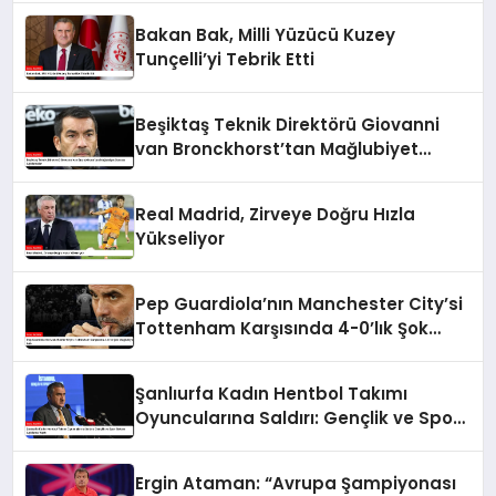
Bakan Bak, Milli Yüzücü Kuzey
Tunçelli’yi Tebrik Etti
Beşiktaş Teknik Direktörü Giovanni
van Bronckhorst’tan Mağlubiyet
Sonrası Açıklamalar
Real Madrid, Zirveye Doğru Hızla
Yükseliyor
Pep Guardiola’nın Manchester City’si
Tottenham Karşısında 4-0’lık Şok
Mağlubiyet Aldı
Şanlıurfa Kadın Hentbol Takımı
Oyuncularına Saldırı: Gençlik ve Spor
Bakanı Açıklama Yaptı
Ergin Ataman: “Avrupa Şampiyonası