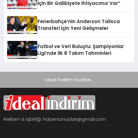
İçin Bir Galibiyete İhtiyacımız Var”
Fenerbahçe’nin Anderson Talisca
Transferi İçin Yeni Gelişmeler
Futbol ve Veri Buluştu: Şampiyonlar
Ligi’nde İlk 8 Takım Tahminleri
İdeal İndirim Fiyatları..
Reklam & İşbirliği:
habersonuclari@gmail.com