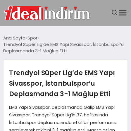
ANASAYFA
Ana Sayfa
Spor
Trendyol Süper Lig’de EMS Yapı Sivasspor, İstanbulspor’u
BILGISAYAR
Deplasmanda 3-1 Mağlup Etti
DÜNYA
Trendyol Süper Lig’de EMS Yapı
SEYAHAT
Sivasspor, İstanbulspor’u
Deplasmanda 3-1 Mağlup Etti
TEKNOLOJI
EMS Yapı Sivasspor, Deplasmanda Galip EMS Yapı
YAŞAM
Sivasspor, Trendyol Süper Lig’in 37. haftasında
İstanbulspor deplasmanında etkili bir performans
sergileyerek rakibini 3-1 mağlup etti. Maçta atılan