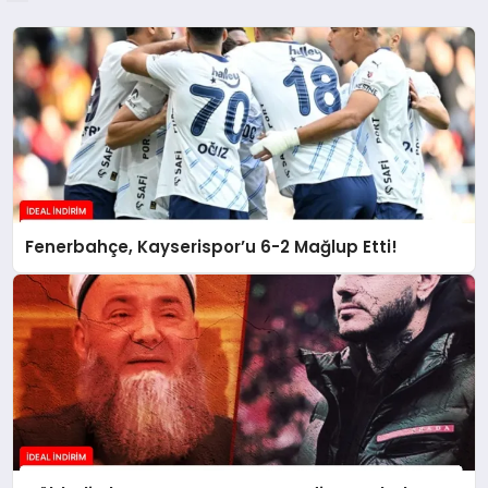
Fenerbahçe, Kayserispor’u 6-2 Mağlup Etti!