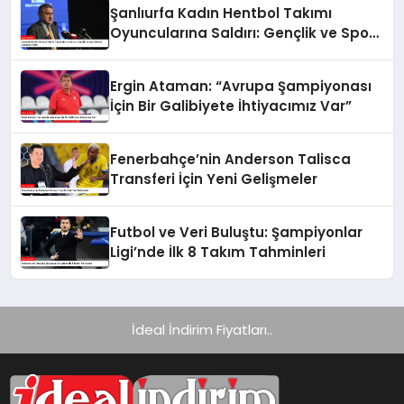
Şanlıurfa Kadın Hentbol Takımı
Oyuncularına Saldırı: Gençlik ve Spor
Bakanı Açıklama Yaptı
Ergin Ataman: “Avrupa Şampiyonası
İçin Bir Galibiyete İhtiyacımız Var”
Fenerbahçe’nin Anderson Talisca
Transferi İçin Yeni Gelişmeler
Futbol ve Veri Buluştu: Şampiyonlar
Ligi’nde İlk 8 Takım Tahminleri
İdeal İndirim Fiyatları..