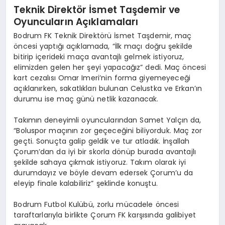
Teknik Direktör İsmet Taşdemir ve
Oyuncuların Açıklamaları
Bodrum FK Teknik Direktörü İsmet Taşdemir, maç
öncesi yaptığı açıklamada, “İlk maçı doğru şekilde
bitirip içerideki maça avantajlı gelmek istiyoruz,
elimizden gelen her şeyi yapacağız” dedi. Maç öncesi
kart cezalısı Omar Imeri’nin forma giyemeyeceği
açıklanırken, sakatlıkları bulunan Celustka ve Erkan’ın
durumu ise maç günü netlik kazanacak.
Takımın deneyimli oyuncularından Samet Yalçın da,
“Boluspor maçının zor geçeceğini biliyorduk. Maç zor
geçti. Sonuçta galip geldik ve tur atladık. İnşallah
Çorum’dan da iyi bir skorla dönüp burada avantajlı
şekilde sahaya çıkmak istiyoruz. Takım olarak iyi
durumdayız ve böyle devam edersek Çorum’u da
eleyip finale kalabiliriz” şeklinde konuştu.
Bodrum Futbol Kulübü, zorlu mücadele öncesi
taraftarlarıyla birlikte Çorum FK karşısında galibiyet