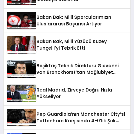
Bakan Bak: Milli Sporcularımızın
Uluslararası Başarısı Artıyor
Bakan Bak, Milli Yüzücü Kuzey
Tunçelli’yi Tebrik Etti
Beşiktaş Teknik Direktörü Giovanni
van Bronckhorst’tan Mağlubiyet
Sonrası Açıklamalar
Real Madrid, Zirveye Doğru Hızla
Yükseliyor
Pep Guardiola’nın Manchester City’si
Tottenham Karşısında 4-0’lık Şok
Mağlubiyet Aldı