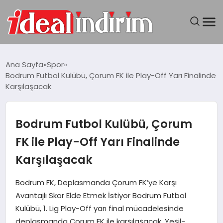
ANASAYFA
Ana Sayfa
Spor
Bodrum Futbol Kulübü, Çorum FK ile Play-Off Yarı Finalinde
BILGISAYAR
Karşılaşacak
DÜNYA
Bodrum Futbol Kulübü, Çorum
SEYAHAT
FK ile Play-Off Yarı Finalinde
Karşılaşacak
TEKNOLOJI
Bodrum FK, Deplasmanda Çorum FK’ye Karşı
YAŞAM
Avantajlı Skor Elde Etmek İstiyor Bodrum Futbol
Kulübü, 1. Lig Play-Off yarı final mücadelesinde
deplasmanda Çorum FK ile karşılaşacak. Yeşil-