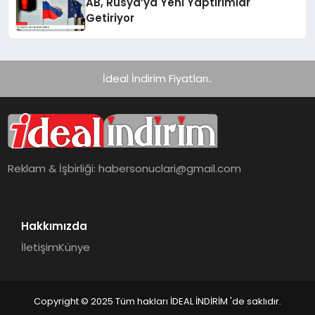
AB, Rusya’ya Yeni Yaptırımlar
Getiriyor
İdeal İndirim Fiyatları..
Reklam & İşbirliği:
habersonuclari@gmail.com
Hakkımızda
İletişim
Künye
Copyright © 2025 Tüm hakları İDEAL İNDİRİM 'de saklıdır.