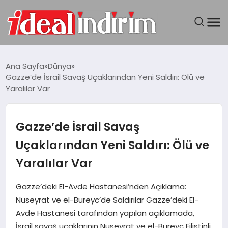
ANASAYFA
Ana Sayfa
Dünya
Gazze’de İsrail Savaş Uçaklarından Yeni Saldırı: Ölü ve
BILGISAYAR
Yaralılar Var
DÜNYA
Gazze’de İsrail Savaş
SEYAHAT
Uçaklarından Yeni Saldırı: Ölü ve
Yaralılar Var
TEKNOLOJI
Gazze’deki El-Avde Hastanesi’nden Açıklama:
YAŞAM
Nuseyrat ve el-Bureyc’de Saldırılar Gazze’deki El-
Avde Hastanesi tarafından yapılan açıklamada,
İsrail savaş uçaklarının Nuseyrat ve el-Bureyc Filistinli