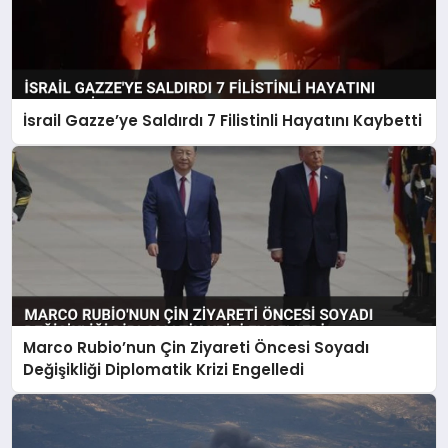
İsrail Gazze’ye Saldırdı 7 Filistinli Hayatını Kaybetti
Marco Rubio’nun Çin Ziyareti Öncesi Soyadı
Değişikliği Diplomatik Krizi Engelledi