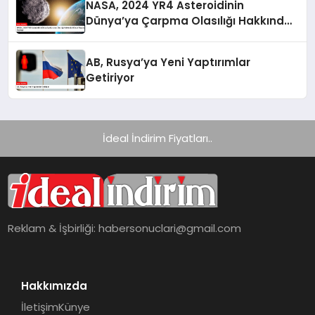
NASA, 2024 YR4 Asteroidinin
Dünya’ya Çarpma Olasılığı Hakkında
Güncel Raporunu Paylaştı
AB, Rusya’ya Yeni Yaptırımlar
Getiriyor
İdeal İndirim Fiyatları..
Reklam & İşbirliği:
habersonuclari@gmail.com
Hakkımızda
İletişim
Künye