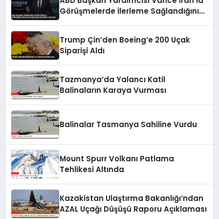
ABD Başkan Yardımcısı Vance İran’la
Görüşmelerde İlerleme Sağlandığını
Açıkladı
Trump Çin’den Boeing’e 200 Uçak
Siparişi Aldı
Tazmanya’da Yalancı Katil
Balinaların Karaya Vurması
Balinalar Tasmanya Sahiline Vurdu
Mount Spurr Volkanı Patlama
Tehlikesi Altında
Kazakistan Ulaştırma Bakanlığı’ndan
AZAL Uçağı Düşüşü Raporu Açıklaması