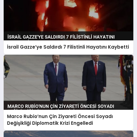
İsrail Gazze’ye Saldırdı 7 Filistinli Hayatını Kaybetti
Marco Rubio’nun Çin Ziyareti Öncesi Soyadı
Değişikliği Diplomatik Krizi Engelledi