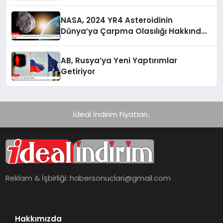
NASA, 2024 YR4 Asteroidinin
Dünya’ya Çarpma Olasılığı Hakkında
Güncel Raporunu Paylaştı
AB, Rusya’ya Yeni Yaptırımlar
Getiriyor
İdeal İndirim Fiyatları..
Reklam & İşbirliği:
habersonuclari@gmail.com
Hakkımızda