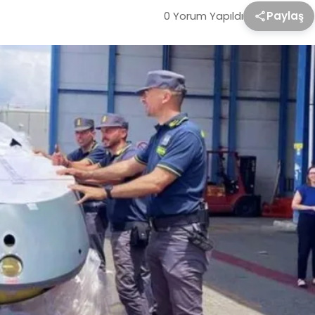
0 Yorum Yapıldı
Paylaş