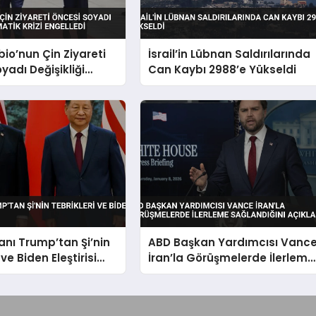
io’nun Çin Ziyareti
İsrail’in Lübnan Saldırılarında
yadı Değişikliği
Can Kaybı 2988’e Yükseldi
 Krizi Engelledi
nı Trump’tan Şi’nin
ABD Başkan Yardımcısı Vanc
 ve Biden Eleştirisi
İran’la Görüşmelerde İlerleme
Sağlandığını Açıkladı