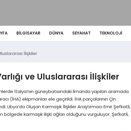
YFA
BILGISAYAR
DÜNYA
SEYAHAT
TEKNOLOJI
luslararası İlişkiler
rlığı ve Uluslararası İlişkiler
ünlerde İtalya’nın güneybatısındaki limanda yapılan aramada
acı (İHA) ekipmanları ele geçirildi. İHA parçalarının Çin
. Libya’da Oluşan Karmaşık İlişkiler Araştırmacı Emir Şefkatli,
 bölgede karmaşık ilişki ağları olduğunu vurguluyor. Şefkatli,