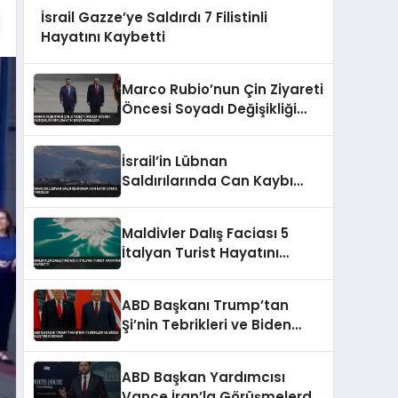
İsrail Gazze’ye Saldırdı 7 Filistinli
Hayatını Kaybetti
Marco Rubio’nun Çin Ziyareti
Öncesi Soyadı Değişikliği
Diplomatik Krizi Engelledi
İsrail’in Lübnan
Saldırılarında Can Kaybı
2988’e Yükseldi
Maldivler Dalış Faciası 5
İtalyan Turist Hayatını
Kaybetti
ABD Başkanı Trump’tan
Şi’nin Tebrikleri ve Biden
Eleştirisi İddiası
ABD Başkan Yardımcısı
Vance İran’la Görüşmelerde