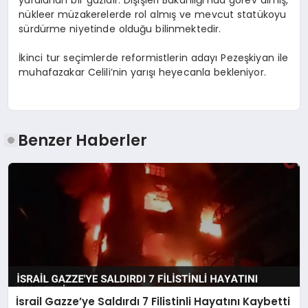
yaralanan bir gazidir. Dışişleri Bakanlığı’nda görev almış,
nükleer müzakerelerde rol almış ve mevcut statükoyu
sürdürme niyetinde olduğu bilinmektedir.
İkinci tur seçimlerde reformistlerin adayı Pezeşkiyan ile
muhafazakar Celili’nin yarışı heyecanla bekleniyor.
Benzer Haberler
İsrail Gazze’ye Saldırdı 7 Filistinli Hayatını Kaybetti