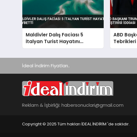
Maldivler Dalış Faciası 5
ABD Başka
İtalyan Turist Hayatını
Tebrikleri
Kaybetti
İddiası
İdeal İndirim Fiyatları..
Reklam & İşbirliği:
habersonuclari@gmail.com
Copyright © 2025 Tüm hakları İDEAL İNDİRİM 'de saklıdır.