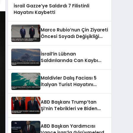
İsrail Gazze’ye Saldırdı 7 Filistinli
Hayatını Kaybetti
Marco Rubio’nun Çin Ziyareti
Öncesi Soyadı Değişikliği
Diplomatik Krizi Engelledi
İsrail’in Lübnan
Saldırılarında Can Kaybı
2988’e Yükseldi
Maldivler Dalış Faciası 5
İtalyan Turist Hayatını
Kaybetti
ABD Başkanı Trump’tan
Şi’nin Tebrikleri ve Biden
Eleştirisi İddiası
ABD Başkan Yardımcısı
Vance İran’la Görüşmelerde