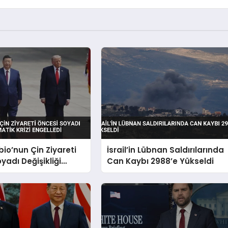
io’nun Çin Ziyareti
İsrail’in Lübnan Saldırılarında
yadı Değişikliği
Can Kaybı 2988’e Yükseldi
 Krizi Engelledi