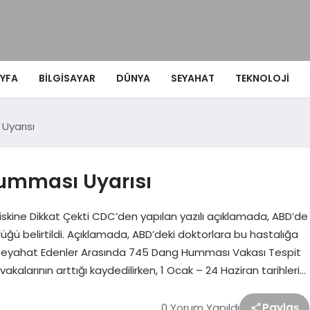
YFA
BILGISAYAR
DÜNYA
SEYAHAT
TEKNOLOJI
Uyarısı
umması Uyarısı
skine Dikkat Çekti CDC’den yapılan yazılı açıklamada, ABD’de
üğü belirtildi. Açıklamada, ABD’deki doktorlara bu hastalığa
ye Seyahat Edenler Arasında 745 Dang Humması Vakası Tespit
alarının arttığı kaydedilirken, 1 Ocak – 24 Haziran tarihleri…
0 Yorum Yapıldı
Paylaş