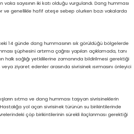
ilen vaka sayısının iki katı olduğu vurgulandı. Dang humması
şıyor ve genellikle hafif ateşe sebep olurken bazı vakalarda
önceki 14 günde dang hummasının sık görüldüğü bölgelerde
ması şüphesini artırma çağrısı yapılan açıklamada, tanı
ğın halk sağlığı yetkililerine zamanında bildirilmesi gerektiği
veya ziyaret edenler arasında sivrisinek ısırmasını önleyici
ağışların sıtma ve dang humması taşıyan sivrisineklerin
stalığa yol açan sivrisinek türünün su birikintilerinde
elerindeki çöp birikintilerinin sürekli ilaçlanması gerektiği