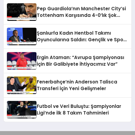
Pep Guardiola’nın Manchester City’si
Tottenham Karşısında 4-0’lık Şok
Mağlubiyet Aldı
Şanlıurfa Kadın Hentbol Takımı
Oyuncularına Saldırı: Gençlik ve Spor
Bakanı Açıklama Yaptı
Ergin Ataman: “Avrupa Şampiyonası
İçin Bir Galibiyete İhtiyacımız Var”
Fenerbahçe’nin Anderson Talisca
Transferi İçin Yeni Gelişmeler
Futbol ve Veri Buluştu: Şampiyonlar
Ligi’nde İlk 8 Takım Tahminleri