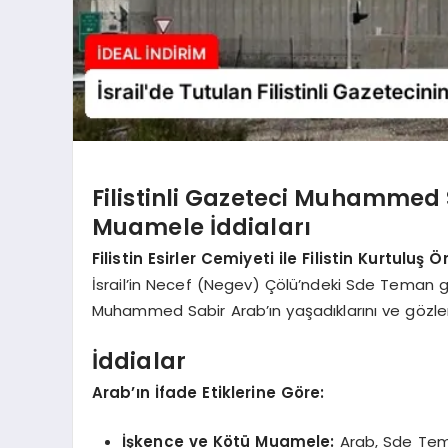
Filistinli Gazeteci Muhammed 
Muamele İddiaları
Filistin Esirler Cemiyeti ile Filistin Kurtuluş
İsrail’in Necef (Negev) Çölü’ndeki Sde Teman g
Muhammed Sabir Arab’ın yaşadıklarını ve gözlem
İddialar
Arab’ın İfade Etiklerine Göre:
İşkence ve Kötü Muamele:
Arab, Sde Teman