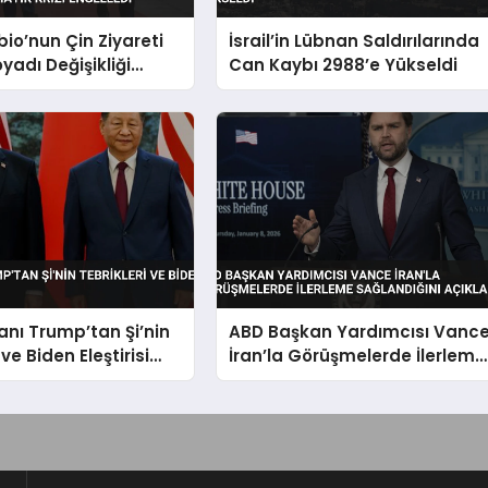
io’nun Çin Ziyareti
İsrail’in Lübnan Saldırılarında
yadı Değişikliği
Can Kaybı 2988’e Yükseldi
 Krizi Engelledi
nı Trump’tan Şi’nin
ABD Başkan Yardımcısı Vanc
 ve Biden Eleştirisi
İran’la Görüşmelerde İlerleme
Sağlandığını Açıkladı