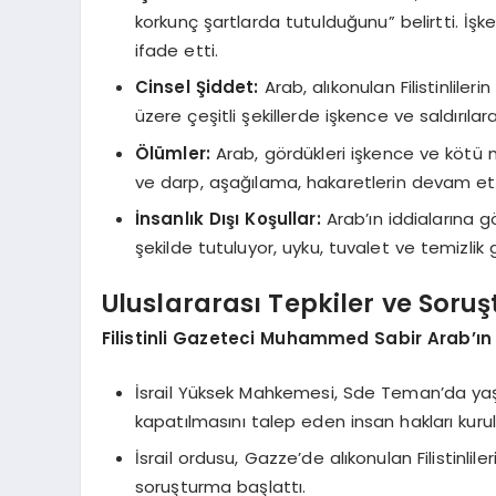
korkunç şartlarda tutulduğunu” belirtti. İ
ifade etti.
Cinsel Şiddet:
Arab, alıkonulan Filistinliler
üzere çeşitli şekillerde işkence ve saldırılar
Ölümler:
Arab, gördükleri işkence ve kötü m
ve darp, aşağılama, hakaretlerin devam etti
İnsanlık Dışı Koşullar:
Arab’ın iddialarına g
şekilde tutuluyor, uyku, tuvalet ve temizlik 
Uluslararası Tepkiler ve Soru
Filistinli Gazeteci Muhammed Sabir Arab’ın i
İsrail Yüksek Mahkemesi, Sde Teman’da yaş
kapatılmasını talep eden insan hakları kurulu
İsrail ordusu, Gazze’de alıkonulan Filistinli
soruşturma başlattı.