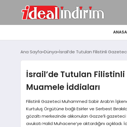
ANASA
Ana Sayfa
Dünya
İsrail’de Tutulan Filistinli Gazet
İsrail’de Tutulan Filistin
Muamele İddiaları
Filistinli Gazeteci Muhammed Sabir Arab’ın İşkence 
Kurtuluş Örgütüne bağlı Esirler ve Serbest Bırakı
gözaltı merkezinde alıkonulan Gazze’li gazeteci
avukatı Halid Muhacene’ye aktardığını açıkladı. İd