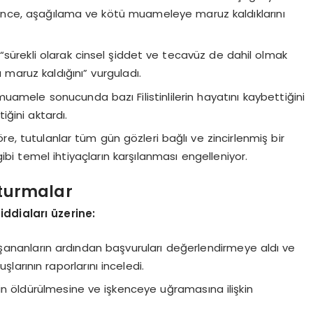
şkence, aşağılama ve kötü muameleye maruz kaldıklarını
in “sürekli olarak cinsel şiddet ve tecavüz de dahil olmak
a maruz kaldığını” vurguladı.
uamele sonucunda bazı Filistinlilerin hayatını kaybettiğini
ğini aktardı.
öre, tutulanlar tüm gün gözleri bağlı ve zincirlenmiş bir
gibi temel ihtiyaçların karşılanması engelleniyor.
şturmalar
ddiaları üzerine:
ananların ardından başvuruları değerlendirmeye aldı ve
şlarının raporlarını inceledi.
lerin öldürülmesine ve işkenceye uğramasına ilişkin