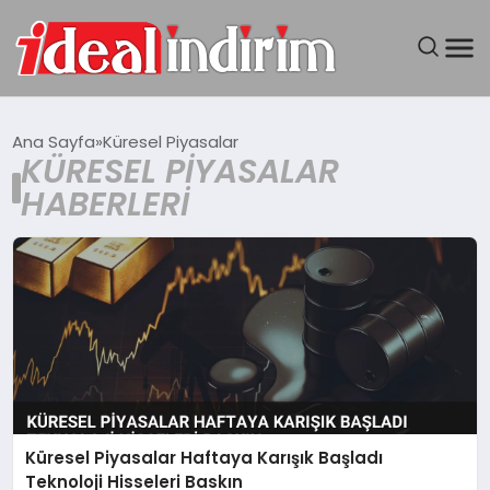
ANASAYFA
Ana Sayfa
Küresel Piyasalar
KÜRESEL PIYASALAR
BILGISAYAR
HABERLERI
DÜNYA
SEYAHAT
TEKNOLOJI
YAŞAM
Küresel Piyasalar Haftaya Karışık Başladı
Teknoloji Hisseleri Baskın