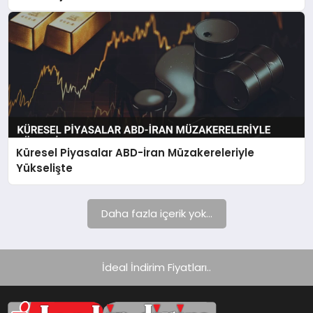
Küresel Piyasalar ABD-İran Müzakereleriyle
Yükselişte
Daha fazla içerik yok...
İdeal İndirim Fiyatları..