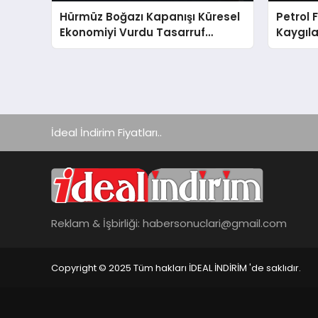
Hürmüz Boğazı Kapanışı Küresel
Petrol 
Ekonomiyi Vurdu Tasarruf
Kaygıla
Önlemleri Devrede
Doları 
İdeal İndirim Fiyatları..
Reklam & İşbirliği:
habersonuclari@gmail.com
Copyright © 2025 Tüm hakları İDEAL İNDİRİM 'de saklıdır.