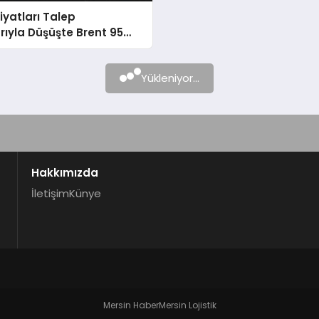
Fiyatları Talep
rıyla Düşüşte Brent 95
Gördü
Yükleniyor...
Hakkımızda
İletişim
Künye
Mersin Haber
Mersin Lojistik