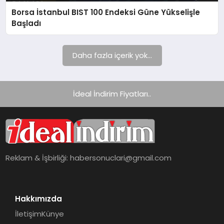
Borsa İstanbul BIST 100 Endeksi Güne Yükselişle
Başladı
Daha fazla içerik yok...
İdeal İndirim Fiyatları..
Reklam & İşbirliği:
habersonuclari@gmail.com
Hakkımızda
İletişim
Künye