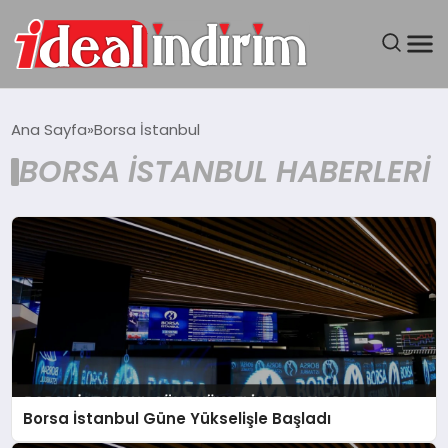
ANASAYFA
Ana Sayfa
Borsa İstanbul
BORSA İSTANBUL HABERLERI
BILGISAYAR
DÜNYA
SEYAHAT
TEKNOLOJI
YAŞAM
Borsa İstanbul Güne Yükselişle Başladı