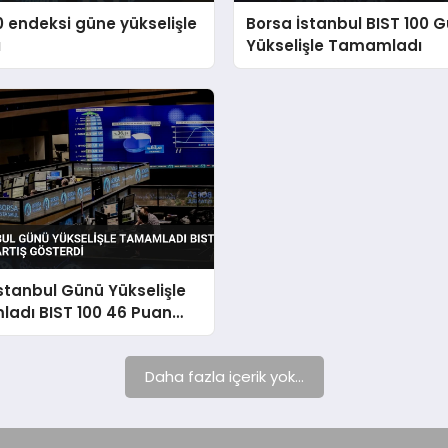
0 endeksi güne yükselişle
Borsa İstanbul BIST 100 
ı
Yükselişle Tamamladı
stanbul Günü Yükselişle
adı BIST 100 46 Puan
österdi
Daha fazla içerik yok...