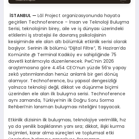
İSTANBUL —
Lâl Project organizasyonunda hayata
geçirilen Technoference – İnsan ve Teknoloji Buluşma
Serisi, teknolojinin birey, aile ve iş dünyası üzerindeki
etkilerini iş stratejisi ile davranış psikolojisinin
kesişiminde ele alan altı bölümlük etkinlik serisi olarak
başlıyor. Serinin ilk bölümü “Dijital Filtre”, 15 Haziran’da
Komünite @ Terminal Kadıköy ev sahipliğinde 75
davetli katılımcıyla düzenlenecek. PwC’nin 2026
araştırmasına göre 4.454 CEO’nun yüzde 56’sı yapay
zekâ yatırımlarından henüz anlamlı bir geri dönüş
alamıyor. Technoference, bu yapısal dengesizliği
yalnızca teknoloji değil, dikkat ve düşünme biçimi
üzerinden ele alan ilk buluşma serisi. Technoference
aynı zamanda, Türkiye’nin ilk Doğru Soru Sorma
Rehberi’nin lansman buluşması niteliğini taşıyacak.
Etkinlik dizisinin ilk buluşması, teknolojiye verimlilik, hız
ya da yenilik başlıklarının yanı sıra; dikkat, ilişki kurma
biçimleri, karar alma süreçleri ve toplumsal etki