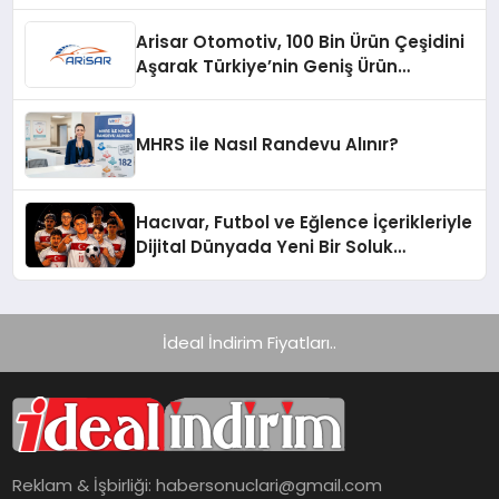
Arisar Otomotiv, 100 Bin Ürün Çeşidini
Aşarak Türkiye’nin Geniş Ürün
Yelpazesine Sahip Oto Yedek Parça
Platformlarından Biri Oldu
MHRS ile Nasıl Randevu Alınır?
Hacıvar, Futbol ve Eğlence İçerikleriyle
Dijital Dünyada Yeni Bir Soluk
Getiriyor
İdeal İndirim Fiyatları..
Reklam & İşbirliği:
habersonuclari@gmail.com