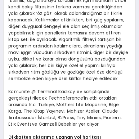
“Etkinlik; doğru soruyu sorabilmek için insanların önce
kendi bakış filtresinin farkına varması gerektiğinden
yola çıkarak ‘öz göz’ olarak adlandırdığımız bir fikirle
kapanacak. Katılımcılar etkinlikten, biri güç yapılarını,
diğeri duygusal dengeyi ele alan seçilmiş okumalar
yapabilmek için panellerin temasını devam ettiren
kitap seti ile ayrılacak. Algoritmik filtreyi tartışan bir
programın ardından katılımcılara, ekranların yaydığı
mavi ışığın vücudun sirkadyen ritmini, diğer bir deyişle
uyku, dikkat ve karar alma döngüsünü bozduğundan
yola çıkılarak, her biri kişiye özel el yapımı kılıfıyla
sirkadyen ritm gözlüğü ve gözlüğe özel öze dönüşü
sembolize eden kişiye özel kılıflar hediye edilecek.
Komünite @ Terminal Kadıköy ev sahipliğinde
gerçekleştirilecek Technoference’in etki ortakları
arasında Inc. Türkiye, Mothers Life Magazine, Bilge
Karga, The Kitap Yayınevi, Mahizer Atelier, Claude
Ambassador İstanbul, B2Press, Tiny Minies, Piartem,
Etix Eventsve Gamzeli Bebekler yer alıyor.
Dikkatten aktarıma uzanan yol haritası