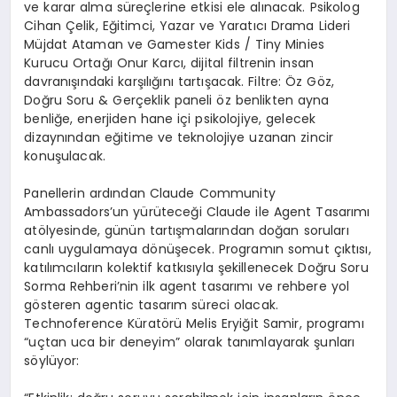
ve karar alma süreçlerine etkisi ele alınacak. Psikolog
Cihan Çelik, Eğitimci, Yazar ve Yaratıcı Drama Lideri
Müjdat Ataman ve Gamester Kids / Tiny Minies
Kurucu Ortağı Onur Karcı, dijital filtrenin insan
davranışındaki karşılığını tartışacak. Filtre: Öz Göz,
Doğru Soru & Gerçeklik paneli öz benlikten ayna
benliğe, enerjiden hane içi psikolojiye, gelecek
dizaynından eğitime ve teknolojiye uzanan zincir
konuşulacak.
Panellerin ardından Claude Community
Ambassadors’un yürüteceği Claude ile Agent Tasarımı
atölyesinde, günün tartışmalarından doğan soruları
canlı uygulamaya dönüşecek. Programın somut çıktısı,
katılımcıların kolektif katkısıyla şekillenecek Doğru Soru
Sorma Rehberi’nin ilk agent tasarımı ve rehbere yol
gösteren agentic tasarım süreci olacak.
Technoference Küratörü Melis Eryiğit Samir, programı
“uçtan uca bir deneyim” olarak tanımlayarak şunları
söylüyor: