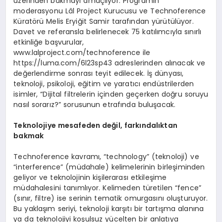
üzerinden bakmayı amaçlıyor. Programın
moderasyonu Lâl Project Kurucusu ve Technoference
Küratörü Melis Eryiğit Samir tarafından yürütülüyor.
Davet ve referansla belirlenecek 75 katılımcıyla sınırlı
etkinliğe başvurular,
www.lalproject.com/technoference ile
https://luma.com/6l23sp43 adreslerinden alınacak ve
değerlendirme sonrası teyit edilecek. İş dünyası,
teknoloji, psikoloji, eğitim ve yaratıcı endüstrilerden
isimler, “Dijital filtrelerin içinden geçerken doğru soruyu
nasıl sorarız?” sorusunun etrafında buluşacak.
Teknolojiye mesafeden değil, farkı
ndalıktan
bakmak
Technoference kavramı, “technology” (teknoloji) ve
“interference” (müdahale) kelimelerinin birleşiminden
geliyor ve teknolojinin kişilerarası etkileşime
müdahalesini tanımlıyor. Kelimeden türetilen “fence”
(sınır, filtre) ise serinin tematik omurgasını oluşturuyor.
Bu yaklaşım seriyi, teknoloji karşıtı bir tartışma alanına
ya da teknolojiyi koşulsuz yücelten bir anlatıya