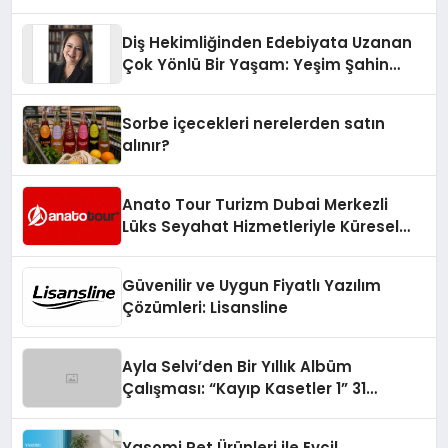
Diş Hekimliğinden Edebiyata Uzanan
Çok Yönlü Bir Yaşam: Yeşim Şahin
Yaman
Sorbe içecekleri nerelerden satın
alınır?
Anato Tour Turizm Dubai Merkezli
Lüks Seyahat Hizmetleriyle Küresel
Turizmde Öne Çıkıyor
Güvenilir ve Uygun Fiyatlı Yazılım
Çözümleri: Lisansline
Ayla Selvi’den Bir Yıllık Albüm
Çalışması: “Kayıp Kasetler 1” 31
Temmuz’da Çıktı
Yasomi Pet Ürünleri ile Evcil