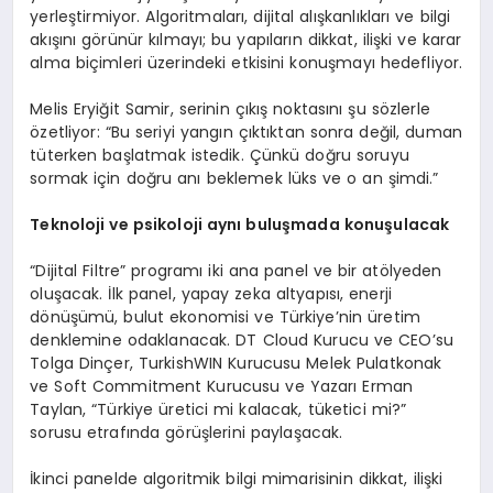
yerleştirmiyor. Algoritmaları, dijital alışkanlıkları ve bilgi
akışını görünür kılmayı; bu yapıların dikkat, ilişki ve karar
alma biçimleri üzerindeki etkisini konuşmayı hedefliyor.
Melis Eryiğit Samir, serinin çıkış noktasını şu sözlerle
özetliyor: “Bu seriyi yangın çıktıktan sonra değil, duman
tüterken başlatmak istedik. Çünkü doğru soruyu
sormak için doğru anı beklemek lüks ve o an şimdi.”
Teknoloji ve psikoloji aynı buluşmada konuşulacak
“Dijital Filtre” programı iki ana panel ve bir atölyeden
oluşacak. İlk panel, yapay zeka altyapısı, enerji
dönüşümü, bulut ekonomisi ve Türkiye’nin üretim
denklemine odaklanacak. DT Cloud Kurucu ve CEO’su
Tolga Dinçer, TurkishWIN Kurucusu Melek Pulatkonak
ve Soft Commitment Kurucusu ve Yazarı Erman
Taylan, “Türkiye üretici mi kalacak, tüketici mi?”
sorusu etrafında görüşlerini paylaşacak.
İkinci panelde algoritmik bilgi mimarisinin dikkat, ilişki