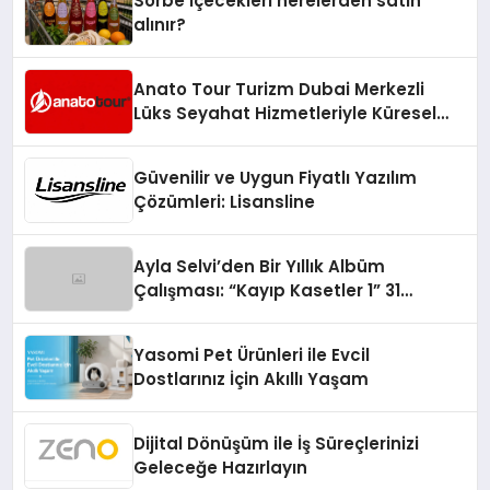
Sorbe içecekleri nerelerden satın
alınır?
Anato Tour Turizm Dubai Merkezli
Lüks Seyahat Hizmetleriyle Küresel
Turizmde Öne Çıkıyor
Güvenilir ve Uygun Fiyatlı Yazılım
Çözümleri: Lisansline
Ayla Selvi’den Bir Yıllık Albüm
Çalışması: “Kayıp Kasetler 1” 31
Temmuz’da Çıktı
Yasomi Pet Ürünleri ile Evcil
Dostlarınız İçin Akıllı Yaşam
Dijital Dönüşüm ile İş Süreçlerinizi
Geleceğe Hazırlayın