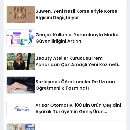
Suwen, Yeni Nesil Korseleriyle Korse
Algısını Değiştiriyor
Gerçek Kullanıcı Yorumlarıyla Marka
Güvenilirliğini Artırın
Beauty Atelier Kurucusu İrem
Yanar’dan Çok Amaçlı Yeni Kozmetik
Ürünü
Sözleşmeli Öğretmenler De Uzman
Öğretmenlik Tazminatı
Arisar Otomotiv, 100 Bin Ürün Çeşidini
Aşarak Türkiye’nin Geniş Ürün
Yelpazesine Sahip Oto Yedek Parça
Platformlarından Biri Oldu