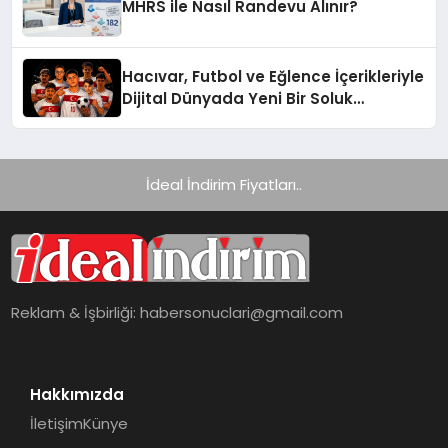
MHRS ile Nasıl Randevu Alınır?
Hacıvar, Futbol ve Eğlence İçerikleriyle
Dijital Dünyada Yeni Bir Soluk
Getiriyor
İdeal İndirim Fiyatları..
Reklam & İşbirliği:
habersonuclari@gmail.com
Hakkımızda
İletişim
Künye