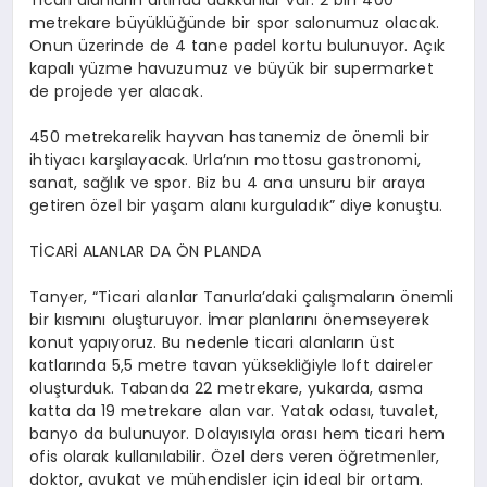
Ticari alanların altında dükkanlar var. 2 bin 400
metrekare büyüklüğünde bir spor salonumuz olacak.
Onun üzerinde de 4 tane
padel
kortu bulunuyor. Açık
kapalı yüzme havuzumuz ve büyük bir supermarket
de projede yer alacak.
450 metrekarelik hayvan hastanemiz de önemli bir
ihtiyacı karşılayacak. Urla’nın mottosu gastronomi,
sanat, sağlık ve spor. Biz bu 4 ana unsuru bir araya
getiren özel bir yaşam alanı kurguladık” diye konuştu.
TİCARİ ALANLAR DA ÖN PLANDA
Tanyer
, “Ticari alanlar
Tanurla’daki
çalışmaların önemli
bir kısmını oluşturuyor. İmar planlarını önemseyerek
konut yapıyoruz. Bu nedenle ticari alanların üst
katlarında 5,5 metre tavan yüksekliğiyle
loft
daireler
oluşturduk. Tabanda 22 metrekare, yukarda, asma
katta da 19 metrekare alan var. Yatak odası, tuvalet,
banyo da bulunuyor. Dolayısıyla orası hem ticari hem
ofis olarak kullanılabilir. Özel ders veren öğretmenler,
doktor, avukat ve mühendisler için ideal bir ortam.