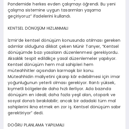
Pandemide herkes evden çalışmayı öğrendi. Bu yeni
çalışma sistemine uygun tasarımları yaşama
geçiriyoruz” ifadelerini kullandı.
KENTSEL DÖNÜŞÜM HIZLANMALI
İzmir’de kentsel dönüşüm konusunda atılması gereken
adımlar olduğuna dikkat çeken Münir
Tanyer
, “Kentsel
dönüşümde bazı yasaların düzenlenmesi gerekiyordu.
Aksaklık tespit edildikçe yasal düzenlemeler yapılıyor.
Kentsel dönüşüm hem mal sahipleri hem
müteahhitler açısından karmaşık bir konu.
Müteahhidin maliyetini çıkarıp kâr edebilmesi için imar
yoğunluğunun yeterli olması gerekiyor. Rantı yüksek,
kıymetli bölgelerde daha hızlı ilerliyor. Ada bazında
dönüşüm en ideali; daha fazla yeşil
alan, otopark ve
sosyal donatı bırakılabilir; ancak bir adadaki tüm mal
sahiplerini ikna etmek en zor iş. Kentsel dönüşüm sabır
gerektiriyor” dedi.
DOĞRU PLANLAMA YAPILMALI