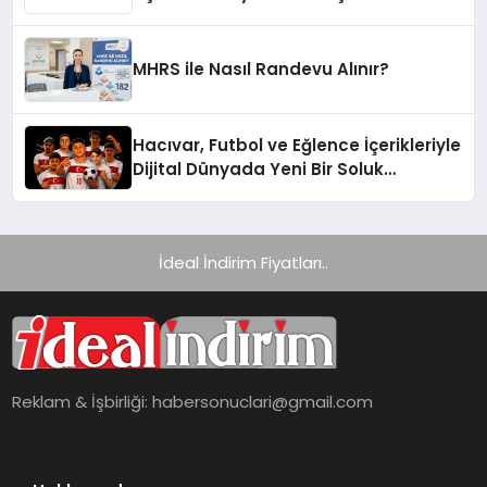
Yelpazesine Sahip Oto Yedek Parça
Platformlarından Biri Oldu
MHRS ile Nasıl Randevu Alınır?
Hacıvar, Futbol ve Eğlence İçerikleriyle
Dijital Dünyada Yeni Bir Soluk
Getiriyor
İdeal İndirim Fiyatları..
Reklam & İşbirliği:
habersonuclari@gmail.com