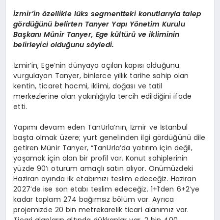
İzmir’in özellikle lüks segmentteki konutlarıyla talep
gördüğünü belirten
Tanyer
Yapı Yönetim Kurulu
Başkanı Münir
Tanyer
, Ege kültürü ve ikliminin
belirleyici olduğunu söyledi.
İzmir’in, Ege’nin dünyaya açılan kapısı olduğunu
vurgulayan
Tanyer
, binlerce yıllık tarihe sahip olan
kentin, ticaret hacmi, iklimi, doğası ve tatil
merkezlerine olan yakınlığıyla tercih edildiğini ifade
etti.
Yapımı devam eden
TanUrla’nın
, İzmir ve İstanbul
başta olmak üzere; yurt genelinden ilgi gördüğünü dile
getiren Münir
Tanyer
, “
TanUrla’da
yatırım için değil,
yaşamak için alan bir profil var. Konut sahiplerinin
yüzde 90’ı oturum amaçlı satın alıyor. Önümüzdeki
Haziran
ayında ilk etabımızı teslim edeceğiz. Haziran
2027’de ise son etabı teslim edeceğiz. 1+1’den 6+2’ye
kadar toplam 274 bağımsız bölüm var. Ayrıca
projemizde 20 bin metrekarelik ticari alanımız var.