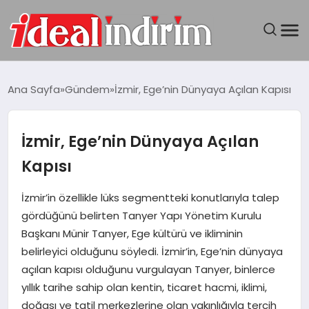
ANASAYFA
Ana Sayfa
Gündem
İzmir, Ege’nin Dünyaya Açılan Kapısı
BILGISAYAR
İzmir, Ege’nin Dünyaya Açılan
DÜNYA
Kapısı
SEYAHAT
İzmir’in özellikle lüks segmentteki konutlarıyla talep
gördüğünü belirten Tanyer Yapı Yönetim Kurulu
TEKNOLOJI
Başkanı Münir Tanyer, Ege kültürü ve ikliminin
belirleyici olduğunu söyledi. İzmir’in, Ege’nin dünyaya
YAŞAM
açılan kapısı olduğunu vurgulayan Tanyer, binlerce
yıllık tarihe sahip olan kentin, ticaret hacmi, iklimi,
doğası ve tatil merkezlerine olan yakınlığıyla tercih