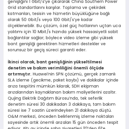
genişliğini 1 Gbit/s’ye çıkararak China Southern Power
Grid standartlarını karşılar. Toplama ve çekirdek
katmanları, tesisin ve hizmetin büyüklüğüne bağlı
olarak 50 Gbit/s veya 100 Gbit/s’ye kadar
ölçeklenebilir. Bu çözüm, özel güç hatlarının uçtan uca
yalıtımı için 10 Mbit/s hızında yüksek hassasiyetli sabit
bağlantılar sağlar; böylece video izleme gibi yüksek
bant genişliği gerektiren hizmetleri destekler ve
sorunsuz bir geçiş süreci garanti eder.
İkinci olarak, bant genişliğinin yükseltilmesi
denetim ve bakım verimliliğini önemli ölçüde
artırmıştır.
Huawei’nin SPN çözümü, gerçek zamanlı
SLA izleme (gecikme, paket kaybı) ve dakikalar içinde
arıza tespitini mümkün kılarak, SDH ekipman
arızalarından kaynaklanan bakım maliyetlerini azaltır.
Qujing Elektrik Dağıtım Bürosu’nda, tek seferlik
denetim süresi 30 dakikadan 3 dakikaya, tam bakım
süresi ise 7 saatin üzerindeyken 21 dakikaya düştü.
O&M merkezi, önceden belirlenmiş izleme noktaları
sayesinde artık önemli arızaları 15 gün önceden tespit
ediyor. Altı ay içinde saha ziyaretleri 112’den 61’e