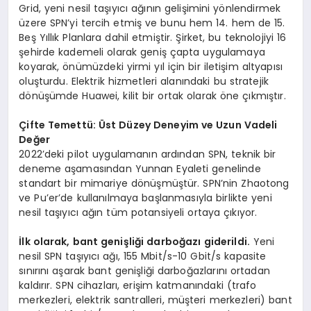
Grid, yeni nesil taşıyıcı ağının gelişimini yönlendirmek
üzere SPN’yi tercih etmiş ve bunu hem 14. hem de 15.
Beş Yıllık Planlara dahil etmiştir. Şirket, bu teknolojiyi 16
şehirde kademeli olarak geniş çapta uygulamaya
koyarak, önümüzdeki yirmi yıl için bir iletişim altyapısı
oluşturdu. Elektrik hizmetleri alanındaki bu stratejik
dönüşümde Huawei, kilit bir ortak olarak öne çıkmıştır.
Çifte Temettü: Üst Düzey Deneyim ve Uzun Vadeli
Değer
2022’deki pilot uygulamanın ardından SPN, teknik bir
deneme aşamasından Yunnan Eyaleti genelinde
standart bir mimariye dönüşmüştür. SPN’nin Zhaotong
ve Pu’er’de kullanılmaya başlanmasıyla birlikte yeni
nesil taşıyıcı ağın tüm potansiyeli ortaya çıkıyor.
İlk olarak, bant genişliği darboğazı giderildi.
Yeni
nesil SPN taşıyıcı ağı, 155 Mbit/s-10 Gbit/s kapasite
sınırını aşarak bant genişliği darboğazlarını ortadan
kaldırır. SPN cihazları, erişim katmanındaki (trafo
merkezleri, elektrik santralleri, müşteri merkezleri) bant