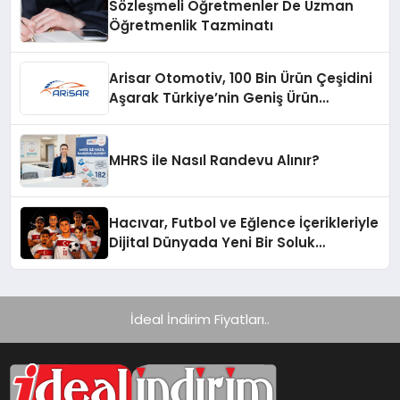
Sözleşmeli Öğretmenler De Uzman
Öğretmenlik Tazminatı
Arisar Otomotiv, 100 Bin Ürün Çeşidini
Aşarak Türkiye’nin Geniş Ürün
Yelpazesine Sahip Oto Yedek Parça
Platformlarından Biri Oldu
MHRS ile Nasıl Randevu Alınır?
Hacıvar, Futbol ve Eğlence İçerikleriyle
Dijital Dünyada Yeni Bir Soluk
Getiriyor
İdeal İndirim Fiyatları..