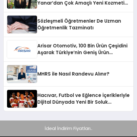
Yanar’dan Çok Amaçlı Yeni Kozmetik
Ürünü
Sözleşmeli Öğretmenler De Uzman
Öğretmenlik Tazminatı
Arisar Otomotiv, 100 Bin Ürün Çeşidini
Aşarak Türkiye’nin Geniş Ürün
Yelpazesine Sahip Oto Yedek Parça
Platformlarından Biri Oldu
MHRS ile Nasıl Randevu Alınır?
Hacıvar, Futbol ve Eğlence İçerikleriyle
Dijital Dünyada Yeni Bir Soluk
Getiriyor
İdeal İndirim Fiyatları..