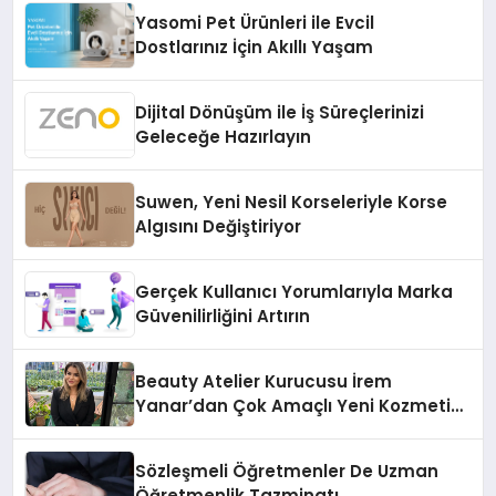
Yasomi Pet Ürünleri ile Evcil
Dostlarınız İçin Akıllı Yaşam
Dijital Dönüşüm ile İş Süreçlerinizi
Geleceğe Hazırlayın
Suwen, Yeni Nesil Korseleriyle Korse
Algısını Değiştiriyor
Gerçek Kullanıcı Yorumlarıyla Marka
Güvenilirliğini Artırın
Beauty Atelier Kurucusu İrem
Yanar’dan Çok Amaçlı Yeni Kozmetik
Ürünü
Sözleşmeli Öğretmenler De Uzman
Öğretmenlik Tazminatı