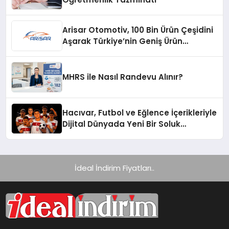
Arisar Otomotiv, 100 Bin Ürün Çeşidini
Aşarak Türkiye’nin Geniş Ürün
Yelpazesine Sahip Oto Yedek Parça
Platformlarından Biri Oldu
MHRS ile Nasıl Randevu Alınır?
Hacıvar, Futbol ve Eğlence İçerikleriyle
Dijital Dünyada Yeni Bir Soluk
Getiriyor
İdeal İndirim Fiyatları..