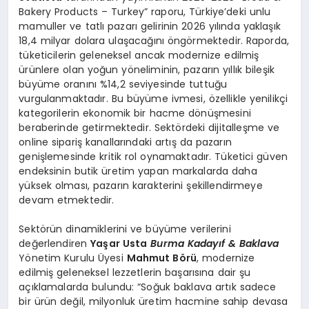
Bakery Products – Turkey” raporu, Türkiye’deki unlu
mamuller ve tatlı pazarı gelirinin 2026 yılında yaklaşık
18,4 milyar dolara ulaşacağını öngörmektedir. Raporda,
tüketicilerin geleneksel ancak modernize edilmiş
ürünlere olan yoğun yöneliminin, pazarın yıllık bileşik
büyüme oranını %14,2 seviyesinde tuttuğu
vurgulanmaktadır. Bu büyüme ivmesi, özellikle yenilikçi
kategorilerin ekonomik bir hacme dönüşmesini
beraberinde getirmektedir. Sektördeki dijitalleşme ve
online sipariş kanallarındaki artış da pazarın
genişlemesinde kritik rol oynamaktadır. Tüketici güven
endeksinin butik üretim yapan markalarda daha
yüksek olması, pazarın karakterini şekillendirmeye
devam etmektedir.
Sektörün dinamiklerini ve büyüme verilerini
değerlendiren
Yaşar Usta
Burma Kadayıf & Baklava
Yönetim Kurulu Üyesi
Mahmut Börü
, modernize
edilmiş geleneksel lezzetlerin başarısına dair şu
açıklamalarda bulundu: “Soğuk baklava artık sadece
bir ürün değil, milyonluk üretim hacmine sahip devasa