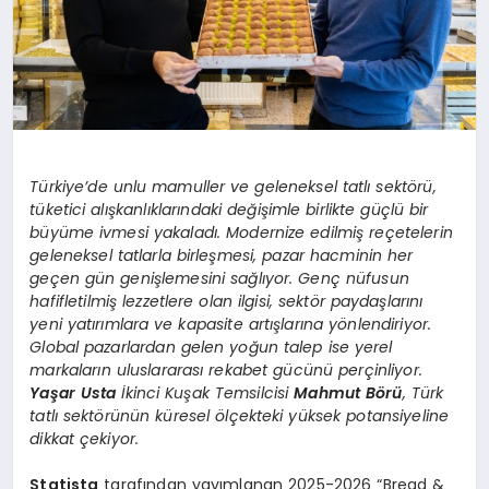
Türkiye’de unlu mamuller ve geleneksel tatlı sektörü,
tüketici alışkanlıklarındaki değişimle birlikte güçlü bir
büyüme ivmesi yakaladı. Modernize edilmiş reçetelerin
geleneksel tatlarla birleşmesi, pazar hacminin her
geçen gün genişlemesini sağlıyor. Genç nüfusun
hafifletilmiş lezzetlere olan ilgisi, sektör paydaşlarını
yeni yatırımlara ve kapasite artışlarına yönlendiriyor.
Global pazarlardan gelen yoğun talep ise yerel
markaların uluslararası rekabet gücünü perçinliyor.
Yaşar Usta
İkinci Kuşak Temsilcisi
Mahmut Börü
, Türk
tatlı sektörünün küresel ölçekteki yüksek potansiyeline
dikkat çekiyor.
Statista
tarafından yayımlanan 2025-2026 “Bread &