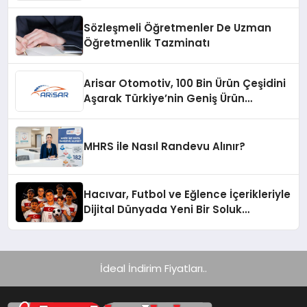
Ürünü
Sözleşmeli Öğretmenler De Uzman
Öğretmenlik Tazminatı
Arisar Otomotiv, 100 Bin Ürün Çeşidini
Aşarak Türkiye’nin Geniş Ürün
Yelpazesine Sahip Oto Yedek Parça
Platformlarından Biri Oldu
MHRS ile Nasıl Randevu Alınır?
Hacıvar, Futbol ve Eğlence İçerikleriyle
Dijital Dünyada Yeni Bir Soluk
Getiriyor
İdeal İndirim Fiyatları..