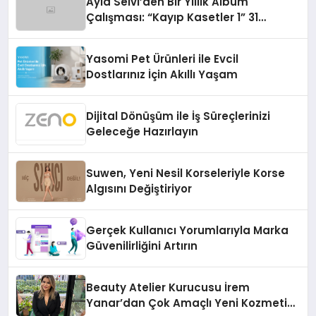
Ayla Selvi’den Bir Yıllık Albüm
Çalışması: “Kayıp Kasetler 1” 31
Temmuz’da Çıktı
Yasomi Pet Ürünleri ile Evcil
Dostlarınız İçin Akıllı Yaşam
Dijital Dönüşüm ile İş Süreçlerinizi
Geleceğe Hazırlayın
Suwen, Yeni Nesil Korseleriyle Korse
Algısını Değiştiriyor
Gerçek Kullanıcı Yorumlarıyla Marka
Güvenilirliğini Artırın
Beauty Atelier Kurucusu İrem
Yanar’dan Çok Amaçlı Yeni Kozmetik