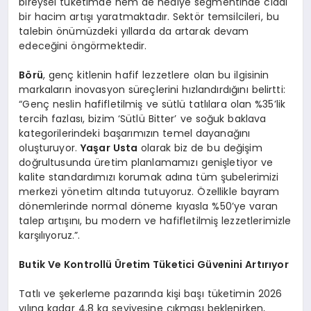
bireysel tüketimde hem de hediye segmentinde ciddi
bir hacim artışı yaratmaktadır. Sektör temsilcileri, bu
talebin önümüzdeki yıllarda da artarak devam
edeceğini öngörmektedir.
Börü
, genç kitlenin hafif lezzetlere olan bu ilgisinin
markaların inovasyon süreçlerini hızlandırdığını belirtti:
“Genç neslin hafifletilmiş ve sütlü tatlılara olan %35’lik
tercih fazlası, bizim ‘Sütlü Bitter’ ve soğuk baklava
kategorilerindeki başarımızın temel dayanağını
oluşturuyor.
Yaşar Usta
olarak biz de bu değişim
doğrultusunda üretim planlamamızı genişletiyor ve
kalite standardımızı korumak adına tüm şubelerimizi
merkezi yönetim altında tutuyoruz. Özellikle bayram
dönemlerinde normal döneme kıyasla %50’ye varan
talep artışını, bu modern ve hafifletilmiş lezzetlerimizle
karşılıyoruz.”.
Butik Ve Kontrollü Üretim Tüketici Güvenini Artırıyor
Tatlı ve şekerleme pazarında kişi başı tüketimin 2026
yılına kadar 4,8 kg seviyesine çıkması beklenirken,