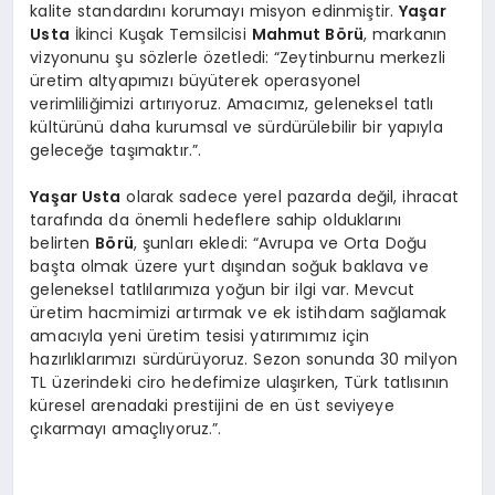
kalite standardını korumayı misyon edinmiştir.
Yaşar
Usta
İkinci Kuşak Temsilcisi
Mahmut Börü
, markanın
vizyonunu şu sözlerle özetledi: “Zeytinburnu merkezli
üretim altyapımızı büyüterek operasyonel
verimliliğimizi artırıyoruz. Amacımız, geleneksel tatlı
kültürünü daha kurumsal ve sürdürülebilir bir yapıyla
geleceğe taşımaktır.”.
Yaşar Usta
olarak sadece yerel pazarda değil, ihracat
tarafında da önemli hedeflere sahip olduklarını
belirten
Börü
, şunları ekledi: “Avrupa ve Orta Doğu
başta olmak üzere yurt dışından soğuk baklava ve
geleneksel tatlılarımıza yoğun bir ilgi var. Mevcut
üretim hacmimizi artırmak ve ek istihdam sağlamak
amacıyla yeni üretim tesisi yatırımımız için
hazırlıklarımızı sürdürüyoruz. Sezon sonunda 30 milyon
TL üzerindeki ciro hedefimize ulaşırken, Türk tatlısının
küresel arenadaki prestijini de en üst seviyeye
çıkarmayı amaçlıyoruz.”.