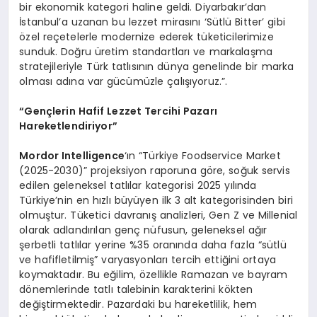
bir ekonomik kategori haline geldi. Diyarbakır’dan
İstanbul’a uzanan bu lezzet mirasını ‘Sütlü Bitter’ gibi
özel reçetelerle modernize ederek tüketicilerimize
sunduk. Doğru üretim standartları ve markalaşma
stratejileriyle Türk tatlısının dünya genelinde bir marka
olması adına var gücümüzle çalışıyoruz.”.
“Gençlerin Hafif Lezzet Tercihi Pazarı
Hareketlendiriyor”
Mordor Intelligence
‘ın “Türkiye Foodservice Market
(2025-2030)” projeksiyon raporuna göre, soğuk servis
edilen geleneksel tatlılar kategorisi 2025 yılında
Türkiye’nin en hızlı büyüyen ilk 3 alt kategorisinden biri
olmuştur. Tüketici davranış analizleri, Gen Z ve Millenial
olarak adlandırılan genç nüfusun, geleneksel ağır
şerbetli tatlılar yerine %35 oranında daha fazla “sütlü
ve hafifletilmiş” varyasyonları tercih ettiğini ortaya
koymaktadır. Bu eğilim, özellikle Ramazan ve bayram
dönemlerinde tatlı talebinin karakterini kökten
değiştirmektedir. Pazardaki bu hareketlilik, hem