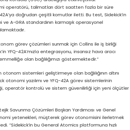
omi operatörü, talimatları dört saatten fazla bir süre
A’ya doğrudan çeşitli komutlar iletti. Bu test, Sidekick’in
ini ve A-GRA standardının karmaşık operasyonel
ulamaktadır.
onom görev çözümleri sunmak için Collins ile iş birliği
’in YFQ-42A’mızla entegrasyonu, insansız hava aracı
mmelliğe olan bağlılığımızı göstermektedir.”
 otonom sistemleri geliştirmeye olan bağlılığının altını
ick otonomi yazılımı ve YFQ-42A görev sistemlerinin
operatör kontrolü ve sistem güvenilirliği için yeni ölçütler
ratejik Savunma Çözümleri Başkan Yardımcısı ve Genel
omi yetenekleri, müşterek görev otonomisini ilerletmek
dedi. “Sidekick’in bu General Atomics platformuna hızlı