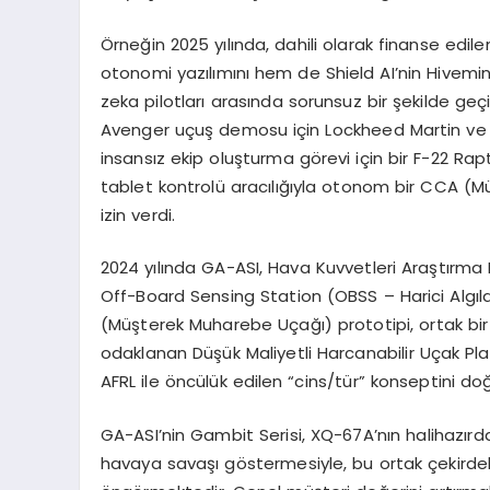
Örneğin 2025 yılında, dahili olarak finanse ed
otonomi yazılımını hem de Shield AI’nin Hivemi
zeka pilotları arasında sorunsuz bir şekilde geç
Avenger uçuş demosu için Lockheed Martin ve L3 Ha
insansız ekip oluşturma görevi için bir F-22 Rap
tablet kontrolü aracılığıyla otonom bir CCA (
izin verdi.
2024 yılında GA-ASI, Hava Kuvvetleri Araştırma La
Off-Board Sensing Station (OBSS – Harici Algıl
(Müşterek Muharebe Uçağı) prototipi, ortak bir
odaklanan Düşük Maliyetli Harcanabilir Uçak Pl
AFRL ile öncülük edilen “cins/tür” konseptini doğ
GA-ASI’nin Gambit Serisi, XQ-67A’nın halihazı
havaya savaşı göstermesiyle, bu ortak çekirdek