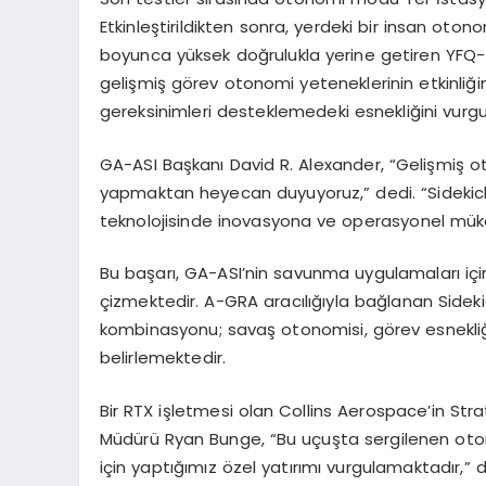
Etkinleştirildikten sonra, yerdeki bir insan oton
boyunca yüksek doğrulukla yerine getiren YFQ-42
gelişmiş görev otonomi yeteneklerinin etkinliğ
gereksinimleri desteklemedeki esnekliğini vurg
GA-ASI Başkanı David R. Alexander, “Gelişmiş ot
yapmaktan heyecan duyuyoruz,” dedi. “Sidekick
teknolojisinde inovasyona ve operasyonel müke
Bu başarı, GA-ASI’nin savunma uygulamaları için
çizmektedir. A-GRA aracılığıyla bağlanan Sidek
kombinasyonu; savaş otonomisi, görev esnekliği, 
belirlemektedir.
Bir RTX işletmesi olan Collins Aerospace’in St
Müdürü Ryan Bunge, “Bu uçuşta sergilenen oton
için yaptığımız özel yatırımı vurgulamaktadır,” 