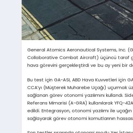
General Atomics Aeronautical Systems, Inc. 
Collaborative Combat Aircraft) üçüncü taraf g
hava görevini gerçekleştirdi ve bu ay yeni bir 
Bu test için GA-ASI, ABD Hava Kuvvetleri için G
CCA’yı (Müşterek Muharebe Uçağı) uçurmak üze
sağlanan görev otonomi yazılımını kullandı. S
Referans Mimarisi (A-GRA) kullanılarak YFQ-42A’
edildi. Entegrasyon, otonomi yazılımı ile uçağın
sağlayarak görev otonomi komutlarının hassas b
Son testler sırasında otonomi modu Yer İstasyon