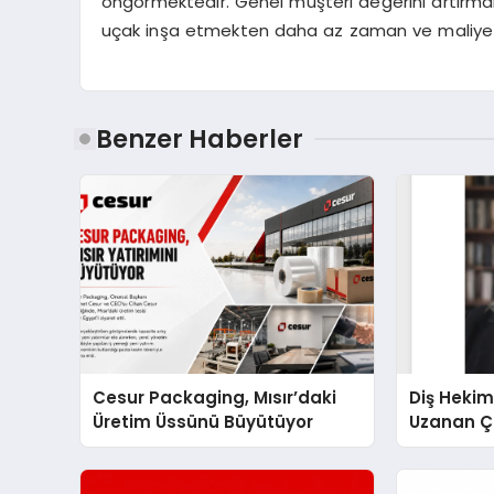
öngörmektedir. Genel müşteri değerini artırmak 
uçak inşa etmekten daha az zaman ve maliyet yat
Benzer Haberler
Cesur Packaging, Mısır’daki
Diş Hekim
Üretim Üssünü Büyütüyor
Uzanan Ç
Yeşim Şa