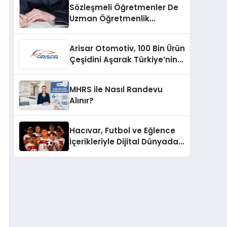
Sözleşmeli Öğretmenler De
Uzman Öğretmenlik
Tazminatı
Arisar Otomotiv, 100 Bin Ürün
Çeşidini Aşarak Türkiye’nin
Geniş Ürün Yelpazesine
Sahip Oto Yedek Parça
MHRS ile Nasıl Randevu
Platformlarından Biri Oldu
Alınır?
Hacıvar, Futbol ve Eğlence
İçerikleriyle Dijital Dünyada
Yeni Bir Soluk Getiriyor