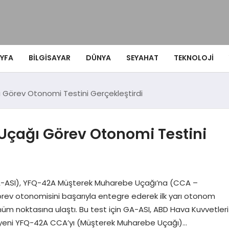
YFA
BILGISAYAR
DÜNYA
SEYAHAT
TEKNOLOJI
 Görev Otonomi Testini Gerçekleştirdi
Uçağı Görev Otonomi Testini
A-ASI), YFQ-42A Müşterek Muharebe Uçağı’na (CCA –
rev otonomisini başarıyla entegre ederek ilk yarı otonom
nüm noktasına ulaştı. Bu test için GA-ASI, ABD Hava Kuvvetleri
en yeni YFQ-42A CCA’yı (Müşterek Muharebe Uçağı)…