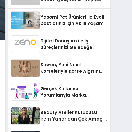
Kasetler 1” 31 Temmuz’da
Çıktı
Yasomi Pet Ürünleri ile Evcil
Dostlarınız İçin Akıllı Yaşam
Dijital Dönüşüm ile İş
Süreçlerinizi Geleceğe
Hazırlayın
Suwen, Yeni Nesil
Korseleriyle Korse Algısını
Değiştiriyor
Gerçek Kullanıcı
Yorumlarıyla Marka
Güvenilirliğini Artırın
Beauty Atelier Kurucusu
İrem Yanar’dan Çok Amaçlı
Yeni Kozmetik Ürünü