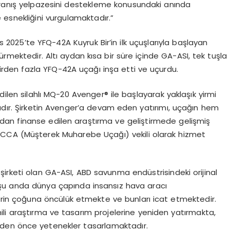
vranış yelpazesini destekleme konusundaki anında
 esnekliğini vurgulamaktadır.”
 2025’te YFQ-42A Kuyruk Bir’in ilk uçuşlarıyla başlayan
mektedir. Altı aydan kısa bir süre içinde GA-ASI, tek tuşla
irden fazla YFQ-42A uçağı inşa etti ve uçurdu.
dilen silahlı MQ-20 Avenger® ile başlayarak yaklaşık yirmi
tadır. Şirketin Avenger’a devam eden yatırımı, uçağın hem
an finanse edilen araştırma ve geliştirmede gelişmiş
ir CCA (Müşterek Muharebe Uçağı) vekili olarak hizmet
.
a şirketi olan GA-ASI, ABD savunma endüstrisindeki orijinal
 şu anda dünya çapında insansız hava aracı
erin çoğuna öncülük etmekte ve bunları icat etmektedir.
dahili araştırma ve tasarım projelerine yeniden yatırmakta,
rden önce yetenekler tasarlamaktadır.