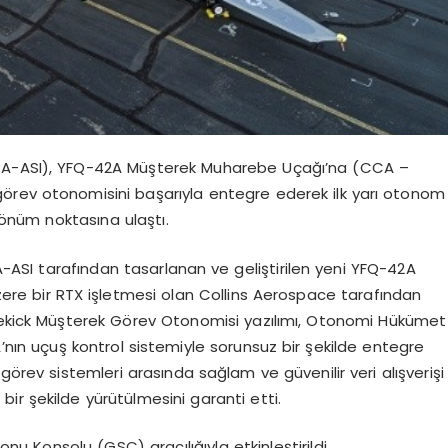
(GA-ASI), YFQ-42A Müşterek Muharebe Uçağı’na (CCA –
örev otonomisini başarıyla entegre ederek ilk yarı otonom
dönüm noktasına ulaştı.
A-ASI tarafından tasarlanan ve geliştirilen yeni YFQ-42A
re bir RTX işletmesi olan Collins Aerospace tarafından
idekick Müşterek Görev Otonomisi yazılımı, Otonomi Hükümet
nın uçuş kontrol sistemiyle sorunsuz bir şekilde entegre
 görev sistemleri arasında sağlam ve güvenilir veri alışverişi
ir şekilde yürütülmesini garanti etti.
u Konsolu (GSC) aracılığıyla etkinleştirildi.