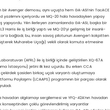
ilen bir Avenger demosu, aynı uçuşta hem GA-ASI’nin TacACE
nd yazılımını içeriyordu ve MQ-20 hala havadayken yapay
iş yapıyordu. Yılın ilerleyen zamanlarında GA-ASI, başka bir
rris ile iş birliği yaptı ve MQ-20’yi gelişmiş bir insanlı-
tor’a bağladı; bu, insan savaş pilotunun Avenger’ı kokpitten
Müşterek Muharebe Uçağı) vekili olarak komuta etmesine
boratuvarı (AFRL) ile iş birliği içinde geliştirilen XQ-67A
ama İstasyonu) jetini ilk kez uçurdu. Bu erken CCA
 çekirdek şasiden birkaç uçak varyantı oluşturmaya
atformu Paylaşımı (LCAAPS) programının bir parçası olarak
ruladı.
rda havadan algılamayı sergilemesi ve YFQ-42A’nın havadan
 konseptinden çoklu görevlendirilmiş varyantlar