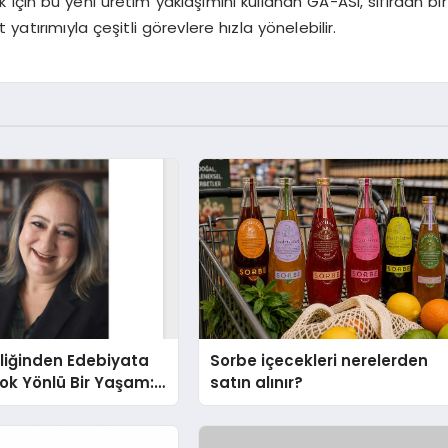
için bu yeni üretim yaklaşımını kullanan GA-ASI, sıfırdan bir
ırımıyla çeşitli görevlere hızla yönelebilir.
liğinden Edebiyata
Sorbe içecekleri nerelerden
ok Yönlü Bir Yaşam:
satın alınır?
hin Yaman