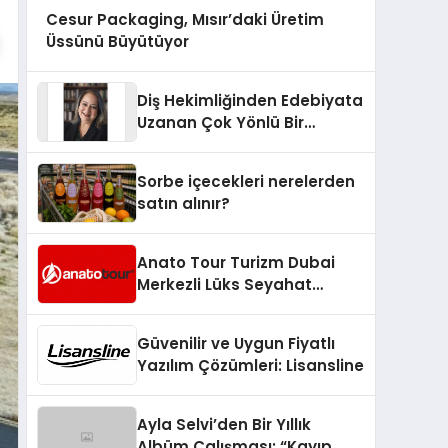
Cesur Packaging, Mısır’daki Üretim
Üssünü Büyütüyor
Diş Hekimliğinden Edebiyata
Uzanan Çok Yönlü Bir
Yaşam: Yeşim Şahin Yaman
Sorbe içecekleri nerelerden
satın alınır?
Anato Tour Turizm Dubai
Merkezli Lüks Seyahat
Hizmetleriyle Küresel
Turizmde Öne Çıkıyor
Güvenilir ve Uygun Fiyatlı
Yazılım Çözümleri: Lisansline
Ayla Selvi’den Bir Yıllık
Albüm Çalışması: “Kayıp