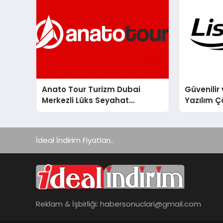
Anato Tour Turizm Dubai
Güvenilir 
Merkezli Lüks Seyahat
Yazılım Ç
Hizmetleriyle Küresel
Turizmde Öne Çıkıyor
İdeal İndirim Fiyatları..
Reklam & İşbirliği:
habersonuclari@gmail.com