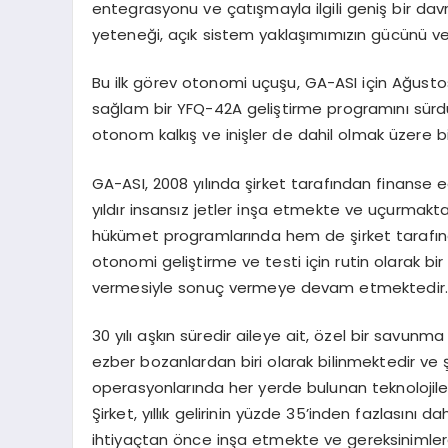
entegrasyonu ve çatışmayla ilgili geniş bir da
yeteneği, açık sistem yaklaşımımızın gücünü ve
Bu ilk görev otonomi uçuşu, GA-ASI için Ağustos
sağlam bir YFQ-42A geliştirme programını sürdür
otonom kalkış ve inişler de dahil olmak üzere b
GA-ASI, 2008 yılında şirket tarafından finanse e
yıldır insansız jetler inşa etmekte ve uçurmak
hükümet programlarında hem de şirket tarafınd
otonomi geliştirme ve testi için rutin olarak b
vermesiyle sonuç vermeye devam etmektedir
30 yılı aşkın süredir aileye ait, özel bir savunm
ezber bozanlardan biri olarak bilinmektedir ve
operasyonlarında her yerde bulunan teknolojil
Şirket, yıllık gelirinin yüzde 35’inden fazlasını 
ihtiyaçtan önce inşa etmekte ve gereksinimle