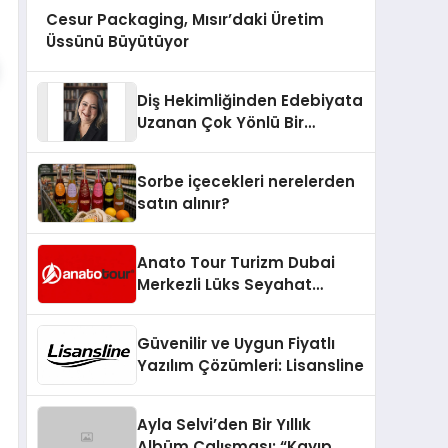
Cesur Packaging, Mısır’daki Üretim
Üssünü Büyütüyor
Diş Hekimliğinden Edebiyata
Uzanan Çok Yönlü Bir
Yaşam: Yeşim Şahin Yaman
Sorbe içecekleri nerelerden
satın alınır?
Anato Tour Turizm Dubai
Merkezli Lüks Seyahat
Hizmetleriyle Küresel
Turizmde Öne Çıkıyor
Güvenilir ve Uygun Fiyatlı
Yazılım Çözümleri: Lisansline
Ayla Selvi’den Bir Yıllık
Albüm Çalışması: “Kayıp