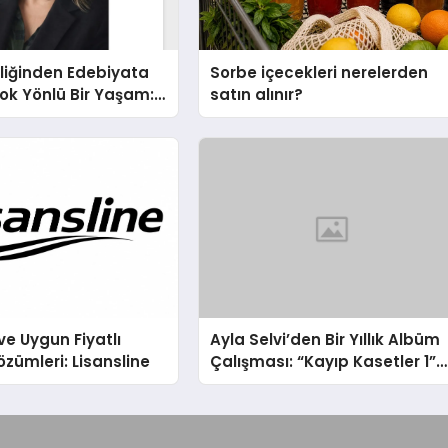
liğinden Edebiyata
Sorbe içecekleri nerelerden
ok Yönlü Bir Yaşam:
satın alınır?
hin Yaman
ve Uygun Fiyatlı
Ayla Selvi’den Bir Yıllık Albüm
özümleri: Lisansline
Çalışması: “Kayıp Kasetler 1”
31 Temmuz’da Çıktı