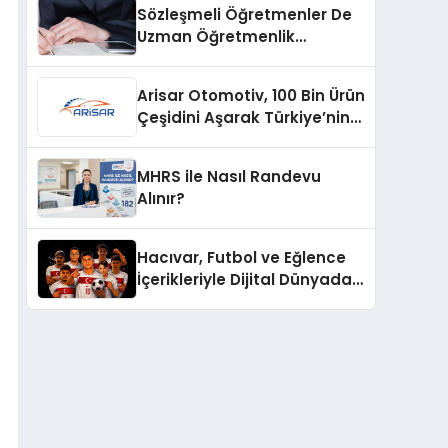
Sözleşmeli Öğretmenler De
Uzman Öğretmenlik
Tazminatı
Arisar Otomotiv, 100 Bin Ürün
Çeşidini Aşarak Türkiye’nin
Geniş Ürün Yelpazesine
Sahip Oto Yedek Parça
MHRS ile Nasıl Randevu
Platformlarından Biri Oldu
Alınır?
Hacıvar, Futbol ve Eğlence
İçerikleriyle Dijital Dünyada
Yeni Bir Soluk Getiriyor