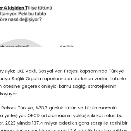
yısıyla;
İLKE Vakfı, Sosyal Veri Projesi
kapsamında Türkiye
ve Dünya Sağlık Örgütü raporlarından derlenen veriler, tütünle
 ötesine geçerek önleyici kamu sağlığı stratejilerinin
 koyuyor.
ş Rekoru
Türkiye, %28,3 günlük tütün ve tütün mamulü
ya yerleşiyor. OECD ortalamasının yaklaşık iki katı olan bu
2023 yılında 137,4 milyar adetlik sigara satışı ile tarihi bir
i başına düşen günlük ortalama 17,8 adetlik tüketim miktarı,