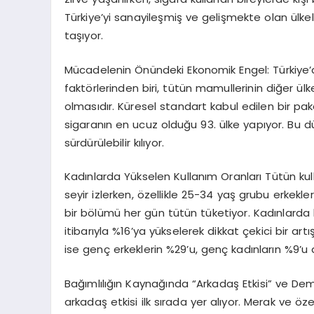
Türkiye’yi sanayileşmiş ve gelişmekte olan ülke
taşıyor.
Mücadelenin Önündeki Ekonomik Engel: Türkiye
faktörlerinden biri, tütün mamullerinin diğer ülk
olmasıdır. Küresel standart kabul edilen bir pake
sigaranın en ucuz olduğu 93. ülke yapıyor. Bu d
sürdürülebilir kılıyor.
Kadınlarda Yükselen Kullanım Oranları
Tütün kull
seyir izlerken, özellikle 25-34 yaş grubu erkekl
bir bölümü her gün tütün tüketiyor. Kadınlarda he
itibarıyla %16’ya yükselerek dikkat çekici bir artı
ise genç erkeklerin %29’u, genç kadınların %9’u ak
Bağımlılığın Kaynağında “Arkadaş Etkisi” ve Dem
arkadaş etkisi ilk sırada yer alıyor. Merak ve öz