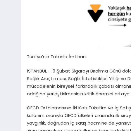
Türkiye’nin Tütünle İmtihanı
İSTANBUL
– 9 Şubat Sigarayı Bırakma Günü dola
Sağlık Araştırması, Sağlık İstatistikleri Yıllığı 
mücadelenin bireysel farkındalık çabası olmanın
odağına yerleştirilmesinin kritik önemini ortaya
OECD Ortalamasının İki Katı Tüketim ve İç Satı
kullanım oranıyla OECD ülkeleri arasında ilk sıra
yaygınlık, doğrudan iç satış hacmine de yansıyor. 
zirve yaşanırken, sigara kullanan bireylerde kiş