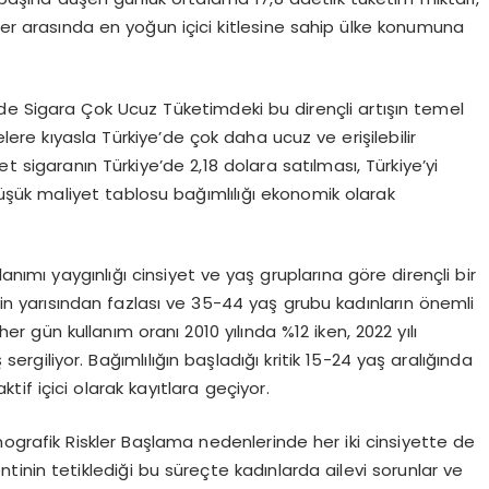
ler arasında en yoğun içici kitlesine sahip ülke konumuna
’de Sigara Çok Ucuz
Tüketimdeki bu dirençli artışın temel
elere kıyasla Türkiye’de çok daha ucuz ve erişilebilir
t sigaranın Türkiye’de 2,18 dolara satılması, Türkiye’yi
üşük maliyet tablosu bağımlılığı ekonomik olarak
anımı yaygınlığı cinsiyet ve yaş gruplarına göre dirençli bir
erin yarısından fazlası ve 35-44 yaş grubu kadınların önemli
r gün kullanım oranı 2010 yılında %12 iken, 2022 yılı
ş sergiliyor. Bağımlılığın başladığı kritik 15-24 yaş aralığında
tif içici olarak kayıtlara geçiyor.
ografik Riskler
Başlama nedenlerinde her iki cinsiyette de
entinin tetiklediği bu süreçte kadınlarda ailevi sorunlar ve