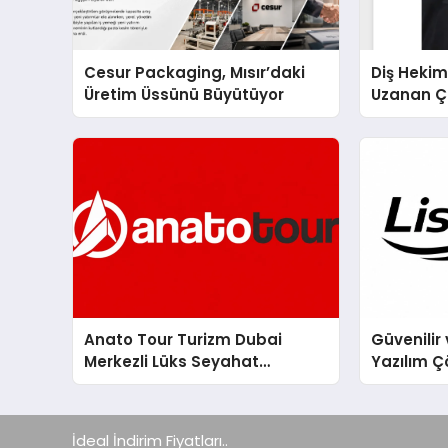
Cesur Packaging, Mısır’daki
Diş Hekim
Üretim Üssünü Büyütüyor
Uzanan Ç
Yeşim Şa
Anato Tour Turizm Dubai
Güvenilir 
Merkezli Lüks Seyahat
Yazılım Ç
Hizmetleriyle Küresel
Turizmde Öne Çıkıyor
İdeal İndirim Fiyatları..