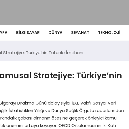
YFA
BILGISAYAR
DÜNYA
SEYAHAT
TEKNOLOJI
 Stratejiye: Türkiye’nin Tütünle İmtihanı
amusal Stratejiye: Türkiye’nin
igarayı Bırakma Günü dolayısıyla; İLKE Vakfı, Sosyal Veri
ık İstatistikleri Yıllığı ve Dünya Sağlık Örgütü raporlarından
arkındalık çabası olmanın ötesine geçerek önleyici kamu
kritik önemini ortaya koyuyor. OECD Ortalamasının İki Katı