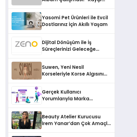
Kasetler 1” 31 Temmuz’da
Çıktı
Yasomi Pet Ürünleri ile Evcil
Dostlarınız İçin Akıllı Yaşam
Dijital Dönüşüm ile İş
Süreçlerinizi Geleceğe
Hazırlayın
Suwen, Yeni Nesil
Korseleriyle Korse Algısını
Değiştiriyor
Gerçek Kullanıcı
Yorumlarıyla Marka
Güvenilirliğini Artırın
Beauty Atelier Kurucusu
İrem Yanar’dan Çok Amaçlı
Yeni Kozmetik Ürünü