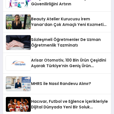
Güvenilirliğini Artırın
Beauty Atelier Kurucusu İrem
Yanar’dan Çok Amaçlı Yeni Kozmetik
Ürünü
Sözleşmeli Öğretmenler De Uzman
Öğretmenlik Tazminatı
Arisar Otomotiv, 100 Bin Ürün Çeşidini
Aşarak Türkiye’nin Geniş Ürün
Yelpazesine Sahip Oto Yedek Parça
Platformlarından Biri Oldu
MHRS ile Nasıl Randevu Alınır?
Hacıvar, Futbol ve Eğlence İçerikleriyle
Dijital Dünyada Yeni Bir Soluk
Getiriyor