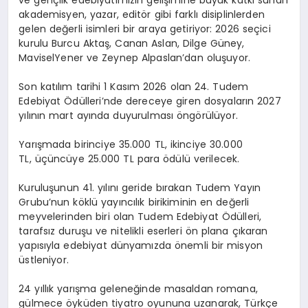
akademisyen, yazar, editör gibi farklı disiplinlerden
gelen değerli isimleri bir araya getiriyor:
2026 seçici
kurulu Burcu Aktaş, Canan Aslan,
Dilge
Güney,
Mavisel
Yener ve Zeynep Alpaslan’dan oluşuyor.
Son katılım tarihi 1 Kasım 2026
olan 24.
Tudem
Edebiyat Ödülleri’nde dereceye giren dosyaların 2027
yılının mart ayında duyurulması öngörülüyor.
Yarışmada
birinciye 35.000 TL
,
ikinciye 30.000
TL
,
üçüncüye 25.000 TL
para ödülü verilecek.
Kuruluşunun 41. yılını geride bırakan
Tudem
Yayın
Grubu’nun köklü yayıncılık birikiminin en değerli
meyvelerinden biri olan
Tudem
Edebiyat Ödülleri,
tarafsız duruşu ve nitelikli eserleri ön plana çıkaran
yapısıyla edebiyat dünyamızda önemli bir misyon
üstleniyor.
24 yıllık yarışma geleneğinde masaldan romana,
gülmece öyküden tiyatro oyununa uzanarak, Türkçe