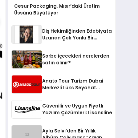
Cesur Packaging, Mısır’daki Üretim
Üssünü Büyütüyor
Diş Hekimliğinden Edebiyata
Uzanan Çok Yönlü Bir
Yaşam: Yeşim Şahin Yaman
Sorbe içecekleri nerelerden
satın alınır?
Anato Tour Turizm Dubai
Merkezli Lüks Seyahat
Hizmetleriyle Küresel
Turizmde Öne Çıkıyor
Güvenilir ve Uygun Fiyatlı
Yazılım Çözümleri: Lisansline
Ayla Selvi’den Bir Yıllık
Albüm Çalışması: “Kayıp