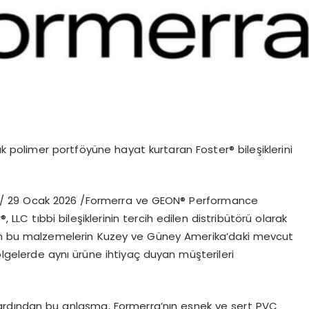
ık polimer
portf
ö
yüne hayat kurtaran
Foster
® bileşiklerini
 /
29 Ocak 2026 /
Formerra
ve GEON®
Performance
r
®
, LLC t
ıbbi
bileşiklerinin tercih edilen
distribüt
ö
rü
olarak
n
bu malzemelerin Kuzey ve Güney Amerika’daki mevcut
ö
lgelerde
aynı ürüne ihtiyaç duyan müşterileri
rdından bu anlaşma,
Formerra’nın
esnek ve sert PVC