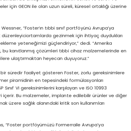
ler için GEON ile olan uzun süreli, küresel ortaklığı üzerine
y
Wessner
, “Foster’
ın
tıbbi
sını
f
portf
ö
yünü Avrupa’ya
k d
üzenleyici
ortamlarda gezinmek için ihtiyaç duydukları
tekleme yeteneğimizi güçlendiriyor,” dedi. “Amerika
ak, bu kanıtlanmış çözümleri tıbbi cihaz malzemelerinde en
rilere ulaştırmaktan heyecan duyuyoruz.”
 bir süredir faaliyet g
ö
steren
Foster
, zorlu gereksinimlere
imer piramidinin en tepesindeki formülasyonları
SP Sınıf VI gereksinimlerini karşılayan ve ISO 10993
i içerir. Bu malzemeler,
implante
edilebilir ürünler ve diğer
 üzere sağlık alanındaki kritik son kullanımları
s, “Foster
portf
ö
yümüzü
Formerra
ile Avrupa’ya