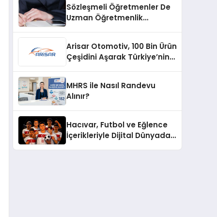
Sözleşmeli Öğretmenler De
Uzman Öğretmenlik
Tazminatı
Arisar Otomotiv, 100 Bin Ürün
Çeşidini Aşarak Türkiye’nin
Geniş Ürün Yelpazesine
Sahip Oto Yedek Parça
MHRS ile Nasıl Randevu
Platformlarından Biri Oldu
Alınır?
Hacıvar, Futbol ve Eğlence
İçerikleriyle Dijital Dünyada
Yeni Bir Soluk Getiriyor