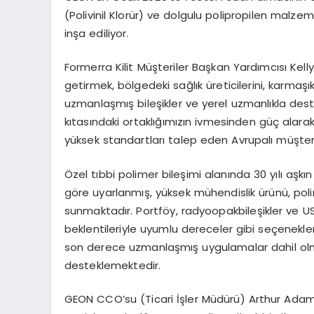
(Polivinil Klorür) ve dolgulu polipropilen malzeme
inşa ediliyor.
Formerra
Kilit
M
üşteriler
Başkan Yardımcısı
Kell
getirmek, b
ö
lgedeki
sağlık üreticilerini,
karmaşı
uzmanlaşmış bileşikler ve yerel uzmanlıkla des
kıtasındaki ortaklığımızın ivmesinden güç alar
yüksek standartları talep eden Avrupalı müşte
Özel tıbbi polimer bileşimi alanında 30 yılı aşkın
g
ö
re uyarlanmış
, y
üksek
mühendislik ürünü, pol
sunmaktadı
r. Portf
ö
y,
radyoopak
bileşikler ve U
beklentileriyle uyumlu dereceler gibi seçenekler
son derece uzmanlaşmış uygulamalar dahil olmak
desteklemektedir.
GEON
CCO’su
(Ticari İş
ler M
üdürü
) Arthur Adam