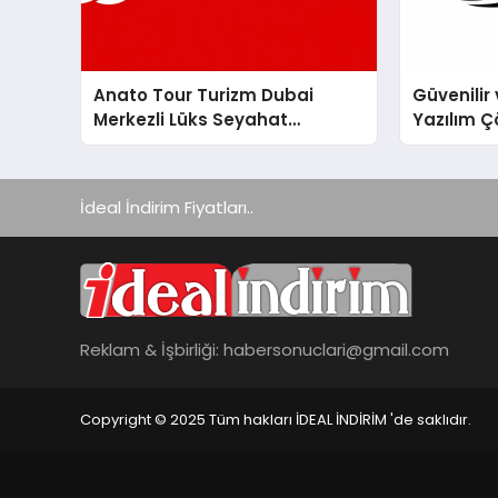
Anato Tour Turizm Dubai
Güvenilir 
Merkezli Lüks Seyahat
Yazılım Ç
Hizmetleriyle Küresel
Turizmde Öne Çıkıyor
İdeal İndirim Fiyatları..
Reklam & İşbirliği:
habersonuclari@gmail.com
Copyright © 2025 Tüm hakları İDEAL İNDİRİM 'de saklıdır.