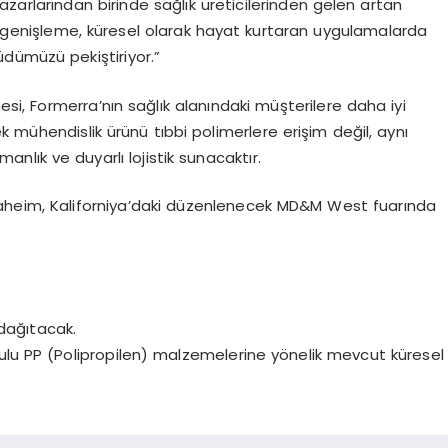
zarlarından birinde sağlık üreticilerinden gelen artan
genişleme, küresel olarak hayat kurtaran uygulamalarda
dümüzü pekiştiriyor.”
esi,
Formerra’nın
sağlık alanındaki müşterilere daha iyi
ek
mühendislik ürünü tıbbi polimerlere erişim değil, aynı
nlık ve duyarlı lojistik sunacaktır.
aheim
, Kaliforniya’daki düzenlenecek MD&M West fuarında
 dağıtacak.
ulu PP (Polipropilen) malzemelerine y
ö
nelik
mevcut küresel