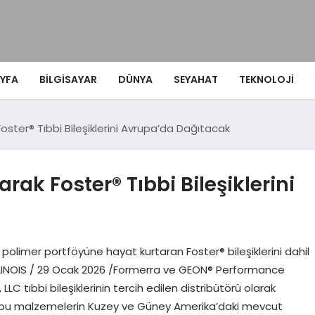
YFA
BILGISAYAR
DÜNYA
SEYAHAT
TEKNOLOJI
oster® Tıbbi Bileşiklerini Avrupa’da Dağıtacak
rak Foster® Tıbbi Bileşiklerini
polimer portföyüne hayat kurtaran Foster® bileşiklerini dahil
LINOIS / 29 Ocak 2026 /Formerra ve GEON® Performance
LC tıbbi bileşiklerinin tercih edilen distribütörü olarak
ın bu malzemelerin Kuzey ve Güney Amerika’daki mevcut