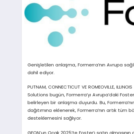
Geni
şletilen
anlaşma,
Formerra’nın
Avrupa sağl
dahil ediyor.
PUTNAM, CONNECTICUT VE ROMEOVILLE, ILLINOIS
Solutions bug
ün,
Formerra’yı
Avrupa’daki
Foste
belirleyen bir anlaşma duyurdu. Bu,
Formerra’nı
dağıtımına eklenerek,
Formerra’nın
artık tüm b
desteklemesini sağlıyor.
GEON’un
Ocak 2025’te
Foster’
ı satın almasının
a