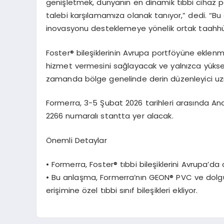
genişletmek, dünyanın en dinamik tıbbi cihaz pa
talebi karşılamamıza olanak tanıyor,” dedi. “Bu
inovasyonu desteklemeye y
ö
nelik
ortak taahhü
Foster
® bileşiklerinin Avrupa
portf
ö
yüne eklenm
hizmet vermesini sağlayacak ve
yalnı
zca y
üks
zamanda b
ö
lge
genelinde derin düzenleyici uzma
Formerra, 3-5
Şubat 2026 tarihleri arasında
An
2266 numaralı stantta yer alacak.
Önemli Detaylar
•
Formerra, Foster
® tıbbi bileşiklerini Avrupa’da
•
Bu anlaşma,
Formerra’nı
n GEON
® PVC ve dolg
erişimine
ö
zel
tıbbi sınıf bileşikleri ekliyor.