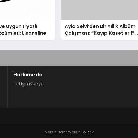
ve Uygun Fiyatlı
Ayla Selvi’den Bir Yıllık Albüm
özümleri: Lisansline
Çalışması: “Kayıp Kasetler 1”
31 Temmuz’da Çıktı
Hakkımızda
İletişim
Künye
Mersin Haber
Mersin Lojistik