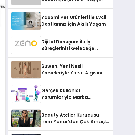
Kasetler 1” 31 Temmuz’da
Çıktı
Yasomi Pet Ürünleri ile Evcil
Dostlarınız İçin Akıllı Yaşam
Dijital Dönüşüm ile İş
Süreçlerinizi Geleceğe
Hazırlayın
Suwen, Yeni Nesil
Korseleriyle Korse Algısını
Değiştiriyor
Gerçek Kullanıcı
Yorumlarıyla Marka
Güvenilirliğini Artırın
Beauty Atelier Kurucusu
İrem Yanar’dan Çok Amaçlı
Yeni Kozmetik Ürünü