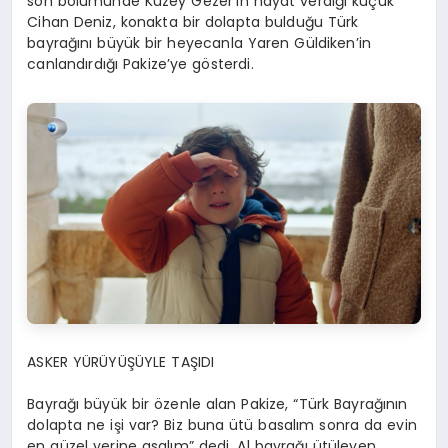
son bölümünde Kuzey Gezer’in hayat verdiği küçük
Cihan Deniz, konakta bir dolapta bulduğu Türk
bayrağını büyük bir heyecanla Yaren Güldiken’in
canlandırdığı Pakize’ye gösterdi.
ASKER YÜRÜYÜŞÜYLE TAŞIDI
Bayrağı büyük bir özenle alan Pakize, “Türk Bayrağının
dolapta ne işi var? Biz buna ütü basalım sonra da evin
en güzel yerine asalım” dedi. Al bayrağı ütüleyen