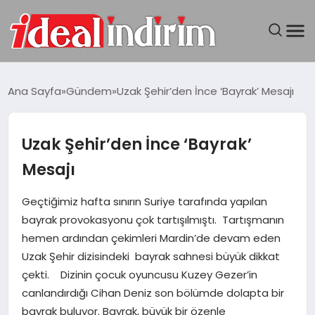
ANASAYFA
Ana Sayfa
Gündem
Uzak Şehir’den İnce ‘Bayrak’ Mesajı
BILGISAYAR
Uzak Şehir’den İnce ‘Bayrak’
DÜNYA
Mesajı
SEYAHAT
Geçtiğimiz hafta sınırın Suriye tarafında yapılan
bayrak provokasyonu çok tartışılmıştı. Tartışmanın
TEKNOLOJI
hemen ardından çekimleri Mardin’de devam eden
Uzak Şehir dizisindeki bayrak sahnesi büyük dikkat
YAŞAM
çekti. Dizinin çocuk oyuncusu Kuzey Gezer’in
canlandırdığı Cihan Deniz son bölümde dolapta bir
bayrak buluyor. Bayrak, büyük bir özenle