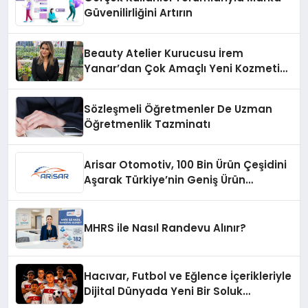
Güvenilirliğini Artırın
Beauty Atelier Kurucusu İrem
Yanar’dan Çok Amaçlı Yeni Kozmetik
Ürünü
Sözleşmeli Öğretmenler De Uzman
Öğretmenlik Tazminatı
Arisar Otomotiv, 100 Bin Ürün Çeşidini
Aşarak Türkiye’nin Geniş Ürün
Yelpazesine Sahip Oto Yedek Parça
Platformlarından Biri Oldu
MHRS ile Nasıl Randevu Alınır?
Hacıvar, Futbol ve Eğlence İçerikleriyle
Dijital Dünyada Yeni Bir Soluk
Getiriyor