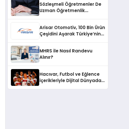
Sözleşmeli Öğretmenler De
Uzman Öğretmenlik
Tazminatı
Arisar Otomotiv, 100 Bin Ürün
Çeşidini Aşarak Türkiye’nin
Geniş Ürün Yelpazesine
Sahip Oto Yedek Parça
MHRS ile Nasıl Randevu
Platformlarından Biri Oldu
Alınır?
Hacıvar, Futbol ve Eğlence
İçerikleriyle Dijital Dünyada
Yeni Bir Soluk Getiriyor