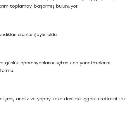
ırım toplamayı başarmış bulunuyor.
ıkları alanlar şöyle oldu:
 ve günlük operasyonlarını uçtan uca yönetmelerini
tformu.
, gelişmiş analiz ve yapay zeka destekli içgörü üretimini tek