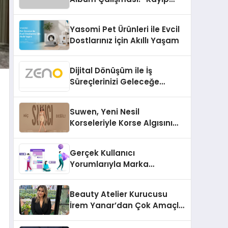
Kasetler 1” 31 Temmuz’da
Çıktı
Yasomi Pet Ürünleri ile Evcil
Dostlarınız İçin Akıllı Yaşam
Dijital Dönüşüm ile İş
Süreçlerinizi Geleceğe
Hazırlayın
Suwen, Yeni Nesil
Korseleriyle Korse Algısını
Değiştiriyor
Gerçek Kullanıcı
Yorumlarıyla Marka
Güvenilirliğini Artırın
Beauty Atelier Kurucusu
İrem Yanar’dan Çok Amaçlı
Yeni Kozmetik Ürünü