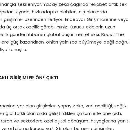
inançla şekilleniyor. Yapay zeka çağında rekabet artık tek
ıdan ziyade, hızlı adapte olabilen, niş alanlarda
girişimler üzerinden ilerliyor. Endeavor Girişimcilerine veya
 üç ortak özellik görebilirsiniz: Kurucu ekiplerin uzun
 ve ilk günden itibaren global düşünme refleksi. Boost The
cilere güç kazandıran, onları yalnızca büyümeye değil doğru
diye konuştu.
LI GİRİŞİ
MLER Ö
NE ÇIKTI
ine yer alan girişimler; yapay zeka, veri analitiği, sağlık
ri gibi farklı alanlarda geliştirdikleri çözümlerle öne çıktı.
i artıran ve sektörlere özel dijital dönüşüm ihtiyaçlarına yanıt
 ve ortalama kurucu yaşı 35 olan bu genç girişimler,