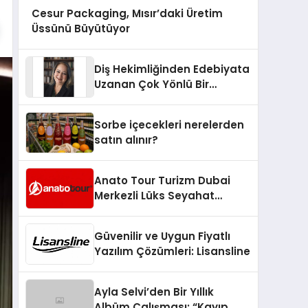
Cesur Packaging, Mısır’daki Üretim
Üssünü Büyütüyor
Diş Hekimliğinden Edebiyata
Uzanan Çok Yönlü Bir
Yaşam: Yeşim Şahin Yaman
Sorbe içecekleri nerelerden
satın alınır?
Anato Tour Turizm Dubai
Merkezli Lüks Seyahat
Hizmetleriyle Küresel
Turizmde Öne Çıkıyor
Güvenilir ve Uygun Fiyatlı
Yazılım Çözümleri: Lisansline
Ayla Selvi’den Bir Yıllık
Albüm Çalışması: “Kayıp