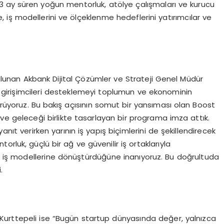
, 3 ay süren yoğun mentorluk, atölye çalışmaları ve kurucu
iş modellerini ve ölçeklenme hedeflerini yatırımcılar ve
nan Akbank Dijital Çözümler ve Strateji Genel Müdür
girişimcileri desteklemeyi toplumun ve ekonominin
rüyoruz. Bu bakış açısının somut bir yansıması olan Boost
n ve geleceği birlikte tasarlayan bir programa imza attık.
anıt verirken yarının iş yapış biçimlerini de şekillendirecek
torluk, güçlü bir ağ ve güvenilir iş ortaklarıyla
bilir iş modellerine dönüştürdüğüne inanıyoruz. Bu doğrultuda
.
Kurttepeli ise “Bugün startup dünyasında değer, yalnızca