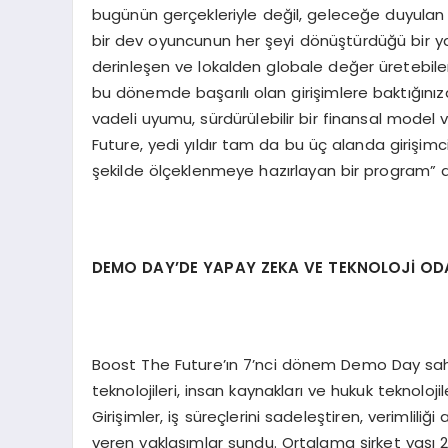
bugünün gerçekleriyle değil, geleceğe duyulan 
bir dev oyuncunun her şeyi dönüştürdüğü bir yap
derinleşen ve lokalden globale değer üretebilen 
bu dönemde başarılı olan girişimlere baktığınızda
vadeli uyumu, sürdürülebilir bir finansal model
Future, yedi yıldır tam da bu üç alanda girişim
şekilde ölçeklenmeye hazırlayan bir program” 
DEMO DAY’DE YAPAY ZEKA VE TEKNOLOJİ ODAK
Boost The Future’ın 7’nci dönem Demo Day sahnes
teknolojileri, insan kaynakları ve hukuk teknolojile
Girişimler, iş süreçlerini sadeleştiren, verimliliğ
veren yaklaşımlar sundu. Ortalama şirket yaşı 2