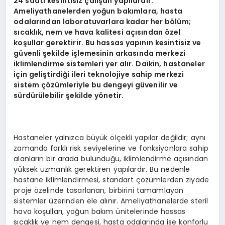
24 saati kesintisiz çalışan yapılardır.
Ameliyathanelerden yoğun bakımlara, hasta
odalarından laboratuvarlara kadar her b
ö
lüm;
sıcaklık, nem ve hava kalitesi açısından
ö
zel
koşullar gerektirir. Bu hassas yapının kesintisiz ve
güvenli şekilde işlemesinin arkasında merkezi
iklimlendirme sistemleri yer alır. Daikin, hastaneler
için geliştirdiği ileri teknolojiye sahip merkezi
sistem çözümleriyle bu dengeyi güvenilir ve
sürdürülebilir şekilde y
ö
netir.
Hastaneler yalnızca büyük ölçekli yapılar değildir; aynı
zamanda farklı risk seviyelerine ve fonksiyonlara sahip
alanların bir arada bulunduğu, iklimlendirme açısından
yüksek uzmanlık gerektiren yapılardır. Bu nedenle
hastane iklimlendirmesi, standart çözümlerden ziyade
proje özelinde tasarlanan, birbirini tamamlayan
sistemler üzerinden ele alınır. Ameliyathanelerde steril
hava koşulları, yoğun bakım ünitelerinde hassas
sıcaklık ve nem dengesi, hasta odalarında ise konforlu