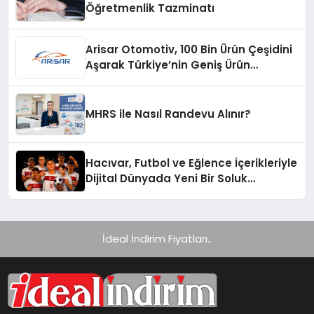
Öğretmenlik Tazminatı
Arisar Otomotiv, 100 Bin Ürün Çeşidini
Aşarak Türkiye’nin Geniş Ürün
Yelpazesine Sahip Oto Yedek Parça
Platformlarından Biri Oldu
MHRS ile Nasıl Randevu Alınır?
Hacıvar, Futbol ve Eğlence İçerikleriyle
Dijital Dünyada Yeni Bir Soluk
Getiriyor
İdeal İndirim Fiyatları..