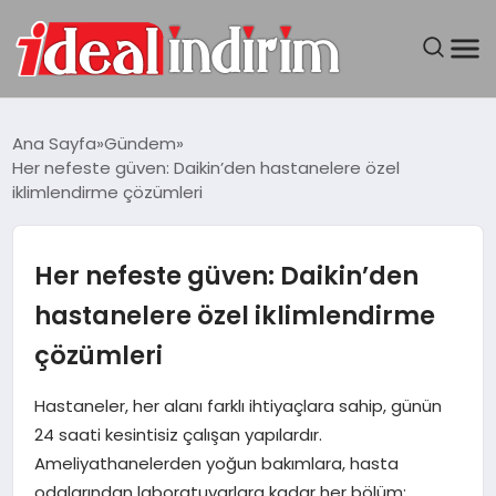
ANASAYFA
Ana Sayfa
Gündem
Her nefeste güven: Daikin’den hastanelere özel
BILGISAYAR
iklimlendirme çözümleri
DÜNYA
Her nefeste güven: Daikin’den
SEYAHAT
hastanelere özel iklimlendirme
çözümleri
TEKNOLOJI
Hastaneler, her alanı farklı ihtiyaçlara sahip, günün
YAŞAM
24 saati kesintisiz çalışan yapılardır.
Ameliyathanelerden yoğun bakımlara, hasta
odalarından laboratuvarlara kadar her bölüm;