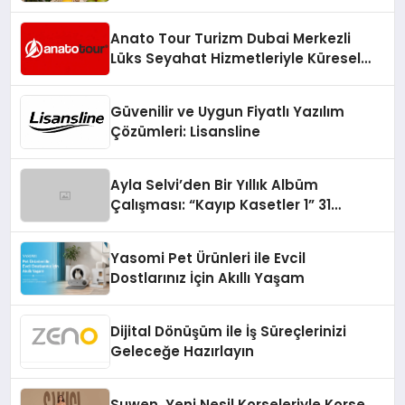
Anato Tour Turizm Dubai Merkezli
Lüks Seyahat Hizmetleriyle Küresel
Turizmde Öne Çıkıyor
Güvenilir ve Uygun Fiyatlı Yazılım
Çözümleri: Lisansline
Ayla Selvi’den Bir Yıllık Albüm
Çalışması: “Kayıp Kasetler 1” 31
Temmuz’da Çıktı
Yasomi Pet Ürünleri ile Evcil
Dostlarınız İçin Akıllı Yaşam
Dijital Dönüşüm ile İş Süreçlerinizi
Geleceğe Hazırlayın
Suwen, Yeni Nesil Korseleriyle Korse