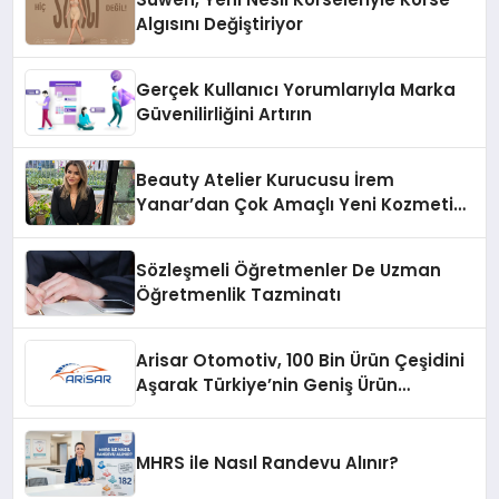
Algısını Değiştiriyor
Gerçek Kullanıcı Yorumlarıyla Marka
Güvenilirliğini Artırın
Beauty Atelier Kurucusu İrem
Yanar’dan Çok Amaçlı Yeni Kozmetik
Ürünü
Sözleşmeli Öğretmenler De Uzman
Öğretmenlik Tazminatı
Arisar Otomotiv, 100 Bin Ürün Çeşidini
Aşarak Türkiye’nin Geniş Ürün
Yelpazesine Sahip Oto Yedek Parça
Platformlarından Biri Oldu
MHRS ile Nasıl Randevu Alınır?