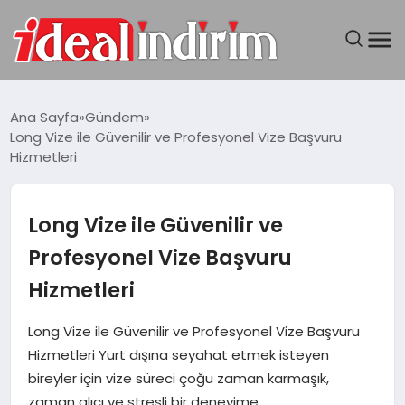
ANASAYFA
Ana Sayfa
Gündem
Long Vize ile Güvenilir ve Profesyonel Vize Başvuru
BILGISAYAR
Hizmetleri
DÜNYA
Long Vize ile Güvenilir ve
SEYAHAT
Profesyonel Vize Başvuru
Hizmetleri
TEKNOLOJI
Long Vize ile Güvenilir ve Profesyonel Vize Başvuru
YAŞAM
Hizmetleri Yurt dışına seyahat etmek isteyen
bireyler için vize süreci çoğu zaman karmaşık,
zaman alıcı ve stresli bir deneyime