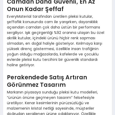
Camdan Daha Güvenli, En Az
Onun Kadar Şeffaf
EveryMaterial tarafından üretilen pleksi kutular,
şeffaflık konusunda cam ile yarışırken, dayanıklılık
açısından camdan çok daha üstün bir performans
sergiliyor. Işık geçirgenliği %92 oranına ulaşan bu özel
akrilik kutular, içindeki ürünü hiçbir renk sapması
olmadan, en doğal haliyle gösteriyor. Kırılmaya karşı
yüksek direnç göstermesi, özellikle insan trafiğinin
yoğun olduğu mağazalarda, kafelerde ve çocuklu
evlerde pleksi kutu tercihini bir güvenlik standardı
haline getiriyor.
Perakendede Satış Artıran
Görünmez Tasarım
Markanın piyasaya sunduğu pleksi kutu modelleri,
“ürünün önüne geçmeyen tasarım” felsefesiyle
üretiliyor. Kenar kesimlerinin pürüzsüzlüğü ve
malzemenin kristal netliği sayesinde, müşteriler
doğrudan sergilenen ürüne odaklanıyor. Özellikle