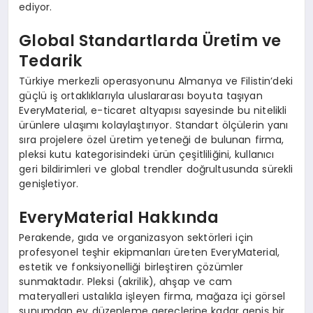
ediyor.
Global Standartlarda Üretim ve
Tedarik
Türkiye merkezli operasyonunu Almanya ve Filistin’deki
güçlü iş ortaklıklarıyla uluslararası boyuta taşıyan
EveryMaterial, e-ticaret altyapısı sayesinde bu nitelikli
ürünlere ulaşımı kolaylaştırıyor. Standart ölçülerin yanı
sıra projelere özel üretim yeteneği de bulunan firma,
pleksi kutu kategorisindeki ürün çeşitliliğini, kullanıcı
geri bildirimleri ve global trendler doğrultusunda sürekli
genişletiyor.
EveryMaterial Hakkında
Perakende, gıda ve organizasyon sektörleri için
profesyonel teşhir ekipmanları üreten EveryMaterial,
estetik ve fonksiyonelliği birleştiren çözümler
sunmaktadır. Pleksi (akrilik), ahşap ve cam
materyalleri ustalıkla işleyen firma, mağaza içi görsel
sunumdan ev düzenleme gereçlerine kadar geniş bir