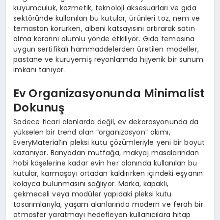
kuyumculuk, kozmetik, teknoloji aksesuarları ve gıda
sektöründe kullanılan bu kutular, ürünleri toz, nem ve
temastan korurken, albeni katsayısını artırarak satın
alma kararını olumlu yönde etkiliyor. Gıda temasına
uygun sertifikalı hammaddelerden üretilen modeller,
pastane ve kuruyemiş reyonlarında hijyenik bir sunum
imkanı tanıyor.
Ev Organizasyonunda Minimalist
Dokunuş
Sadece ticari alanlarda değil, ev dekorasyonunda da
yükselen bir trend olan “organizasyon” akımı,
EveryMaterial’ın pleksi kutu çözümleriyle yeni bir boyut
kazanıyor. Banyodan mutfağa, makyaj masalarından
hobi köşelerine kadar evin her alanında kullanılan bu
kutular, karmaşayı ortadan kaldırırken içindeki eşyanın
kolayca bulunmasını sağlıyor. Marka, kapaklı,
çekmeceli veya modüler yapıdaki pleksi kutu
tasarımlarıyla, yaşam alanlarında modern ve ferah bir
atmosfer yaratmayı hedefleyen kullanıcılara hitap