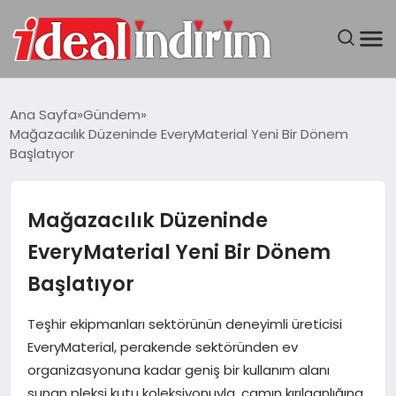
ANASAYFA
Ana Sayfa
Gündem
Mağazacılık Düzeninde EveryMaterial Yeni Bir Dönem
BILGISAYAR
Başlatıyor
DÜNYA
Mağazacılık Düzeninde
SEYAHAT
EveryMaterial Yeni Bir Dönem
Başlatıyor
TEKNOLOJI
Teşhir ekipmanları sektörünün deneyimli üreticisi
YAŞAM
EveryMaterial, perakende sektöründen ev
organizasyonuna kadar geniş bir kullanım alanı
sunan pleksi kutu koleksiyonuyla, camın kırılganlığına