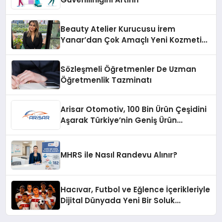
Beauty Atelier Kurucusu İrem
Yanar’dan Çok Amaçlı Yeni Kozmetik
Ürünü
Sözleşmeli Öğretmenler De Uzman
Öğretmenlik Tazminatı
Arisar Otomotiv, 100 Bin Ürün Çeşidini
Aşarak Türkiye’nin Geniş Ürün
Yelpazesine Sahip Oto Yedek Parça
Platformlarından Biri Oldu
MHRS ile Nasıl Randevu Alınır?
Hacıvar, Futbol ve Eğlence İçerikleriyle
Dijital Dünyada Yeni Bir Soluk
Getiriyor