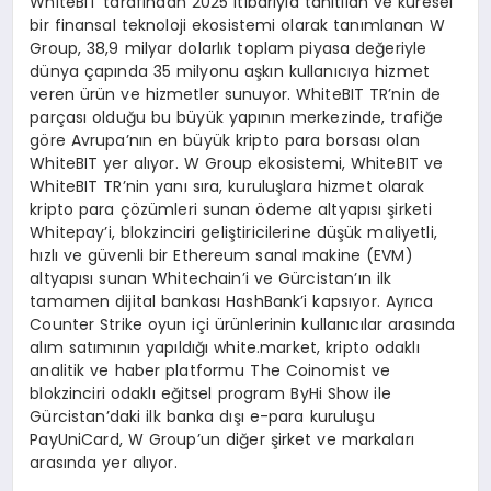
WhiteBIT tarafından 2025 itibarıyla tanıtılan ve küresel
bir finansal teknoloji ekosistemi olarak tanımlanan W
Group, 38,9 milyar dolarlık toplam piyasa değeriyle
dünya çapında 35 milyonu aşkın kullanıcıya hizmet
veren ürün ve hizmetler sunuyor. WhiteBIT TR’nin de
parçası olduğu bu büyük yapının merkezinde, trafiğe
göre Avrupa’nın en büyük kripto para borsası olan
WhiteBIT yer alıyor. W Group ekosistemi, WhiteBIT ve
WhiteBIT TR’nin yanı sıra, kuruluşlara hizmet olarak
kripto para çözümleri sunan ödeme altyapısı şirketi
Whitepay’i, blokzinciri geliştiricilerine düşük maliyetli,
hızlı ve güvenli bir Ethereum sanal makine (EVM)
altyapısı sunan Whitechain’i ve Gürcistan’ın ilk
tamamen dijital bankası HashBank’i kapsıyor. Ayrıca
Counter Strike oyun içi ürünlerinin kullanıcılar arasında
alım satımının yapıldığı white.market, kripto odaklı
analitik ve haber platformu The Coinomist ve
blokzinciri odaklı eğitsel program ByHi Show ile
Gürcistan’daki ilk banka dışı e-para kuruluşu
PayUniCard, W Group’un diğer şirket ve markaları
arasında yer alıyor.