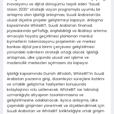
inovasyonu ve dijital dönüşümü teşvik eden “Saudi
Vision 2030” stratejik vizyon programıyla uyumlu bir
anlaşma olan işbirliği anlaşması, Suudi Arabistan’da
ulusal ölçekte projeler geliştirmeyi kapsıyor. Anlaşma
kapsamında WhiteBIT, Suudi Arabistan finansal
piyasalarında şeffaflığı, erişilebilirliği ve likiditeyi artırma
amacıyla hayata geçirilmesi planlanan menkul
kıymetlerin tokenizasyonu projelerinin ve merkez
bankası dijital para birimi çerçevesi geliştirilmesi
yönündeki adımların stratejik ortağı olacak. İşbirliği
anlaşması, ülke çapında ulusal veri işleme ve
madencilik merkezleri açılmasını da kapsıyor.
İşbirliği kapsamında Durrah AlFodah, WhiteBIT’in Suudi
Arabistan pazarına girişi, düzenleyici süreçlere katılımı
ve ortaklık geliştirme faaliyetleri konusunda
kolaylaştırıcı rolü üstlenecek. WhiteBIT ise teknoloji
uzmanlığıyla altyapının tasarlanmasına ve
geliştirilmesine odaklanacak. Ayrıca anlaşma, ülke
çapındaki girişimleri yönetmek ve ölçeklendirmek için
Suudi Arabistan ve WhiteBIT birlikteliğiyle ortak girişim