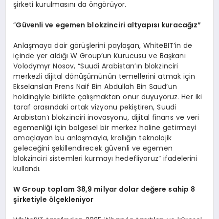
şirketi kurulmasını da öngörüyor.
“
Güvenli ve egemen blokzinciri altyapısı kuracağız”
Anlaşmaya dair görüşlerini paylaşan, WhiteBIT’in de
içinde yer aldığı W Group’un Kurucusu ve Başkanı
Volodymyr Nosov, “Suudi Arabistan’ın blokzinciri
merkezli dijital dönüşümünün temellerini atmak için
Ekselansları Prens Naif Bin Abdullah Bin Saud’un
holdingiyle birlikte çalışmaktan onur duyuyoruz. Her iki
taraf arasındaki ortak vizyonu pekiştiren, Suudi
Arabistan’ı blokzinciri inovasyonu, dijital finans ve veri
egemenliği için bölgesel bir merkez haline getirmeyi
amaçlayan bu anlaşmayla, krallığın teknolojik
geleceğini şekillendirecek güvenli ve egemen
blokzinciri sistemleri kurmayı hedefliyoruz” ifadelerini
kullandı.
W Group toplam 38,9 milyar dolar değere sahip 8
şirketiyle
ö
lçekleniyor