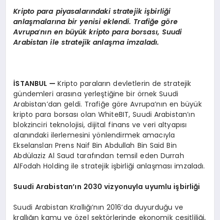
Kripto para piyasalarındaki stratejik işbirliği
anlaşmalarına bir yenisi eklendi. Trafiğe g
ö
re
Avrupa
’
nı
n en b
üyük kripto para borsası, Suudi
Arabistan ile stratejik anlaşma imzaladı.
İSTANBUL
—
Kripto paraların devletlerin de stratejik
gündemleri arasına yerleştiğine bir örnek Suudi
Arabistan’dan geldi. Trafiğe göre Avrupa’nın en büyük
kripto para borsası olan WhiteBIT, Suudi Arabistan’ın
blokzinciri teknolojisi, dijital finans ve veri altyapısı
alanındaki ilerlemesini yönlendirmek amacıyla
Ekselansları Prens Naif Bin Abdullah Bin Said Bin
Abdülaziz Al Saud tarafından temsil eden Durrah
AlFodah Holding ile stratejik işbirliği anlaşması imzaladı.
Suudi Arabistan’ın 2030 vizyonuyla uyumlu işbirliği
Suudi Arabistan Krallığı’nın 2016’da duyurduğu ve
krallığın kamu ve özel sektörlerinde ekonomik çeşitliliği,