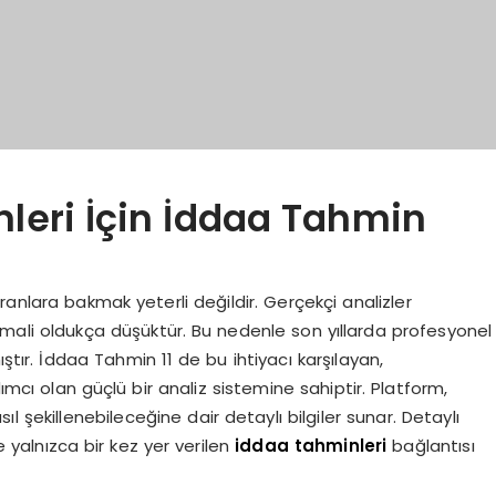
nleri İçin İddaa Tahmin
ranlara bakmak yeterli değildir. Gerçekçi analizler
ali oldukça düşüktür. Bu nedenle son yıllarda profesyonel
ştır. İddaa Tahmin 11 de bu ihtiyacı karşılayan,
ımcı olan güçlü bir analiz sistemine sahiptir. Platform,
l şekillenebileceğine dair detaylı bilgiler sunar. Detaylı
e yalnızca bir kez yer verilen
iddaa tahminleri
bağlantısı