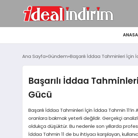
ANASA
Ana Sayfa
Gündem
Başarılı İddaa Tahminleri İçin 
Başarılı İddaa Tahminleri
Gücü
Başarılı İddaa Tahminleri İçin İddaa Tahmin 11’in
oranlara bakmak yeterli değildir. Gerçekçi anal
oldukça düşüktür. Bu nedenle son yıllarda profesy
İddaa Tahmin 11 de bu ihtiyacı karşılayan, kullanı