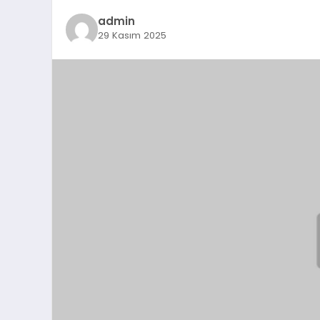
admin
29 Kasım 2025