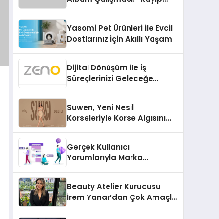
Kasetler 1” 31 Temmuz’da
Çıktı
Yasomi Pet Ürünleri ile Evcil
Dostlarınız İçin Akıllı Yaşam
Dijital Dönüşüm ile İş
Süreçlerinizi Geleceğe
Hazırlayın
Suwen, Yeni Nesil
Korseleriyle Korse Algısını
Değiştiriyor
Gerçek Kullanıcı
Yorumlarıyla Marka
Güvenilirliğini Artırın
Beauty Atelier Kurucusu
İrem Yanar’dan Çok Amaçlı
Yeni Kozmetik Ürünü