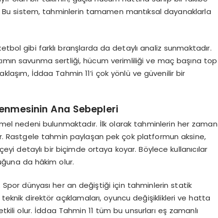
lir. Bu sistem, tahminlerin tamamen mantıksal dayanaklarla
etbol gibi farklı branşlarda da detaylı analiz sunmaktadır.
ımın savunma sertliği, hücum verimliliği ve maç başına top
yaklaşım, İddaa Tahmin 11’i çok yönlü ve güvenilir bir
venmesinin Ana Sebepleri
emel nedeni bulunmaktadır. İlk olarak tahminlerin her zaman
dir. Rastgele tahmin paylaşan pek çok platformun aksine,
yi detaylı bir biçimde ortaya koyar. Böylece kullanıcılar
ğuna da hâkim olur.
. Spor dünyası her an değiştiği için tahminlerin statik
teknik direktör açıklamaları, oyuncu değişiklikleri ve hatta
etkili olur. İddaa Tahmin 11 tüm bu unsurları eş zamanlı