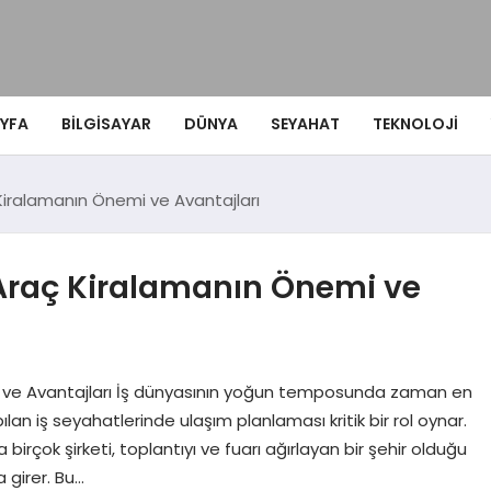
YFA
BILGISAYAR
DÜNYA
SEYAHAT
TEKNOLOJI
 Kiralamanın Önemi ve Avantajları
n Araç Kiralamanın Önemi ve
mi ve Avantajları İş dünyasının yoğun temposunda zaman en
ılan iş seyahatlerinde ulaşım planlaması kritik bir rol oynar.
 birçok şirketi, toplantıyı ve fuarı ağırlayan bir şehir olduğu
 girer. Bu…