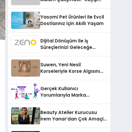
Kasetler 1” 31 Temmuz’da
Çıktı
Yasomi Pet Ürünleri ile Evcil
Dostlarınız İçin Akıllı Yaşam
Dijital Dönüşüm ile İş
Süreçlerinizi Geleceğe
Hazırlayın
Suwen, Yeni Nesil
Korseleriyle Korse Algısını
Değiştiriyor
Gerçek Kullanıcı
Yorumlarıyla Marka
Güvenilirliğini Artırın
Beauty Atelier Kurucusu
İrem Yanar’dan Çok Amaçlı
Yeni Kozmetik Ürünü