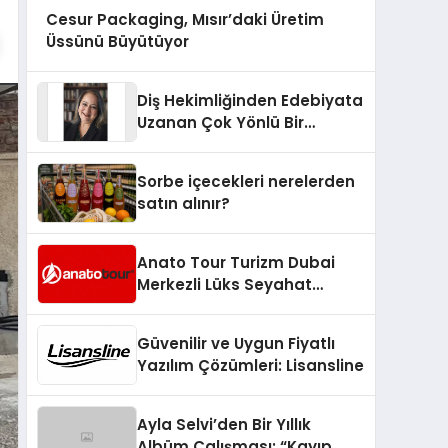
Cesur Packaging, Mısır’daki Üretim
Üssünü Büyütüyor
Diş Hekimliğinden Edebiyata
Uzanan Çok Yönlü Bir
Yaşam: Yeşim Şahin Yaman
Sorbe içecekleri nerelerden
satın alınır?
Anato Tour Turizm Dubai
Merkezli Lüks Seyahat
Hizmetleriyle Küresel
Turizmde Öne Çıkıyor
Güvenilir ve Uygun Fiyatlı
Yazılım Çözümleri: Lisansline
Ayla Selvi’den Bir Yıllık
Albüm Çalışması: “Kayıp