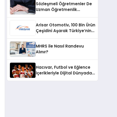
Sözleşmeli Öğretmenler De
Uzman Öğretmenlik
Tazminatı
Arisar Otomotiv, 100 Bin Ürün
Çeşidini Aşarak Türkiye’nin
Geniş Ürün Yelpazesine
Sahip Oto Yedek Parça
MHRS ile Nasıl Randevu
Platformlarından Biri Oldu
Alınır?
Hacıvar, Futbol ve Eğlence
İçerikleriyle Dijital Dünyada
Yeni Bir Soluk Getiriyor