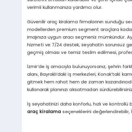
verimli kullanmanıza yardımcı olur.
Güvenilir araç kiralama firmalarının sunduğu seçe
modellerden premium segment araçlara kadar ge
imajınıza uygun aracı seçmeniz mümkündür. Ayr
hizmeti ve 7/24 destek, seyahatin sorunsuz ge
geçmiş olması ve temiz teslim edilmesi, profes
İzmir’de iş amacıyla bulunuyorsanız, şehrin farkl
alanı, Bayraklı’daki iş merkezleri, Konak’taki kam
gitmek hem rahat hem de zaman kazandırıcıdır. 
kullanarak planınızı aksatmadan sürdürebilirsiniz
İş seyahatinizi daha konforlu, hızlı ve kontroll
araç kiralama
seçeneklerini değerlendirebilir, İ