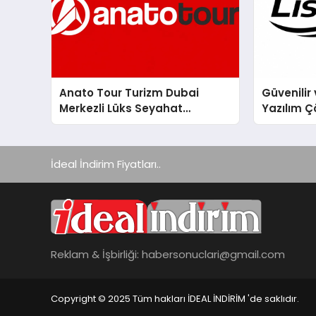
Anato Tour Turizm Dubai
Güvenilir 
Merkezli Lüks Seyahat
Yazılım Ç
Hizmetleriyle Küresel
Turizmde Öne Çıkıyor
İdeal İndirim Fiyatları..
Reklam & İşbirliği:
habersonuclari@gmail.com
Copyright © 2025 Tüm hakları İDEAL İNDİRİM 'de saklıdır.