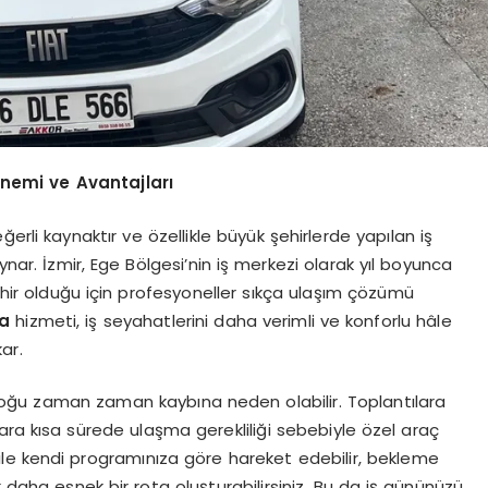
Önemi ve Avantajları
i kaynaktır ve özellikle büyük şehirlerde yapılan iş
ynar. İzmir, Ege Bölgesi’nin iş merkezi olarak yıl boyunca
 şehir olduğu için profesyoneller sıkça ulaşım çözümü
ma
hizmeti, iş seyahatlerini daha verimli ve konforlu hâle
ar.
çoğu zaman zaman kaybına neden olabilir. Toplantılara
lara kısa sürede ulaşma gerekliliği sebebiyle özel araç
ç ile kendi programınıza göre hareket edebilir, bekleme
ok daha esnek bir rota oluşturabilirsiniz. Bu da iş gününüzü