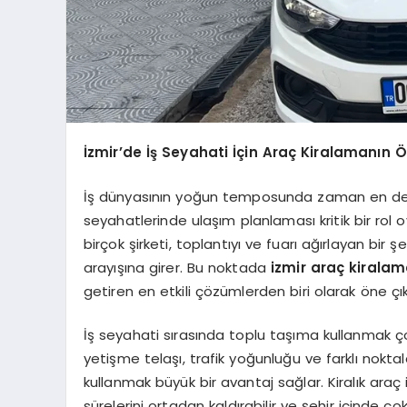
İzmir’de İş Seyahati İçin Araç Kiralamanın 
İş dünyasının yoğun temposunda zaman en değerl
seyahatlerinde ulaşım planlaması kritik bir rol o
birçok şirketi, toplantıyı ve fuarı ağırlayan bir
arayışına girer. Bu noktada
izmir araç kirala
getiren en etkili çözümlerden biri olarak öne çık
İş seyahati sırasında toplu taşıma kullanmak 
yetişme telaşı, trafik yoğunluğu ve farklı nokta
kullanmak büyük bir avantaj sağlar. Kiralık ara
sürelerini ortadan kaldırabilir ve şehir içinde ç