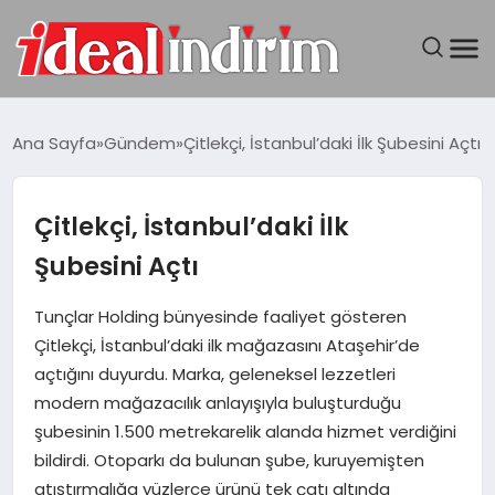
ANASAYFA
Ana Sayfa
Gündem
Çitlekçi, İstanbul’daki İlk Şubesini Açtı
BILGISAYAR
Çitlekçi, İstanbul’daki İlk
DÜNYA
Şubesini Açtı
SEYAHAT
Tunçlar Holding bünyesinde faaliyet gösteren
Çitlekçi, İstanbul’daki ilk mağazasını Ataşehir’de
TEKNOLOJI
açtığını duyurdu. Marka, geleneksel lezzetleri
modern mağazacılık anlayışıyla buluşturduğu
YAŞAM
şubesinin 1.500 metrekarelik alanda hizmet verdiğini
bildirdi. Otoparkı da bulunan şube, kuruyemişten
atıştırmalığa yüzlerce ürünü tek çatı altında