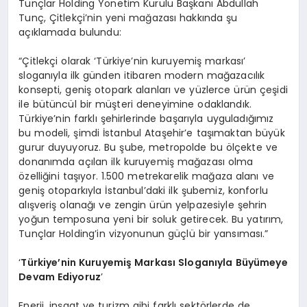
Tunçlar Holding Yönetim Kurulu Başkanı Abdullah
Tunç, Çitlekçi’nin yeni mağazası hakkında şu
açıklamada bulundu:
“Çitlekçi olarak ‘Türkiye’nin kuruyemiş markası’
sloganıyla ilk günden itibaren modern mağazacılık
konsepti, geniş otopark alanları ve yüzlerce ürün çeşidi
ile bütüncül bir müşteri deneyimine odaklandık.
Türkiye’nin farklı şehirlerinde başarıyla uyguladığımız
bu modeli, şimdi İstanbul Ataşehir’e taşımaktan büyük
gurur duyuyoruz. Bu şube, metropolde bu ölçekte ve
donanımda açılan ilk kuruyemiş mağazası olma
özelliğini taşıyor. 1.500 metrekarelik mağaza alanı ve
geniş otoparkıyla İstanbul’daki ilk şubemiz, konforlu
alışveriş olanağı ve zengin ürün yelpazesiyle şehrin
yoğun temposuna yeni bir soluk getirecek. Bu yatırım,
Tunçlar Holding’in vizyonunun güçlü bir yansıması.”
‘
T
ürkiye’nin
Kuruyemiş
Markası Sloganıyla Büyümeye
Devam Ediyoruz
’
Enerji, inşaat ve turizm gibi farklı sektörlerde de