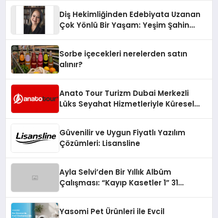
Diş Hekimliğinden Edebiyata Uzanan
Çok Yönlü Bir Yaşam: Yeşim Şahin
Yaman
Sorbe içecekleri nerelerden satın
alınır?
Anato Tour Turizm Dubai Merkezli
Lüks Seyahat Hizmetleriyle Küresel
Turizmde Öne Çıkıyor
Güvenilir ve Uygun Fiyatlı Yazılım
Çözümleri: Lisansline
Ayla Selvi’den Bir Yıllık Albüm
Çalışması: “Kayıp Kasetler 1” 31
Temmuz’da Çıktı
Yasomi Pet Ürünleri ile Evcil