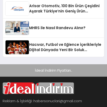
Arisar Otomotiv, 100 Bin Ürün Çeşidini
Aşarak Türkiye’nin Geniş Ürün
Yelpazesine Sahip Oto Yedek Parça
Platformlarından Biri Oldu
MHRS ile Nasıl Randevu Alınır?
Hacıvar, Futbol ve Eğlence İçerikleriyle
Dijital Dünyada Yeni Bir Soluk
Getiriyor
İdeal İndirim Fiyatları..
Reklam & İşbirliği:
habersonuclari@gmail.com