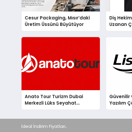
Cesur Packaging, Mısır’daki
Diş Hekim
Üretim Üssünü Büyütüyor
Uzanan Ç
Yeşim Şa
Anato Tour Turizm Dubai
Güvenilir 
Merkezli Lüks Seyahat
Yazılım Ç
Hizmetleriyle Küresel
Turizmde Öne Çıkıyor
İdeal İndirim Fiyatları..