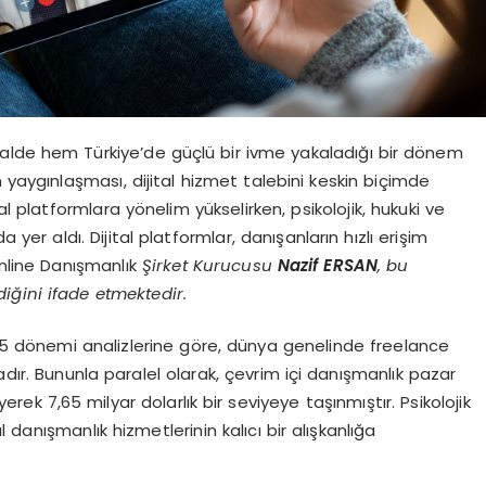
obalde hem Türkiye’de güçlü bir ivme yakaladığı bir dönem
 yaygınlaşması, dijital hizmet talebini keskin biçimde
al platformlara yönelim yükselirken, psikolojik, hukuki ve
a yer aldı. Dijital platformlar, danışanların hızlı erişim
Online Danışmanlık
Şirket Kurucusu
Nazif ERSAN
, bu
iğini ifade etmektedir.
025 dönemi analizlerine göre, dünya genelinde freelance
adır. Bununla paralel olarak, çevrim içi danışmanlık pazar
ek 7,65 milyar dolarlık bir seviyeye taşınmıştır. Psikolojik
al danışmanlık hizmetlerinin kalıcı bir alışkanlığa