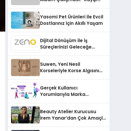
Kasetler 1” 31 Temmuz’da
Çıktı
Yasomi Pet Ürünleri ile Evcil
Dostlarınız İçin Akıllı Yaşam
Dijital Dönüşüm ile İş
Süreçlerinizi Geleceğe
Hazırlayın
Suwen, Yeni Nesil
Korseleriyle Korse Algısını
Değiştiriyor
Gerçek Kullanıcı
Yorumlarıyla Marka
Güvenilirliğini Artırın
Beauty Atelier Kurucusu
İrem Yanar’dan Çok Amaçlı
Yeni Kozmetik Ürünü