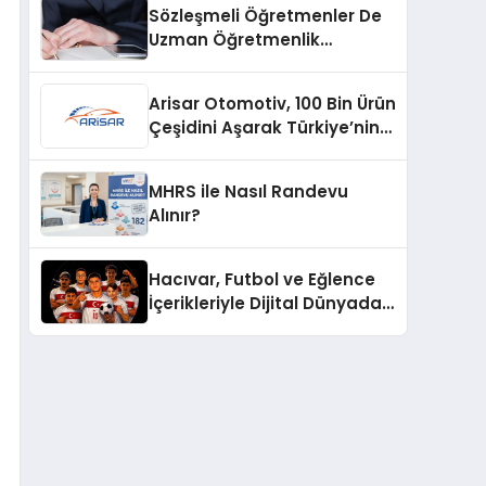
Sözleşmeli Öğretmenler De
Uzman Öğretmenlik
Tazminatı
Arisar Otomotiv, 100 Bin Ürün
Çeşidini Aşarak Türkiye’nin
Geniş Ürün Yelpazesine
Sahip Oto Yedek Parça
MHRS ile Nasıl Randevu
Platformlarından Biri Oldu
Alınır?
Hacıvar, Futbol ve Eğlence
İçerikleriyle Dijital Dünyada
Yeni Bir Soluk Getiriyor