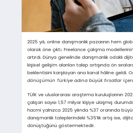
2025 yılı, online danışmanlık pazarının hem gl
olarak öne çıktı. Freelance çalışma modellerinin
artırdı. Dünya genelinde danışmanlık odaklı dijit
kişisel gelişim alanları talep artışında ön sıralard
beklentisini karşılayan ana kanal hâline geldi. 
dönüşümün Türkiye adına büyük fırsatlar içerd
TÜİK ve uluslararası araştırma kuruluşlarının 2
çalışan sayısı 1,57 milyar kişiye ulaşmış durumd
hacmi yalnızca 2025 yılında %37 oranında büyüyer
danışmanlık taleplerindeki %35’lik artış ise, dijit
dönüştüğünü göstermektedir.