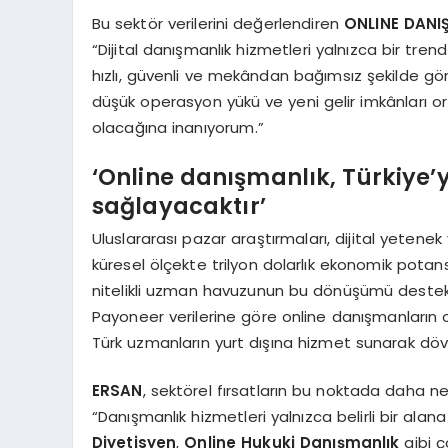
Bu sektör verilerini değerlendiren
ONLINE DANI
“Dijital danışmanlık hizmetleri yalnızca bir trend
hızlı, güvenli ve mekândan bağımsız şekilde görü
düşük operasyon yükü ve yeni gelir imkânları o
olacağına inanıyorum.”
‘Online danışmanlık, Türkiye’
sağlayacaktır’
Uluslararası pazar araştırmaları, dijital yete
küresel ölçekte trilyon dolarlık ekonomik pota
nitelikli uzman havuzunun bu dönüşümü destekl
Payoneer verilerine göre online danışmanların o
Türk uzmanların yurt dışına hizmet sunarak döviz
ERSAN
, sektörel fırsatların bu noktada daha net
“Danışmanlık hizmetleri yalnızca belirli bir alana
Diyetisyen
,
Online Hukuki Danışmanlık
gibi ç