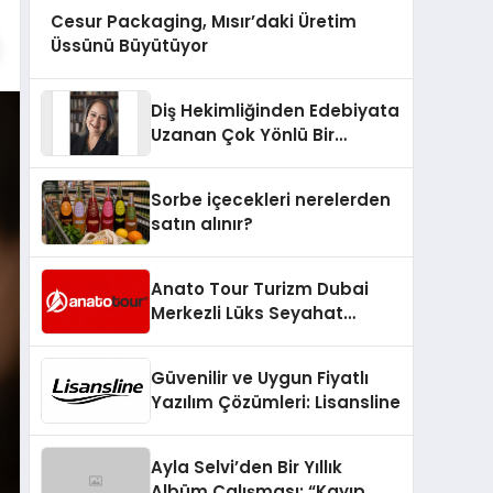
Cesur Packaging, Mısır’daki Üretim
Üssünü Büyütüyor
Diş Hekimliğinden Edebiyata
Uzanan Çok Yönlü Bir
Yaşam: Yeşim Şahin Yaman
Sorbe içecekleri nerelerden
satın alınır?
Anato Tour Turizm Dubai
Merkezli Lüks Seyahat
Hizmetleriyle Küresel
Turizmde Öne Çıkıyor
Güvenilir ve Uygun Fiyatlı
Yazılım Çözümleri: Lisansline
Ayla Selvi’den Bir Yıllık
Albüm Çalışması: “Kayıp