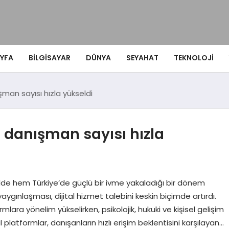
YFA
BILGISAYAR
DÜNYA
SEYAHAT
TEKNOLOJI
şman sayısı hızla yükseldi
e danışman sayısı hızla
alde hem Türkiye’de güçlü bir ivme yakaladığı bir dönem
aygınlaşması, dijital hizmet talebini keskin biçimde artırdı.
lara yönelim yükselirken, psikolojik, hukuki ve kişisel gelişim
al platformlar, danışanların hızlı erişim beklentisini karşılayan…