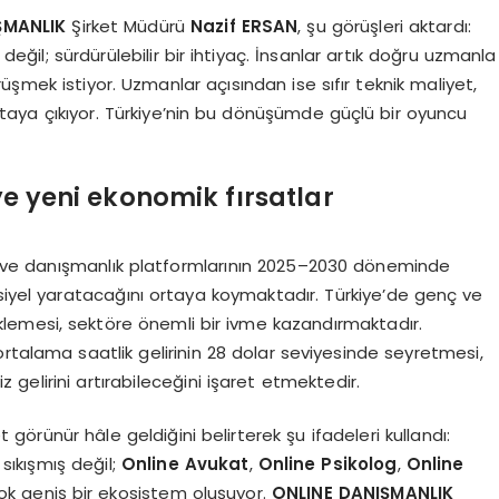
ŞMANLIK
Şirket Müdürü
Nazif ERSAN
, şu görüşleri aktardı:
 değil; sürdürülebilir bir ihtiyaç. İnsanlar artık doğru uzmanla
şmek istiyor. Uzmanlar açısından ise sıfır teknik maliyet,
rtaya çıkıyor. Türkiye’nin bu dönüşümde güçlü bir oyuncu
ye yeni ekonomik fırsatlar
nek ve danışmanlık platformlarının 2025–2030 döneminde
nsiyel yaratacağını ortaya koymaktadır. Türkiye’de genç ve
emesi, sektöre önemli bir ivme kazandırmaktadır.
rtalama saatlik gelirinin 28 dolar seviyesinde seyretmesi,
 gelirini artırabileceğini işaret etmektedir.
 görünür hâle geldiğini belirterek şu ifadeleri kullandı:
 sıkışmış değil;
Online Avukat
,
Online Psikolog
,
Online
ok geniş bir ekosistem oluşuyor.
ONLINE DANIŞMANLIK