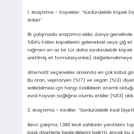
1.
Araştı
rma
– K
ö
pekler:
“
Sürdürülebilir K
ö
pek Di
Anket”
İlk çalışmada
araştırma ekibi, dünya genelinde 
%84
’ü
hâ
len k
ö
peklerini geleneksel veya çiğ et
rağmen en az bir tür daha sürdürülebilir k
ö
pek
üretilmiş et formülasyonları) değerlendirmeye açı
Alternatif se
çenekler arası
nda en
çok kabul g
ö
Bu oran, vejetaryen (
%17
) ve vegan (%13) diyet
edilebilmesi için hangi
ö
zelliklerin
ö
nemli olduğu 
evcil hayvan sağlığına olumlu etkiler (%83) aldı.
2.
Araştı
rma
– Kediler:
“
Sürdürülebilir Kedi Diyet
İkinci çalışma
, 1.380 kedi sahibinin yanıtlarını to
bazlı diyetlerle beslediklerini belirtti. Ancak bu