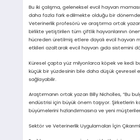
Bu iki çalışma, geleneksel evcil hayvan maması
daha fazla fark edilmekte olduğu bir d
ö
nemde 
Veterinerlik
profes
ö
rü
ve araştırma ortak yaza
birlikte yetiştirilen tüm çiftlik hayvanlarının
ö
nem
hü
creden
üretilmiş etlere dayalı evcil hayvan m
etkileri azaltarak evcil hayvan gıda sistemini d
Küresel çapta yüz milyonlarca k
ö
pek ve kedi b
küçük bir yüzdesinin bile daha düşük çevresel 
sağlayabilir.
Araştırmanın ortak yazarı
Billy
Nicholles
,
“
Bu bul
endüstrisi için büyük
ö
nem taşıyor. Şirketlerin 
büyümelerini hızlandı
rmas
ına
ve yeni müşteriler
Sekt
ö
r ve Veterinerlik Uygulamaları İçin Çıkarım