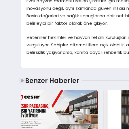
Evcil hayvan maması ü
reten
şirketler için mesa
inovasyonu değil, aynı zamanda
gü
ven in
şası
m
Besin değerleri ve sağlık sonuçlarına dair net bi
belirleyici bir
fakt
ö
r olarak
ö
ne çıkıyor.
Veteriner hekimler ve hayvan refahı kuruluşları içi
vurguluyor. Sahipler alternatiflere açık olabilir
belirsizlik yaşıyorlarsa, kanıta dayalı rehberlik b
Benzer Haberler