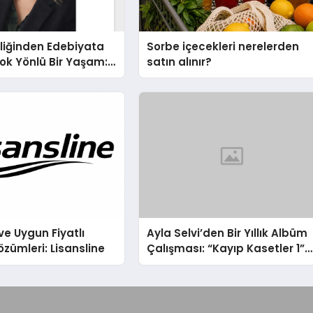
liğinden Edebiyata
Sorbe içecekleri nerelerden
ok Yönlü Bir Yaşam:
satın alınır?
hin Yaman
ve Uygun Fiyatlı
Ayla Selvi’den Bir Yıllık Albüm
özümleri: Lisansline
Çalışması: “Kayıp Kasetler 1”
31 Temmuz’da Çıktı