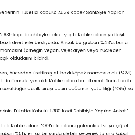
yetlerinin Tüketici Kabulü: 2.639 K
ö
pek Sahibiyle Yapılan
2.639 k
ö
pek sahibiyle anket yaptı. Katılımcıların yaklaşık
 bazlı diyetlerle besliyordu. Ancak bu grubun
%43
’ü, buna
 mamasını (
ö
rneğin
vegan, vejetaryen veya
hü
creden
k olduklarını bildirdi.
ren, h
ü
creden
üretilmiş et bazlı k
ö
pek maması oldu (%24).
lerin
ö
nünde yer aldı. Katılımcılara bu alternatiflerin tercih
sorulduğunda, ilk sırayı besin değerinin yeterliliği (
%85
) ve
lerinin Tüketici Kabulü: 1.380 Kedi Sahibiyle Yapılan Anket”
pladı. Katılımcıların
%89
’
u, kedilerini geleneksel veya çiğ et
 grubun
%51
’
i, en az bir sürdürülebilir seçenek türünü kabul