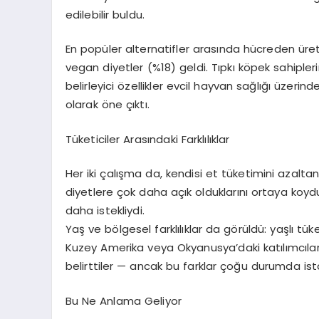
edilebilir buldu.
En pop
üler
alternatifler arasında
hü
creden
üret
vegan diyetler (%18) geldi. Tıpkı k
ö
pek sahipleri
belirleyici
ö
zellikler
evcil hayvan sağlığı üzerindek
olarak
ö
ne çıktı.
Tüketiciler Arasındaki Farklılıklar
Her iki çalışma
da,
kendisi et tüketimini azaltan 
diyetlere çok daha açık olduklarını ortaya koyd
daha istekliydi.
Yaş ve b
ö
lgesel
farklılıklar da g
ö
rüldü
: yaşlı tüke
Kuzey Amerika veya Okyanusya
’
daki
katılımcıla
belirttiler
—
ancak bu farklar çoğu durumda istat
Bu Ne Anlama Geliyor