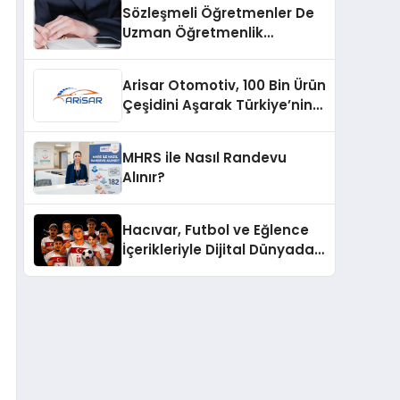
Sözleşmeli Öğretmenler De
Uzman Öğretmenlik
Tazminatı
Arisar Otomotiv, 100 Bin Ürün
Çeşidini Aşarak Türkiye’nin
Geniş Ürün Yelpazesine
Sahip Oto Yedek Parça
MHRS ile Nasıl Randevu
Platformlarından Biri Oldu
Alınır?
Hacıvar, Futbol ve Eğlence
İçerikleriyle Dijital Dünyada
Yeni Bir Soluk Getiriyor