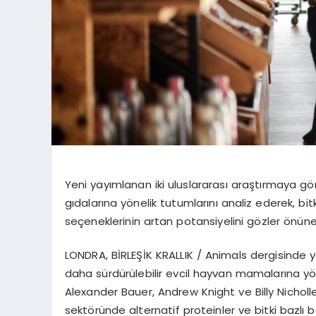
Yeni yayımlanan iki uluslararası araştırmaya g
ö
gıdalarına
y
ö
nelik
tutumlarını analiz ederek, bit
seçeneklerinin artan potansiyelini g
ö
zler
ö
nüne
LONDRA, B
İ
RLE
Şİ
K KRALLIK /
Animals
dergisinde y
daha sürdürülebilir evcil hayvan mamalarına y
Alexander Bauer, Andrew Knight ve Billy
Nicholl
sekt
ö
ründe
alternatif proteinler ve bitki bazl