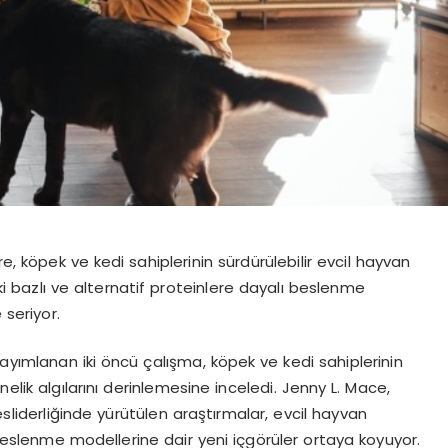
re, k
ö
pek ve kedi sahiplerinin sürdürülebilir evcil hayvan
ki bazlı ve alternatif proteinlere dayalı beslenme
 seriyor.
ayımlanan iki
ö
ncü
çalışma, k
ö
pek ve kedi sahiplerinin
ö
nelik
algılarını derinlemesine inceledi. Jenny L.
Mace
,
es
liderliğinde yürütülen araştırmalar, evcil hayvan
ı beslenme modellerine dair yeni
içg
ö
rüler
ortaya koyuyor.