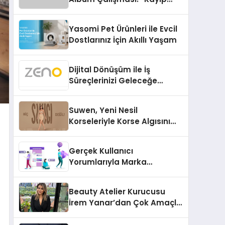
Kasetler 1” 31 Temmuz’da
Çıktı
Yasomi Pet Ürünleri ile Evcil
Dostlarınız İçin Akıllı Yaşam
Dijital Dönüşüm ile İş
Süreçlerinizi Geleceğe
Hazırlayın
Suwen, Yeni Nesil
Korseleriyle Korse Algısını
Değiştiriyor
Gerçek Kullanıcı
Yorumlarıyla Marka
Güvenilirliğini Artırın
Beauty Atelier Kurucusu
İrem Yanar’dan Çok Amaçlı
Yeni Kozmetik Ürünü