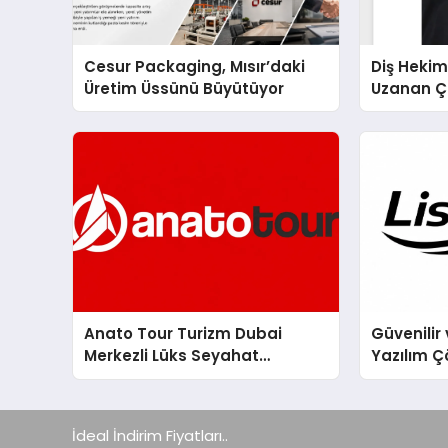
Cesur Packaging, Mısır’daki
Diş Hekim
Üretim Üssünü Büyütüyor
Uzanan Ç
Yeşim Şa
Anato Tour Turizm Dubai
Güvenilir 
Merkezli Lüks Seyahat
Yazılım Ç
Hizmetleriyle Küresel
Turizmde Öne Çıkıyor
İdeal İndirim Fiyatları..