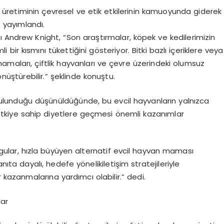
 üretiminin çevresel ve etik etkilerinin kamuoyunda giderek
yayımlandı.
rı
Andrew Knight,
“
Son araştırmalar, k
ö
pek ve kedilerimizin
li bir kısmını tükettiğini g
ö
steriyor
. Bitki bazlı içeriklere veya
amaları, çiftlik hayvanları
ve
çevre üzerindeki olumsuz
ö
nüştürebilir
.” şeklinde konuştu.
ulunduğu düşünüldüğünde, bu evcil hayvanların yalnızca
etkiye sahip diyetlere geçmesi
önemli kazanımlar
gular, hızla büyüyen alternatif evcil hayvan maması
kanıta dayalı, hedefe y
ö
nelik
iletişim stratejileriyle
 kazanmalarına yardımcı olabilir.” dedi.
lar