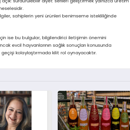
j açı
k: s
ürdürülebilir
diyet serileri geliştirmek yalnızca üretim
eselesidir.
lgiler, sahiplerin yeni ürünleri benimseme istekliliğinde
n ise bu bulgular, bilgilendirici iletişimin
ö
nemini
, ancak evcil hayvanlarının sağlık sonuçları konusunda
u geçişi kolaylaştırmada kilit rol oynayacaktır.