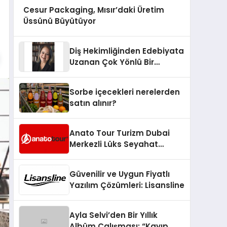
Cesur Packaging, Mısır’daki Üretim
Üssünü Büyütüyor
Diş Hekimliğinden Edebiyata
Uzanan Çok Yönlü Bir
Yaşam: Yeşim Şahin Yaman
Sorbe içecekleri nerelerden
satın alınır?
Anato Tour Turizm Dubai
Merkezli Lüks Seyahat
Hizmetleriyle Küresel
Turizmde Öne Çıkıyor
Güvenilir ve Uygun Fiyatlı
Yazılım Çözümleri: Lisansline
Ayla Selvi’den Bir Yıllık
Albüm Çalışması: “Kayıp