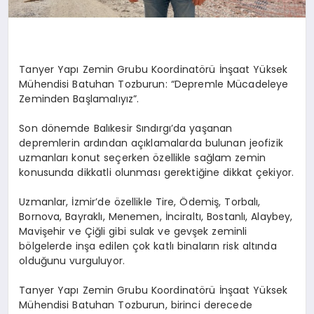
Tanyer
Yapı Zemin Grubu
Koordinatöru
̈ İnşaat Yüksek
Mühendisi Batuhan
Tozburun
:
“Depremle Mücadeleye
Zeminden Başlamalıyız”.
Son dönemde Balıkesir Sındırgı’da yaşanan
depremlerin ardından açıklamalarda bulunan jeofizik
uzmanları konut seçerken özellikle sağlam zemin
konusunda dikkatli olunması gerektiğine dikkat çekiyor.
Uzmanlar, İzmir’de özellikle Tire, Ödemiş, Torbalı,
Bornova, Bayraklı, Menemen, İnciraltı, Bostanlı, Alaybey,
Mavişehir ve Çiğli gibi sulak ve gevşek zeminli
bölgelerde inşa edilen çok katlı binaların risk altında
olduğunu vurguluyor.
Tanyer Yapı Zemin Grubu Koordinatörü İnşaat Yüksek
Mühendisi Batuhan Tozburun, birinci derecede