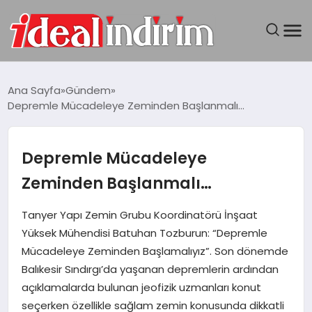
ANASAYFA
Ana Sayfa
Gündem
Depremle Mücadeleye Zeminden Başlanmalı…
BILGISAYAR
DÜNYA
Depremle Mücadeleye
Zeminden Başlanmalı…
SEYAHAT
Tanyer Yapı Zemin Grubu Koordinatörü İnşaat
TEKNOLOJI
Yüksek Mühendisi Batuhan Tozburun: “Depremle
Mücadeleye Zeminden Başlamalıyız”. Son dönemde
YAŞAM
Balıkesir Sındırgı’da yaşanan depremlerin ardından
açıklamalarda bulunan jeofizik uzmanları konut
seçerken özellikle sağlam zemin konusunda dikkatli