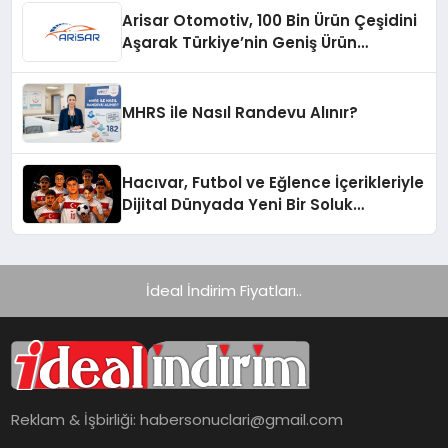
Arisar Otomotiv, 100 Bin Ürün Çeşidini
Aşarak Türkiye’nin Geniş Ürün
Yelpazesine Sahip Oto Yedek Parça
Platformlarından Biri Oldu
MHRS ile Nasıl Randevu Alınır?
Hacıvar, Futbol ve Eğlence İçerikleriyle
Dijital Dünyada Yeni Bir Soluk
Getiriyor
İdeal İndirim Fiyatları..
Reklam & İşbirliği:
habersonuclari@gmail.com