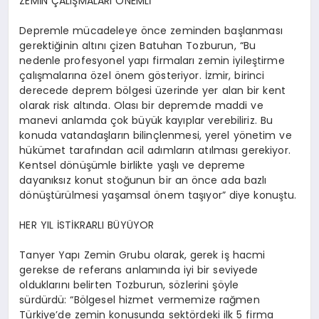
ZEMİN ÇALIŞMALARI ÖNEMLİ
Depremle mücadeleye önce zeminden başlanması
gerektiğinin altını çizen Batuhan Tozburun, “Bu
nedenle profesyonel yapı firmaları zemin iyileştirme
çalışmalarına özel önem gösteriyor. İzmir, birinci
derecede deprem bölgesi üzerinde yer alan bir kent
olarak risk altında. Olası bir depremde maddi ve
manevi anlamda çok büyük kayıplar verebiliriz. Bu
konuda vatandaşların bilinçlenmesi, yerel yönetim ve
hükümet tarafından acil adımların atılması gerekiyor.
Kentsel dönüşümle birlikte yaşlı ve depreme
dayanıksız konut stoğunun bir an önce ada bazlı
dönüştürülmesi yaşamsal önem taşıyor”
diye konuştu.
HER YIL İSTİKRARLI BÜYÜYOR
Tanyer Yapı Zemin Grubu olarak, gerek iş hacmi
gerekse de referans anlamında iyi bir seviyede
olduklarını belirten Tozburun, sözlerini şöyle
sürdürdü: “Bölgesel hizmet vermemize rağmen
Türkiye’de zemin konusunda sektördeki ilk 5 firma