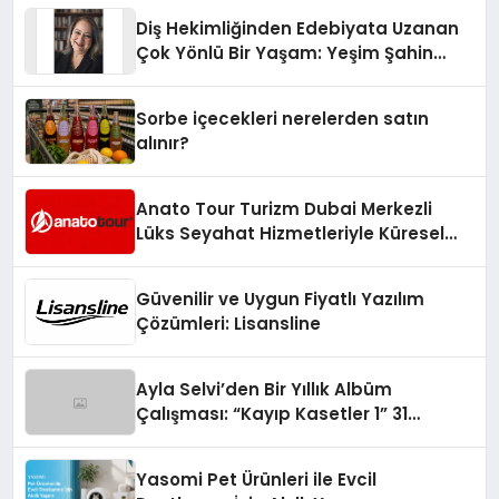
Diş Hekimliğinden Edebiyata Uzanan
Çok Yönlü Bir Yaşam: Yeşim Şahin
Yaman
Sorbe içecekleri nerelerden satın
alınır?
Anato Tour Turizm Dubai Merkezli
Lüks Seyahat Hizmetleriyle Küresel
Turizmde Öne Çıkıyor
Güvenilir ve Uygun Fiyatlı Yazılım
Çözümleri: Lisansline
Ayla Selvi’den Bir Yıllık Albüm
Çalışması: “Kayıp Kasetler 1” 31
Temmuz’da Çıktı
Yasomi Pet Ürünleri ile Evcil