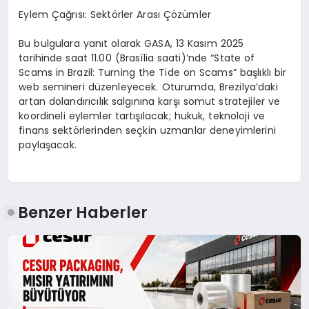
Eylem Çağrısı
: Sekt
ö
rler Arası Çözümler
Bu bulgulara yanıt olarak GASA, 13 Kasım 2025
tarihinde saat 11.00 (Brasília saati)
’
nde
“
State of
Scams in Brazil: Turning the Tide on Scams
” başlıklı bir
web semineri
düzenleyecek. Oturumda, Brezilya
’
daki
artan dolandırıcılık salgınına karşı somut stratejiler ve
koordineli eylemler tartışılacak; hukuk, teknoloji ve
finans sekt
ö
rlerinden seçkin uzmanlar deneyimlerini
paylaşacak.
Benzer Haberler