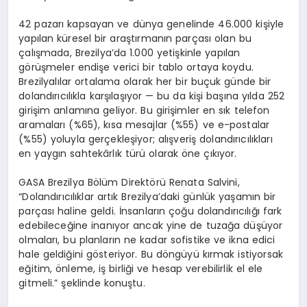
42 pazarı kapsayan ve dünya genelinde 46.000 kişiyle
yapılan küresel bir araştırmanı
n par
çası olan bu
çalışmada, Brezilya
’
da 1.000 yetişkinle yapılan
g
ö
rüşmeler endişe verici bir tablo ortaya koydu.
Brezilyalılar ortalama olarak her bir buçuk günde bir
dolandırıcılıkla karşılaşıyor
—
bu da kişi başına yılda 252
girişim anlamına geliyor. Bu girişimler en sık telefon
aramaları (
%65
), kısa mesajlar (%55) ve e-postalar
(%55) yoluyla gerçekleşiyor; alışveriş dolandırıcılıkları
en yaygın sahtekârlık türü olarak
ö
ne çıkıyor.
GASA Brezilya B
ö
lü
m Direkt
ö
rü
Renata Salvini,
“
Dolandırıcılıklar artık Brezilya
’
daki günlük yaşamın bir
parçası haline geldi. İnsanların çoğu dolandırıcılığı fark
edebileceğine inanıyor ancak yine de tuzağ
a d
üşüyor
olmaları, bu planların ne kadar sofistike ve ikna edici
hale geldiğini g
ö
steriyor. Bu d
ö
ngüyü kırmak istiyorsak
eğitim,
ö
nleme, iş birliği ve hesap verebilirlik el ele
gitmeli.” şeklinde konuştu.