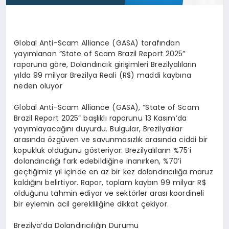
Global Anti-Scam Alliance (GASA) tarafından
yayımlanan
“
State of Scam Brazil Report 2025
”
raporuna göre, Dolandırıcık girişimleri Brezilyalıların
yılda 99 milyar Brezilya Reali (R$) maddi kaybına
neden oluyor
Global Anti-Scam Alliance (GASA),
“
State of Scam
Brazil Report 2025
” başlıklı raporunu 13 Kasım
’
da
yayımlayacağını duyurdu. Bulgular, Brezilyalılar
arasında
ö
zgüven ve savunmasızlık arasında ciddi bir
kopukluk olduğunu g
ö
steriyor: Brezilyalıların
%75
’
i
dolandırıcılığı fark edebildiğine inanırken, %70
’
i
geçtiğimiz yıl içinde en az bir kez dolandırıcılığa maruz
kaldığını belirtiyor. Rapor, toplam kaybın 99 milyar R$
olduğunu tahmin ediyor ve sekt
ö
rler arası koordineli
bir eylemin acil gerekliliğine dikkat çekiyor.
Brezilya
’
da Dolandırıcılığın Durumu