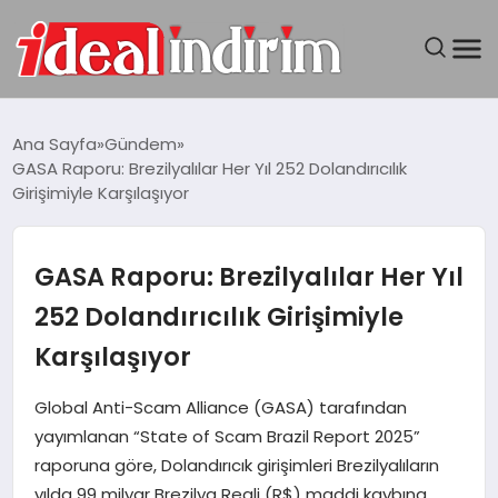
ANASAYFA
Ana Sayfa
Gündem
GASA Raporu: Brezilyalılar Her Yıl 252 Dolandırıcılık
BILGISAYAR
Girişimiyle Karşılaşıyor
DÜNYA
GASA Raporu: Brezilyalılar Her Yıl
SEYAHAT
252 Dolandırıcılık Girişimiyle
Karşılaşıyor
TEKNOLOJI
Global Anti-Scam Alliance (GASA) tarafından
YAŞAM
yayımlanan “State of Scam Brazil Report 2025”
raporuna göre, Dolandırıcık girişimleri Brezilyalıların
yılda 99 milyar Brezilya Reali (R$) maddi kaybına