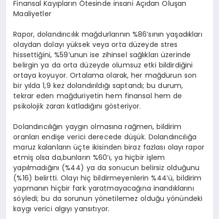
Finansal Kayıpların Ötesinde insani Açıdan Oluşan
Maaliyetler
Rapor, dolandırıcılık mağdurlarının
%86
’
sının yaşadıkları
olaydan dolayı yüksek veya orta düzeyde stres
hissettiğini, %59
’
unun ise zihinsel sağlıkları üzerinde
belirgin ya da orta düzeyde olumsuz etki bildirdiğini
ortaya koyuyor. Ortalama olarak, her mağdurun son
bir yılda 1,9 kez dolandırıldığı saptandı; bu durum,
tekrar eden mağduriyetin hem finansal hem de
psikolojik zararı katladığını g
ö
steriyor.
Dolandırıcılığın yaygın olmasına rağmen, bildirim
oranları endişe verici derecede düşük. Dolandırıcılığa
maruz kalanların üçte ikisinden biraz fazlası olayı rapor
etmiş olsa
da,
bunların %60’ı
, ya hi
çbir işlem
yapılmadığını (%44) ya da sonucun belirsiz olduğunu
(%16) belirtti. Olayı hiç bildirmeyenlerin
%44
’ü, bildirim
yapmanın hiçbir fark yaratmayacağına inandıklarını
s
ö
yledi; bu da sorunun y
ö
netilemez olduğu y
ö
nündeki
kaygı verici algıyı yansıtıyor.