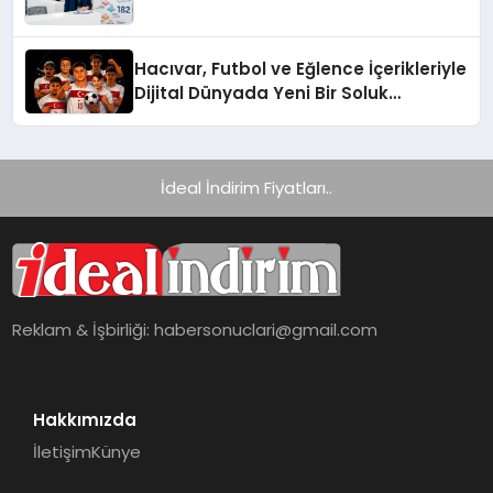
Hacıvar, Futbol ve Eğlence İçerikleriyle
Dijital Dünyada Yeni Bir Soluk
Getiriyor
İdeal İndirim Fiyatları..
Reklam & İşbirliği:
habersonuclari@gmail.com
Hakkımızda
İletişim
Künye