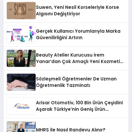
Suwen, Yeni Nesil Korseleriyle Korse
Algısını Değiştiriyor
Gerçek Kullanıcı Yorumlarıyla Marka
Güvenilirliğini Artırın
Beauty Atelier Kurucusu İrem
Yanar’dan Çok Amaçlı Yeni Kozmetik
Ürünü
Sözleşmeli Öğretmenler De Uzman
Öğretmenlik Tazminatı
Arisar Otomotiv, 100 Bin Ürün Çeşidini
Aşarak Türkiye’nin Geniş Ürün
Yelpazesine Sahip Oto Yedek Parça
Platformlarından Biri Oldu
MHRS ile Nasıl Randevu Alınır?