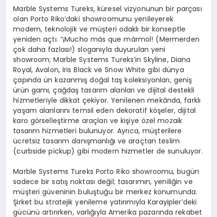
Marble Systems Tureks, küresel vizyonunun bir parçası
olan Porto Riko’daki showroomunu yenileyerek
modern, teknolojik ve müşteri odaklı bir konseptle
yeniden açtı. “¡Mucho más que mármol! (Mermerden
çok daha fazlası!) sloganıyla duyurulan yeni
showroom; Marble Systems Tureks’in Skyline, Diana
Royal, Avalon, Iris Black ve Snow White gibi dünya
çapında ün kazanmış doğal taş koleksiyonları, geniş
ürün gamı, çağdaş tasarım alanları ve dijital destekli
hizmetleriyle dikkat çekiyor. Yenilenen mekânda, farklı
yaşam alanlarını temsil eden dekoratif köşeler, dijital
karo görselleştirme araçları ve kişiye özel mozaik
tasarım hizmetleri bulunuyor. Ayrıca, müşterilere
ücretsiz tasarım danışmanlığı ve araçtan teslim
(curbside pickup) gibi modern hizmetler de sunuluyor.
Marble Systems Tureks Porto Riko showroomu, bugün
sadece bir satış noktası değil; tasarımın, yeniliğin ve
müşteri güveninin buluştuğu bir merkez konumunda.
Şirket bu stratejik yenileme yatırımıyla Karayipler’deki
gücünü artırırken, varlığıyla Amerika pazarında rekabet