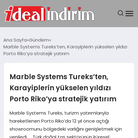
ANASAYFA
Ana Sayfa
Gündem
Marble Systems Tureks’ten, Karayiplerin yükselen yıldızı
BILGISAYAR
Porto Riko’ya stratejik yatırım
DÜNYA
Marble Systems Tureks’ten,
SEYAHAT
Karayiplerin yükselen yıldızı
Porto Riko’ya stratejik yatırım
TEKNOLOJI
Marble Systems Tureks, turizm yatırımlarıyla
YAŞAM
hareketlenen Porto Riko’da 12 yıl önce açtığı
showroomunu bölgedeki varlığını genişletmek için
yeniledi. Türk doğal taş sektörünün küresel