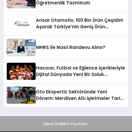
Öğretmenlik Tazminatı
Arisar Otomotiv, 100 Bin Ürün Çeşidini
Aşarak Türkiye’nin Geniş Ürün
Yelpazesine Sahip Oto Yedek Parça
Platformlarından Biri Oldu
MHRS ile Nasıl Randevu Alınır?
Hacıvar, Futbol ve Eğlence İçerikleriyle
Dijital Dünyada Yeni Bir Soluk
Getiriyor
Oto Ekspertiz Sektöründe Yeni
Dönem: Merdiven Altı İşletmeler Tarih
Oluyor
İdeal İndirim Fiyatları..