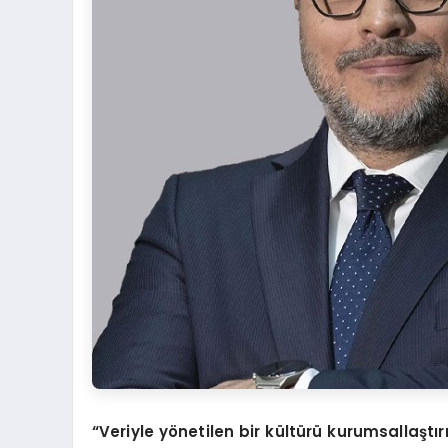
“Veriyle y
ö
netilen bir kültürü kurumsallaş