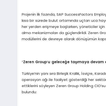
Projenin ilk fazında, SAP SuccessFactors Emplo
kısa bir sürede bulut ortamında uçtan uca hayat
her yerden erişmeye başlarken, yöneticiler için
alma mekanizmaları da güçlendirildi. Zeren Grou
modüllerini de devreye alarak dönüşümün kapsa
“
Zeren Group
’
u geleceğe taşımaya devam e
Türkiye’nin yanı sıra Birleşik Krallık, İsviçre, Ka
operasyon ağı ile faaliyet gösterdiği her sektö
ettiklerini söyleyen Zeren Group Holding CIO’s
bulundu: