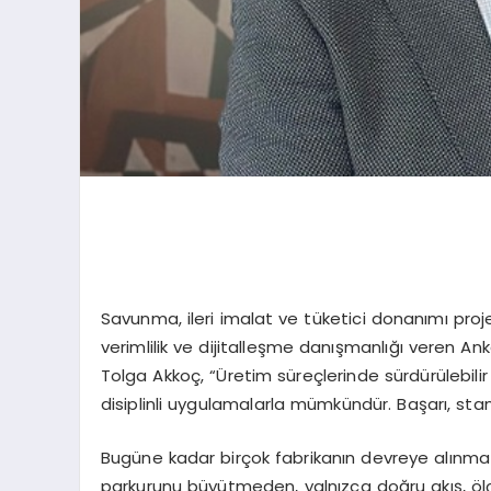
Savunma, ileri imalat ve tüketici donanımı proj
verimlilik ve dijitalleşme danışmanlığı veren A
Tolga Akkoç, “Üretim süreçlerinde sürdürülebilir v
disiplinli uygulamalarla mümkündür. Başarı, sta
Bugüne kadar birçok fabrikanın devreye alınma 
parkurunu büyütmeden, yalnızca doğru akış, öl