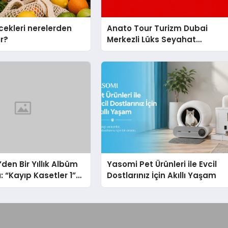
cekleri nerelerden
Anato Tour Turizm Dubai
ır?
Merkezli Lüks Seyahat
Hizmetleriyle Küresel
Turizmde Öne Çıkıyor
’den Bir Yıllık Albüm
Yasomi Pet Ürünleri ile Evcil
: “Kayıp Kasetler 1”
Dostlarınız İçin Akıllı Yaşam
z’da Çıktı