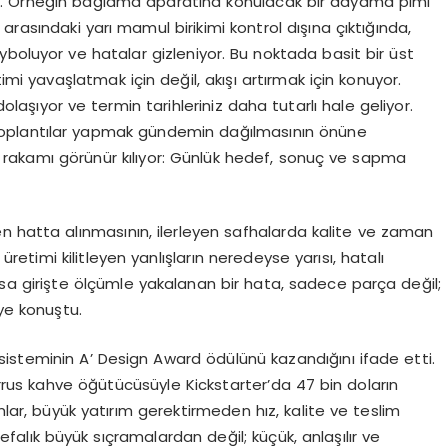
n. Örneğin bağlama aparatına konulacak bir dayama pimi
r arasındaki yarı mamul birikimi kontrol dışına çıktığında,
boluyor ve hatalar gizleniyor. Bu noktada basit bir üst
timi yavaşlatmak için değil, akışı artırmak için konuyor.
şıyor ve termin tarihleriniz daha tutarlı hale geliyor.
a toplantılar yapmak gündemin dağılmasının önüne
 rakamı görünür kılıyor: Günlük hedef, sonuç ve sapma
n hatta alınmasının, ilerleyen safhalarda kalite ve zaman
timi kilitleyen yanlışların neredeyse yarısı, hatalı
a girişte ölçümle yakalanan bir hata, sadece parça değil;
iye konuştu.
an sisteminin A’ Design Award ödülünü kazandığını ifade etti.
rus kahve öğütücüsüyle Kickstarter’da 47 bin doların
ımlar, büyük yatırım gerektirmeden hız, kalite ve teslim
bir defalık büyük sıçramalardan değil; küçük, anlaşılır ve