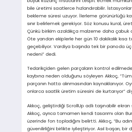
büyük kazanç fırsatlarını tespit etmek mümkü
bile üretimi saatlerce hızlandırabilir. İstasyonla
bekleme süresi uzuyor. İlerleme görünürlüğü kay
sınır belirlemek gerekiyor. Söz konusu kural, üre
Çünkü birikim azaldıkça malzeme daha çabuk dola
Öte yandan ekiplerle her gün 10 dakikalık kıs
geçebiliyor. Vardiya başında tek bir panoda üç
nedeni” dedi.
Tedarikçiden gelen parçaların kontrol edilmede
kaybına neden olduğunu söyleyen Akkoç, “Tüm üre
parçanın hatta alınmasından kaynaklanıyor. Oys
onlarca saatlik üretim süresini de kurtarıyor” d
Akkoç, geliştirdiği ScrollUp adlı taşınabilir ekr
Akkoç, ayrıca tamamen kendi tasarımı olan Bur
üzerinde fon topladığını belirtti. Akkoç, “Bu ad
güvenilirliğini birlikte iyileştiriyor. Asıl başarı, 