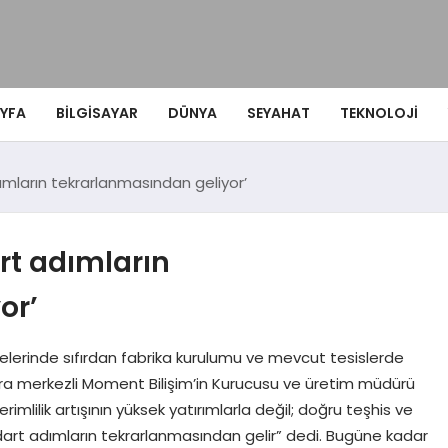
YFA
BILGISAYAR
DÜNYA
SEYAHAT
TEKNOLOJI
ımların tekrarlanmasından geliyor’
rt adımların
or’
elerinde sıfırdan fabrika kurulumu ve mevcut tesislerde
kara merkezli Moment Bilişim’in Kurucusu ve üretim müdürü
rimlilik artışının yüksek yatırımlarla değil; doğru teşhis ve
dart adımların tekrarlanmasından gelir” dedi. Bugüne kadar