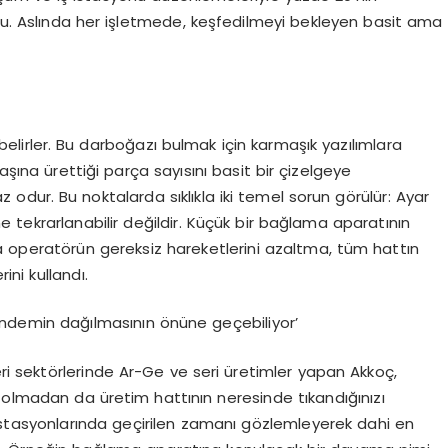
ldu. Aslında her işletmede, keşfedilmeyi bekleyen basit ama
belirler. Bu darboğazı bulmak için karmaşık yazılımlara
ına ürettiği parça sayısını basit bir çizelgeye
odur. Bu noktalarda sıklıkla iki temel sorun görülür: Ayar
 tekrarlanabilir değildir. Küçük bir bağlama aparatının
a operatörün gereksiz hareketlerini azaltma, tüm hattın
ini kullandı.
gündemin dağılmasının önüne geçebiliyor’
eri sektörlerinde Ar-Ge ve seri üretimler yapan Akkoç,
 olmadan da üretim hattının neresinde tıkandığınızı
istasyonlarında geçirilen zamanı gözlemleyerek dahi en