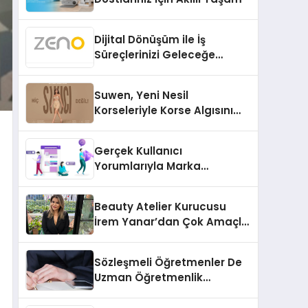
Dijital Dönüşüm ile İş
Süreçlerinizi Geleceğe
Hazırlayın
Suwen, Yeni Nesil
Korseleriyle Korse Algısını
Değiştiriyor
Gerçek Kullanıcı
Yorumlarıyla Marka
Güvenilirliğini Artırın
Beauty Atelier Kurucusu
İrem Yanar’dan Çok Amaçlı
Yeni Kozmetik Ürünü
Sözleşmeli Öğretmenler De
Uzman Öğretmenlik
Tazminatı