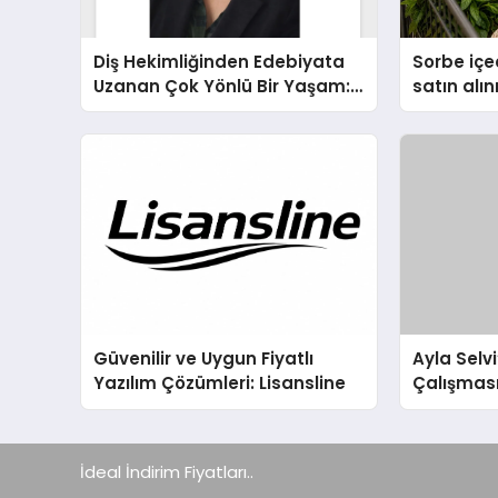
Diş Hekimliğinden Edebiyata
Sorbe içe
Uzanan Çok Yönlü Bir Yaşam:
satın alın
Yeşim Şahin Yaman
Güvenilir ve Uygun Fiyatlı
Ayla Selvi
Yazılım Çözümleri: Lisansline
Çalışması
31 Temmu
İdeal İndirim Fiyatları..