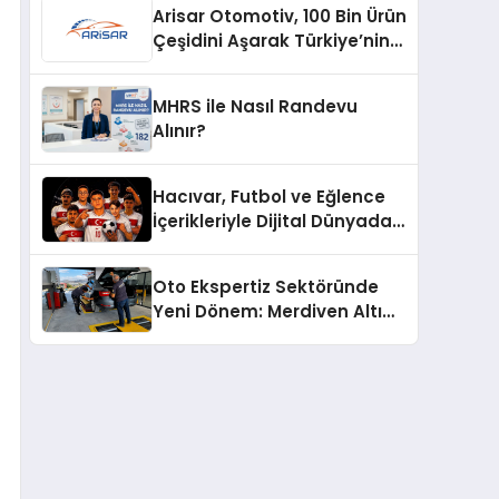
Arisar Otomotiv, 100 Bin Ürün
Çeşidini Aşarak Türkiye’nin
Geniş Ürün Yelpazesine
Sahip Oto Yedek Parça
MHRS ile Nasıl Randevu
Platformlarından Biri Oldu
Alınır?
Hacıvar, Futbol ve Eğlence
İçerikleriyle Dijital Dünyada
Yeni Bir Soluk Getiriyor
Oto Ekspertiz Sektöründe
Yeni Dönem: Merdiven Altı
İşletmeler Tarih Oluyor