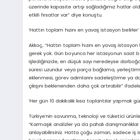
üzerinde kapasite artışı sağladığımız hatlar o
etkili fırsatlar var” diye konuştu.
‘Hattın toplam hızını en yavaş istasyon belirler’
Akkoç, “Hattın toplam hızını en yavaş istasyon 
gerek yok. Gün boyunca her istasyonun saat baş
işlediğinizde, en düşük sayı neredeyse darboğaz 
süresi uzundur veya parça bağlama, yerleştirme
eklenmesi, görev adımlarını sadeleştirme ya d
çıkışını beklenenden daha çok artırabilir” ifadeler
‘Her gün 10 dakikalık kısa toplantılar yapmak 
Türkiye’nin savunma, teknoloji ve tüketici ürünl
“Karmaşık analizler ya da pahalı danışmanlıklar
anlayabilirsiniz. Hatta çoğu zaman, sadece iş 