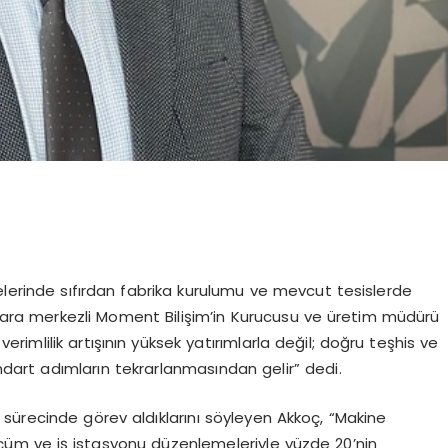
elerinde sıfırdan fabrika kurulumu ve mevcut tesislerde
nkara merkezli Moment Bilişim’in Kurucusu ve üretim müdürü
erimlilik artışının yüksek yatırımlarla değil; doğru teşhis ve
ndart adımların tekrarlanmasından gelir” dedi.
sürecinde görev aldıklarını söyleyen Akkoç, “Makine
çüm ve iş istasyonu düzenlemeleriyle yüzde 20’nin