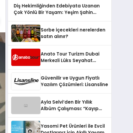
Diş Hekimliğinden Edebiyata Uzanan
Çok Yönlü Bir Yaşam: Yeşim Şahin
Yaman
Sorbe içecekleri nerelerden
satın alınır?
Anato Tour Turizm Dubai
Merkezli Lüks Seyahat
Hizmetleriyle Küresel
Turizmde Öne Çıkıyor
Güvenilir ve Uygun Fiyatlı
Yazılım Çözümleri: Lisansline
Ayla Selvi’den Bir Yıllık
Albüm Çalışması: “Kayıp
Kasetler 1” 31 Temmuz’da
Çıktı
Yasomi Pet Ürünleri ile Evcil
Dostlarınız İçin Akıllı Yaşam