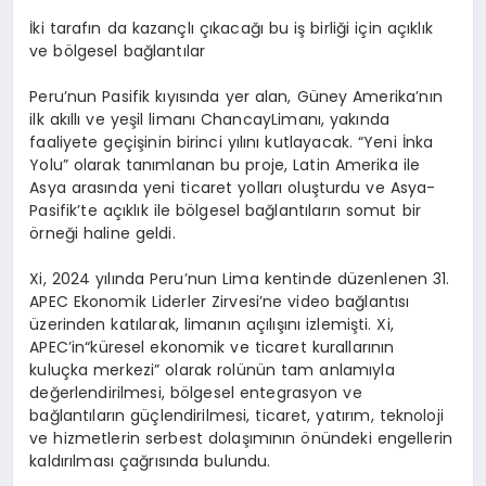
İki tarafın da kazançlı çıkacağı bu iş birliği için açıklık
ve bölgesel bağlantılar
Peru’nun Pasifik kıyısında yer alan, Güney Amerika’nın
ilk akıllı ve yeşil limanı ChancayLimanı, yakında
faaliyete geçişinin birinci yılını kutlayacak. “Yeni İnka
Yolu” olarak tanımlanan bu proje, Latin Amerika ile
Asya arasında yeni ticaret yolları oluşturdu ve Asya-
Pasifik’te açıklık ile bölgesel bağlantıların somut bir
örneği haline geldi.
Xi, 2024 yılında Peru’nun Lima kentinde düzenlenen 31.
APEC Ekonomik Liderler Zirvesi’ne video bağlantısı
üzerinden katılarak, limanın açılışını izlemişti. Xi,
APEC’in“küresel ekonomik ve ticaret kurallarının
kuluçka merkezi” olarak rolünün tam anlamıyla
değerlendirilmesi, bölgesel entegrasyon ve
bağlantıların güçlendirilmesi, ticaret, yatırım, teknoloji
ve hizmetlerin serbest dolaşımının önündeki engellerin
kaldırılması çağrısında bulundu.