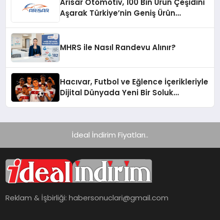
Arisar Otomotiv, 100 Bin Ürün Çeşidini
Aşarak Türkiye’nin Geniş Ürün
Yelpazesine Sahip Oto Yedek Parça
Platformlarından Biri Oldu
MHRS ile Nasıl Randevu Alınır?
Hacıvar, Futbol ve Eğlence İçerikleriyle
Dijital Dünyada Yeni Bir Soluk
Getiriyor
İdeal İndirim Fiyatları..
Reklam & İşbirliği:
habersonuclari@gmail.com