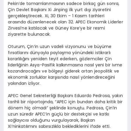
Pekin’de tamamlanmasının sadece birkaç gün sonra,
Çin Devlet Başkanı Xi Jinping ilk yurt dışı ziyaretini
gerçekleştirecek. Xi, 30 Ekim – 1 Kasım tarihleri
arasında düzenlenecek olan 32. APEC Ekonomik Liderler
Zirvesi’ne katılacak ve Güney Kore’ye bir resmi
ziyarette bulunacak.
Oturum, Çin’in uzun vadeli vizyonunu ve büyüme
fırsatlarını dünyayla paylaşma yönündeki istikrarlı
kararlılığını yeniden teyit ederken, gözlemciler Çin
liderliğinin Asya-Pasifik kalkınmasına nasıl yeni bir ivme
kazandıracağını ve bölgeyi giderek artan jeopolitik ve
ekonomik zorluklar karşısında nasıl yönlendireceğini
yakından izliyor.
APEC Genel Sekreterliği Başkanı Eduardo Pedrosa, yakın
tarihli bir röportajında, “APEC için bundan daha kritik bir
dönem hiç olmadı” şeklinde konuştu. Pedrosa, Çin’in
uzun süredir APEC’in güçlü bir destekçisi ve katkı
sağlayıcısı olduğunu vurgulayarak, Başkan
Xi’ninkatılımını sabırsızlıkla beklediklerini ifade etti.