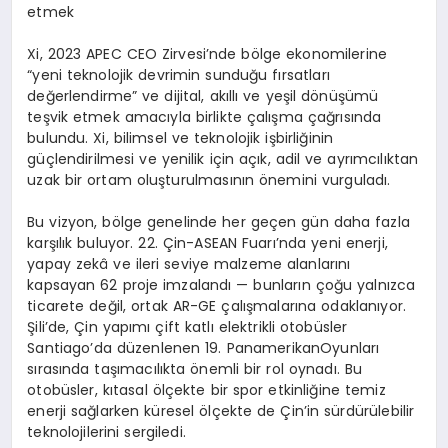
etmek
Xi, 2023 APEC CEO Zirvesi’nde bölge ekonomilerine
“yeni teknolojik devrimin sunduğu fırsatları
değerlendirme” ve dijital, akıllı ve yeşil dönüşümü
teşvik etmek amacıyla birlikte çalışma çağrısında
bulundu. Xi, bilimsel ve teknolojik işbirliğinin
güçlendirilmesi ve yenilik için açık, adil ve ayrımcılıktan
uzak bir ortam oluşturulmasının önemini vurguladı.
Bu vizyon, bölge genelinde her geçen gün daha fazla
karşılık buluyor. 22. Çin-ASEAN Fuarı’nda yeni enerji,
yapay zekâ ve ileri seviye malzeme alanlarını
kapsayan 62 proje imzalandı — bunların çoğu yalnızca
ticarete değil, ortak AR-GE çalışmalarına odaklanıyor.
Şili’de, Çin yapımı çift katlı elektrikli otobüsler
Santiago’da düzenlenen 19. PanamerikanOyunları
sırasında taşımacılıkta önemli bir rol oynadı. Bu
otobüsler, kıtasal ölçekte bir spor etkinliğine temiz
enerji sağlarken küresel ölçekte de Çin’in sürdürülebilir
teknolojilerini sergiledi.