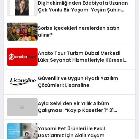
Diş Hekimliğinden Edebiyata Uzanan
Çok Yönlü Bir Yaşam: Yeşim Şahin
Yaman
Sorbe içecekleri nerelerden satın
alınır?
Anato Tour Turizm Dubai Merkezli
Lüks Seyahat Hizmetleriyle Küresel
Turizmde Öne Çıkıyor
Güvenilir ve Uygun Fiyatlı Yazılım
Çözümleri: Lisansline
Ayla Selvi’den Bir Yıllık Albüm
Çalışması: “Kayıp Kasetler 1” 31
Temmuz’da Çıktı
Yasomi Pet Ürünleri ile Evcil
Dostlarınız İçin Akıllı Yaşam