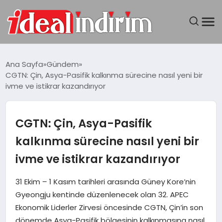
ANASAYFA
Ana Sayfa
Gündem
CGTN: Çin, Asya-Pasifik kalkınma sürecine nasıl yeni bir
BILGISAYAR
ivme ve istikrar kazandırıyor
DÜNYA
CGTN: Çin, Asya-Pasifik
SEYAHAT
kalkınma sürecine nasıl yeni bir
ivme ve istikrar kazandırıyor
TEKNOLOJI
31 Ekim – 1 Kasım tarihleri arasında Güney Kore’nin
YAŞAM
Gyeongju kentinde düzenlenecek olan 32. APEC
Ekonomik Liderler Zirvesi öncesinde CGTN, Çin’in son
dönemde Asya-Pasifik bölgesinin kalkınmasına nasıl