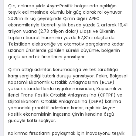
Çin, onlarca yıldır Asya-Pasifik bölgesinde açıklığın
teşvik edilmesinde olumlu bir güç olarak rol oynuyor.
2025’in ilk üç çeyreğinde Çin’in diğer APEC
ekonomileriyle ticareti yıllık bazda yüzde 2 artarak 19,41
trilyon yuana (2,73 trilyon dolar) ulaştı ve ülkenin
toplam ticaret hacminin yüzde 57,8’ini oluşturdu.
Tekstilden elektroniğe ve otomotiv parçalarına kadar
uzanan ürünlerde görülen sürekli büyüme, bölgenin
güçlü ve ortak fırsatlarını yansıtıyor.
Çin’in attığı adımlar, korumacılığa ve tek taraflılığa
karşı sergilediği tutarlı duruşu yansıtıyor. Pekin, Bölgesel
Kapsamlı Ekonomik Ortaklık Anlaşması’nın (RCEP)
yüksek standartlarda uygulanmasından, Kapsamlı ve
İlerici Trans-Pasifik Ortaklık Anlaşması’na (CPTPP) ve
Dijital Ekonomi Ortaklık Anlaşması’na (DEPA) katılma
yönündeki proaktif adımlara kadar, açık bir Asya-
Pasifik ekonomisinin inşasına Çin’in kendine özgü
gücüyle katkı sağlıyor.
Kalkınma fırsatlarını paylaşmak için inovasyonu teşvik