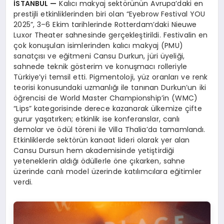
İSTANBUL
—
Kalıcı makyaj sektörünün Avrupa’daki en
prestijli etkinliklerinden biri olan “Eyebrow Festival YOU
2025”, 3–6 Ekim tarihlerinde Rotterdam’daki Nieuwe
Luxor Theater sahnesinde gerçekleştirildi. Festivalin en
çok konuşulan isimlerinden kalıcı makyaj (PMU)
sanatçısı ve eğitmeni Cansu Durkun, jüri üyeliği,
sahnede teknik gösterim ve konuşmacı rolleriyle
Türkiye’yi temsil etti. Pigmentoloji, yüz oranları ve renk
teorisi konusundaki uzmanlığı ile tanınan Durkun’un iki
öğrencisi de World Master Championship’in (WMC)
“Lips” kategorisinde derece kazanarak ülkemize çifte
gurur yaşatırken; etkinlik ise konferanslar, canlı
demolar ve ödül töreni ile Villa Thalia’da tamamlandı.
Etkinliklerde sektörün kanaat lideri olarak yer alan
Cansu Dursun hem akademisinde yetiştirdiği
yeteneklerin aldığı ödüllerle öne çıkarken, sahne
üzerinde canlı model üzerinde katılımcılara eğitimler
verdi.