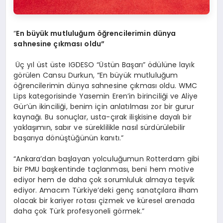
“
En b
üyük mutluluğ
um
öğrencilerimin dünya
sahnesine çıkması oldu”
Üç yıl üst üste IGDESO “Üstün Başarı” ödülüne layık
görülen Cansu Durkun, “En büyük mutluluğum
öğrencilerimin dünya sahnesine çıkması oldu. WMC
Lips kategorisinde Yasemin Eren’in birinciliği ve Aliye
Gür’ün ikinciliği, benim için anlatılması zor bir gurur
kaynağı. Bu sonuçlar, usta-çırak ilişkisine dayalı bir
yaklaşımın, sabır ve süreklilikle nasıl sürdürülebilir
başarıya dönüştüğünün kanıtı.”
“Ankara’dan başlayan yolculuğumun Rotterdam gibi
bir PMU başkentinde taçlanması, beni hem motive
ediyor hem de daha çok sorumluluk almaya teşvik
ediyor. Amacım Türkiye’deki genç sanatçılara ilham
olacak bir kariyer rotası çizmek ve küresel arenada
daha çok Türk profesyoneli görmek.”