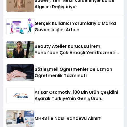
Suwen, Yeni Nesil Korseleriyle Korse
Algısını Değiştiriyor
Gerçek Kullanıcı Yorumlarıyla Marka
Güvenilirliğini Artırın
Beauty Atelier Kurucusu İrem
Yanar’dan Çok Amaçlı Yeni Kozmetik
Ürünü
Sözleşmeli Öğretmenler De Uzman
Öğretmenlik Tazminatı
Arisar Otomotiv, 100 Bin Ürün Çeşidini
Aşarak Türkiye’nin Geniş Ürün
Yelpazesine Sahip Oto Yedek Parça
Platformlarından Biri Oldu
MHRS ile Nasıl Randevu Alınır?