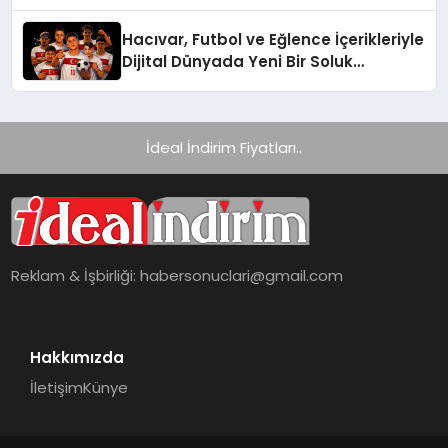
Hacıvar, Futbol ve Eğlence İçerikleriyle
Dijital Dünyada Yeni Bir Soluk
Getiriyor
İdeal İndirim Fiyatları..
Reklam & İşbirliği:
habersonuclari@gmail.com
Hakkımızda
İletişim
Künye