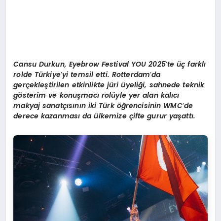
Cansu Durkun,
Eyebrow Festival YOU 2025
’
te üç farklı
r
olde T
ürkiye
’
yi temsil e
tti
.
Rotterdam
’
da
gerçekleştirilen etkinlikte jüri üyeliği, sahnede teknik
g
ö
sterim ve konuş
mac
ı rolüyle yer alan kalıcı
makyaj sanatçısının iki Türk öğrencisinin WMC
’
de
derece kazanması
da
ülkemize çifte gurur yaş
att
ı.