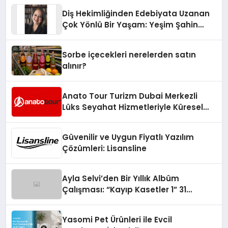
Diş Hekimliğinden Edebiyata Uzanan
Çok Yönlü Bir Yaşam: Yeşim Şahin
Yaman
Sorbe içecekleri nerelerden satın
alınır?
Anato Tour Turizm Dubai Merkezli
Lüks Seyahat Hizmetleriyle Küresel
Turizmde Öne Çıkıyor
Güvenilir ve Uygun Fiyatlı Yazılım
Çözümleri: Lisansline
Ayla Selvi’den Bir Yıllık Albüm
Çalışması: “Kayıp Kasetler 1” 31
Temmuz’da Çıktı
Yasomi Pet Ürünleri ile Evcil