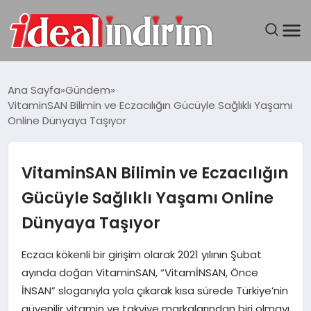
ANASAYFA
Ana Sayfa
Gündem
VitaminSAN Bilimin ve Eczacılığın Gücüyle Sağlıklı Yaşamı
BILGISAYAR
Online Dünyaya Taşıyor
DÜNYA
VitaminSAN Bilimin ve Eczacılığın
SEYAHAT
Gücüyle Sağlıklı Yaşamı Online
Dünyaya Taşıyor
TEKNOLOJI
Eczacı kökenli bir girişim olarak 2021 yılının Şubat
YAŞAM
ayında doğan VitaminSAN, “VitamİNSAN, Önce
İNSAN” sloganıyla yola çıkarak kısa sürede Türkiye’nin
güvenilir vitamin ve takviye markalarından biri olmayı