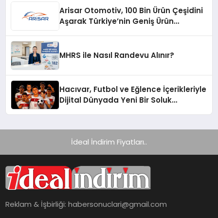
Arisar Otomotiv, 100 Bin Ürün Çeşidini
Aşarak Türkiye’nin Geniş Ürün
Yelpazesine Sahip Oto Yedek Parça
Platformlarından Biri Oldu
MHRS ile Nasıl Randevu Alınır?
Hacıvar, Futbol ve Eğlence İçerikleriyle
Dijital Dünyada Yeni Bir Soluk
Getiriyor
İdeal İndirim Fiyatları..
Reklam & İşbirliği:
habersonuclari@gmail.com