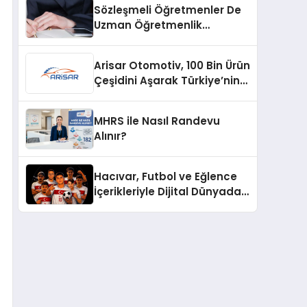
Sözleşmeli Öğretmenler De
Uzman Öğretmenlik
Tazminatı
Arisar Otomotiv, 100 Bin Ürün
Çeşidini Aşarak Türkiye’nin
Geniş Ürün Yelpazesine
Sahip Oto Yedek Parça
MHRS ile Nasıl Randevu
Platformlarından Biri Oldu
Alınır?
Hacıvar, Futbol ve Eğlence
İçerikleriyle Dijital Dünyada
Yeni Bir Soluk Getiriyor