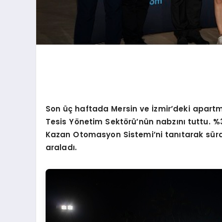
Son üç haftada Mersin ve İzmir
’
deki apartm
Tesis Y
ö
netim
Sekt
ö
rü’nün nabzını tuttu. %
Kazan Otomasyon Sistemi’ni tanıtarak
sürd
araladı.