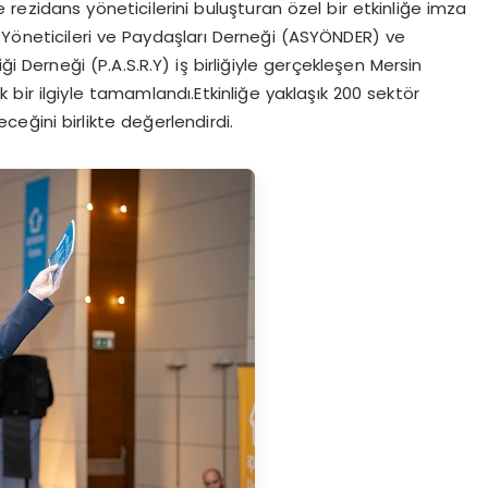
 rezidans yöneticilerini buluşturan özel bir etkinliğe imza
 Yöneticileri ve Paydaşları Derneği (ASYÖNDER) ve
i Derneği (P.A.S.R.Y) iş birliğiyle gerçekleşen Mersin
 bir ilgiyle tamamlandı.Etkinliğe yaklaşık 200 sektör
eceğini birlikte değerlendirdi.