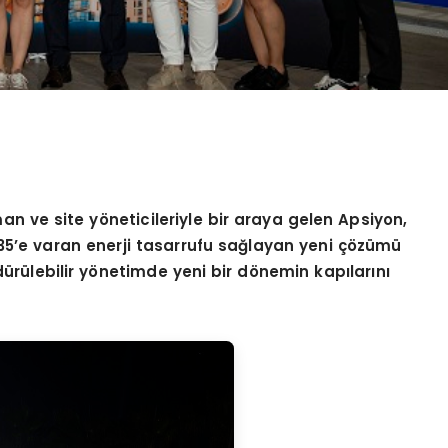
an ve site y
ö
neticileriyle bir araya gelen Apsiyon,
35
’
e varan enerji tasarrufu sağlayan yeni çözümü
ürülebilir y
ö
netimde yeni bir d
ö
nemin kapılarını