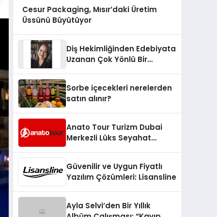
Cesur Packaging, Mısır’daki Üretim
Üssünü Büyütüyor
Diş Hekimliğinden Edebiyata
Uzanan Çok Yönlü Bir
Yaşam: Yeşim Şahin Yaman
Sorbe içecekleri nerelerden
satın alınır?
Anato Tour Turizm Dubai
Merkezli Lüks Seyahat
Hizmetleriyle Küresel
Turizmde Öne Çıkıyor
Güvenilir ve Uygun Fiyatlı
Yazılım Çözümleri: Lisansline
Ayla Selvi’den Bir Yıllık
Albüm Çalışması: “Kayıp