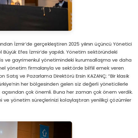
ndan İzmir’de gerçekleştiren 2025 yılının üçüncü Yönetici
el Büyük Efes İzmir’de yapıldı. Yönetim sektöründeki
 tesis ve gayrimenkul yönetimindeki kurumsallaşma ve daha
nel yönetim firmalarıyla ve sektörde bilfiil emek veren
iyon Satış ve Pazarlama Direktörü Ersin KAZANÇ; “Bir klasik
rkiye’nin her bölgesinden gelen siz değerli yöneticilerle
ız açısından çok önemli. Buna her zaman çok önem verdik.
ini ve yönetim süreçlerinizi kolaylaştıran yenilikçi çözümler