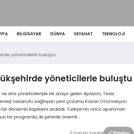
YFA
BILGISAYAR
DÜNYA
SEYAHAT
TEKNOLOJI
irde yöneticilerle buluştu
ükşehirde yöneticilerle buluştu
 site yöneticileriyle bir araya gelen Apsiyon, Tesis
n enerji tasarrufu sağlayan yeni çözümü Kazan Otomasyon
i bir dönemin kapılarını araladı. Türkiye’nin öncü apartman
un bir programla, iki şehirde önemli…
0 Yorum Yapıldı
Paylaş