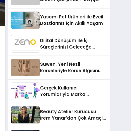
Kasetler 1” 31 Temmuz’da
Çıktı
Yasomi Pet Ürünleri ile Evcil
Dostlarınız İçin Akıllı Yaşam
Dijital Dönüşüm ile İş
Süreçlerinizi Geleceğe
Hazırlayın
Suwen, Yeni Nesil
Korseleriyle Korse Algısını
Değiştiriyor
Gerçek Kullanıcı
Yorumlarıyla Marka
Güvenilirliğini Artırın
Beauty Atelier Kurucusu
İrem Yanar’dan Çok Amaçlı
Yeni Kozmetik Ürünü