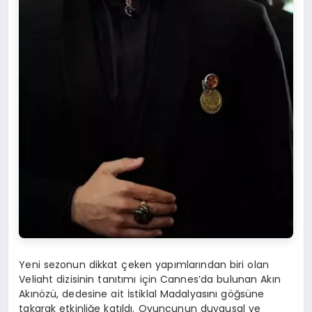
Yeni sezonun dikkat çeken yapımlarından biri olan
Veliaht dizisinin tanıtımı için Cannes’da bulunan Akın
Akınözü, dedesine ait İstiklal Madalyasını göğsüne
takarak etkinliğe katıldı. Oyuncunun duygusal ve