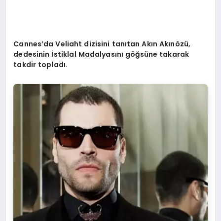
Cannes
’
da Veliaht dizisini tanıtan Akı
n Ak
ın
ö
zü,
dedesinin İstiklal Madalyasını göğsüne takarak
takdir topladı.