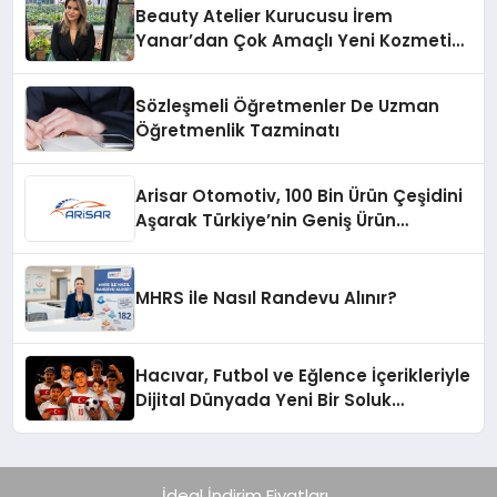
Beauty Atelier Kurucusu İrem
Yanar’dan Çok Amaçlı Yeni Kozmetik
Ürünü
Sözleşmeli Öğretmenler De Uzman
Öğretmenlik Tazminatı
Arisar Otomotiv, 100 Bin Ürün Çeşidini
Aşarak Türkiye’nin Geniş Ürün
Yelpazesine Sahip Oto Yedek Parça
Platformlarından Biri Oldu
MHRS ile Nasıl Randevu Alınır?
Hacıvar, Futbol ve Eğlence İçerikleriyle
Dijital Dünyada Yeni Bir Soluk
Getiriyor
İdeal İndirim Fiyatları..