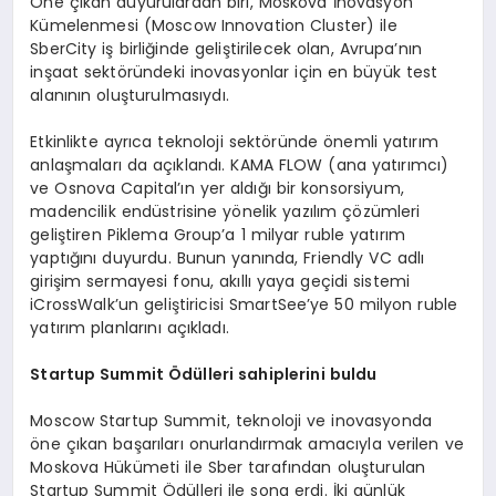
Öne çıkan duyurulardan biri, Moskova İnovasyon
Kümelenmesi (Moscow Innovation Cluster) ile
SberCity iş birliğinde geliştirilecek olan, Avrupa’nın
inşaat sektöründeki inovasyonlar için en büyük test
alanının oluşturulmasıydı.
Etkinlikte ayrıca teknoloji sektöründe önemli yatırım
anlaşmaları da açıklandı. KAMA FLOW (ana yatırımcı)
ve Osnova Capital’ın yer aldığı bir konsorsiyum,
madencilik endüstrisine yönelik yazılım çözümleri
geliştiren Piklema Group’a 1 milyar ruble yatırım
yaptığını duyurdu. Bunun yanında, Friendly VC adlı
girişim sermayesi fonu, akıllı yaya geçidi sistemi
iCrossWalk’un geliştiricisi SmartSee’ye 50 milyon ruble
yatırım planlarını açıkladı.
Startup Summit Ödülleri sahiplerini buldu
Moscow Startup Summit, teknoloji ve inovasyonda
öne çıkan başarıları onurlandırmak amacıyla verilen ve
Moskova Hükümeti ile Sber tarafından oluşturulan
Startup Summit Ödülleri ile sona erdi. İki günlük