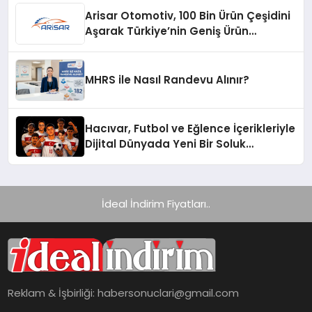
Arisar Otomotiv, 100 Bin Ürün Çeşidini
Aşarak Türkiye’nin Geniş Ürün
Yelpazesine Sahip Oto Yedek Parça
Platformlarından Biri Oldu
MHRS ile Nasıl Randevu Alınır?
Hacıvar, Futbol ve Eğlence İçerikleriyle
Dijital Dünyada Yeni Bir Soluk
Getiriyor
İdeal İndirim Fiyatları..
Reklam & İşbirliği:
habersonuclari@gmail.com