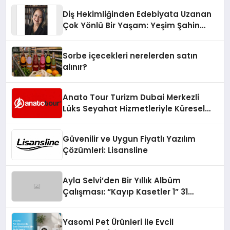
Diş Hekimliğinden Edebiyata Uzanan
Çok Yönlü Bir Yaşam: Yeşim Şahin
Yaman
Sorbe içecekleri nerelerden satın
alınır?
Anato Tour Turizm Dubai Merkezli
Lüks Seyahat Hizmetleriyle Küresel
Turizmde Öne Çıkıyor
Güvenilir ve Uygun Fiyatlı Yazılım
Çözümleri: Lisansline
Ayla Selvi’den Bir Yıllık Albüm
Çalışması: “Kayıp Kasetler 1” 31
Temmuz’da Çıktı
Yasomi Pet Ürünleri ile Evcil