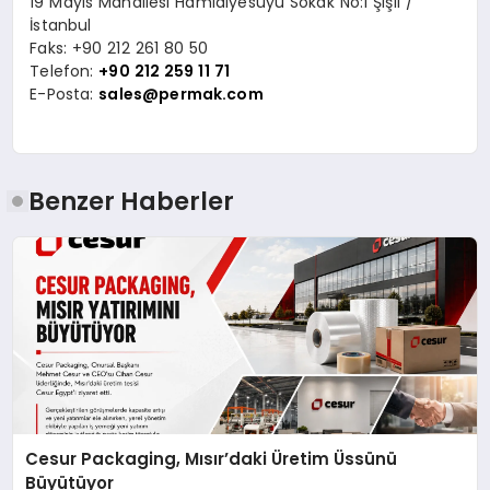
19 Mayıs Mahallesi Hamidiyesuyu Sokak No:1 Şişli /
İstanbul
Faks: +90 212 261 80 50
Telefon:
+90 212 259 11 71
E-Posta:
sales@permak.com
Benzer Haberler
Cesur Packaging, Mısır’daki Üretim Üssünü
Büyütüyor