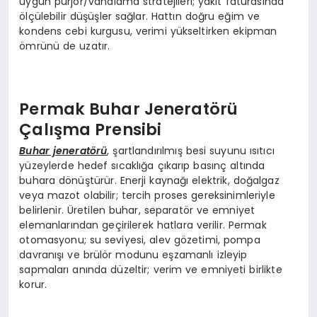
uygun purjör/vanalama stratejileri; yakıt faturasında
ölçülebilir düşüşler sağlar. Hattın doğru eğim ve
kondens cebi kurgusu, verimi yükseltirken ekipman
ömrünü de uzatır.
Permak Buhar Jeneratörü
Çalışma Prensibi
Buhar jeneratörü
, şartlandırılmış besi suyunu ısıtıcı
yüzeylerde hedef sıcaklığa çıkarıp basınç altında
buhara dönüştürür. Enerji kaynağı elektrik, doğalgaz
veya mazot olabilir; tercih proses gereksinimleriyle
belirlenir. Üretilen buhar, separatör ve emniyet
elemanlarından geçirilerek hatlara verilir. Permak
otomasyonu; su seviyesi, alev gözetimi, pompa
davranışı ve brülör modunu eşzamanlı izleyip
sapmaları anında düzeltir; verim ve emniyeti birlikte
korur.