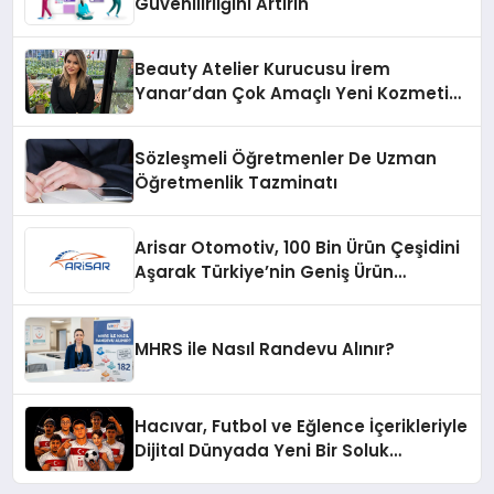
Güvenilirliğini Artırın
Beauty Atelier Kurucusu İrem
Yanar’dan Çok Amaçlı Yeni Kozmetik
Ürünü
Sözleşmeli Öğretmenler De Uzman
Öğretmenlik Tazminatı
Arisar Otomotiv, 100 Bin Ürün Çeşidini
Aşarak Türkiye’nin Geniş Ürün
Yelpazesine Sahip Oto Yedek Parça
Platformlarından Biri Oldu
MHRS ile Nasıl Randevu Alınır?
Hacıvar, Futbol ve Eğlence İçerikleriyle
Dijital Dünyada Yeni Bir Soluk
Getiriyor