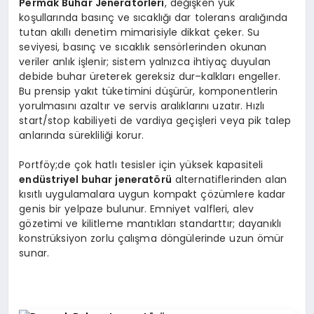
Permak Buhar Jeneratörleri
, değişken yük
koşullarında basınç ve sıcaklığı dar tolerans aralığında
tutan akıllı denetim mimarisiyle dikkat çeker. Su
seviyesi, basınç ve sıcaklık sensörlerinden okunan
veriler anlık işlenir; sistem yalnızca ihtiyaç duyulan
debide buhar üreterek gereksiz dur–kalkları engeller.
Bu prensip yakıt tüketimini düşürür, komponentlerin
yorulmasını azaltır ve servis aralıklarını uzatır. Hızlı
start/stop kabiliyeti de vardiya geçişleri veya pik talep
anlarında sürekliliği korur.
Portföy;de çok hatlı tesisler için yüksek kapasiteli
endüstriyel buhar jeneratörü
alternatiflerinden alan
kısıtlı uygulamalara uygun kompakt çözümlere kadar
genis bir yelpaze bulunur. Emniyet valfleri, alev
gözetimi ve kilitleme mantıkları standarttır; dayanıklı
konstrüksiyon zorlu çalışma döngülerinde uzun ömür
sunar.