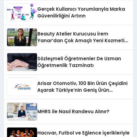
Gerçek Kullanıcı Yorumlarıyla Marka
Güvenilirliğini Artırın
Beauty Atelier Kurucusu İrem
Yanar’dan Çok Amaçlı Yeni Kozmetik
Ürünü
Sözleşmeli Öğretmenler De Uzman
Öğretmenlik Tazminatı
Arisar Otomotiv, 100 Bin Ürün Çeşidini
Aşarak Türkiye’nin Geniş Ürün
Yelpazesine Sahip Oto Yedek Parça
Platformlarından Biri Oldu
MHRS ile Nasıl Randevu Alınır?
Hacıvar, Futbol ve Eğlence İçerikleriyle